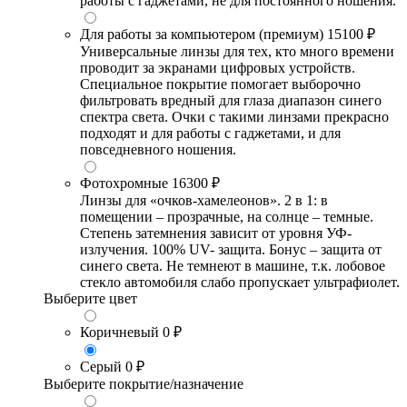
работы с гаджетами, не для постоянного ношения.
Для работы за компьютером (премиум)
15100 ₽
Универсальные линзы для тех, кто много времени
проводит за экранами цифровых устройств.
Специальное покрытие помогает выборочно
фильтровать вредный для глаза диапазон синего
спектра света. Очки с такими линзами прекрасно
подходят и для работы с гаджетами, и для
повседневного ношения.
Фотохромные
16300 ₽
Линзы для «очков-хамелеонов». 2 в 1: в
помещении – прозрачные, на солнце – темные.
Степень затемнения зависит от уровня УФ-
излучения. 100% UV- защита. Бонус – защита от
синего света. Не темнеют в машине, т.к. лобовое
стекло автомобиля слабо пропускает ультрафиолет.
Выберите цвет
Коричневый
0 ₽
Серый
0 ₽
Выберите покрытие/назначение