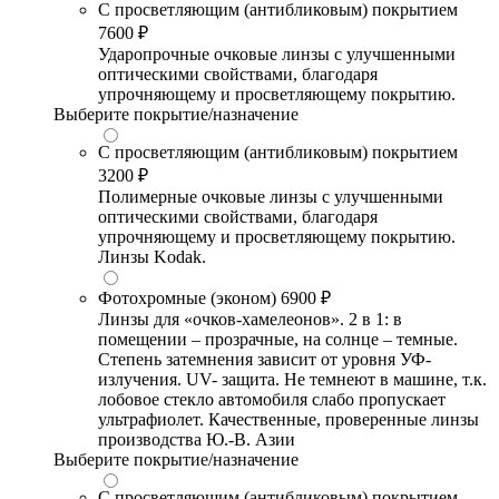
С просветляющим (антибликовым) покрытием
7600 ₽
Ударопрочные очковые линзы с улучшенными
оптическими свойствами, благодаря
упрочняющему и просветляющему покрытию.
Выберите покрытие/назначение
С просветляющим (антибликовым) покрытием
3200 ₽
Полимерные очковые линзы с улучшенными
оптическими свойствами, благодаря
упрочняющему и просветляющему покрытию.
Линзы Kodak.
Фотохромные (эконом)
6900 ₽
Линзы для «очков-хамелеонов». 2 в 1: в
помещении – прозрачные, на солнце – темные.
Степень затемнения зависит от уровня УФ-
излучения. UV- защита. Не темнеют в машине, т.к.
лобовое стекло автомобиля слабо пропускает
ультрафиолет. Качественные, проверенные линзы
производства Ю.-В. Азии
Выберите покрытие/назначение
С просветляющим (антибликовым) покрытием