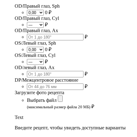
OD/Правый глаз, Sph
0 ₽
OD/Правый глаз, Cyl
₽
OD/Правый глаз, Ax
₽
OS/Левый глаз, Sph
0 ₽
OS/Левый глаз, Cyl
₽
OD/левый глаз, Ax
₽
DP/Межцентровое расстояние
₽
Загрузите фото рецепта
Выбрать файл
₽
(максимальный размер файла 20 МБ)
Text
Введите рецепт, чтобы увидеть доступные варианты