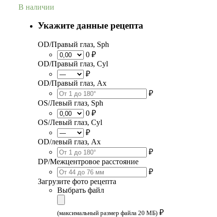
В наличии
Укажите данные рецепта
OD/Правый глаз, Sph
0 ₽
OD/Правый глаз, Cyl
₽
OD/Правый глаз, Ax
₽
OS/Левый глаз, Sph
0 ₽
OS/Левый глаз, Cyl
₽
OD/левый глаз, Ax
₽
DP/Межцентровое расстояние
₽
Загрузите фото рецепта
Выбрать файл
₽
(максимальный размер файла 20 МБ)