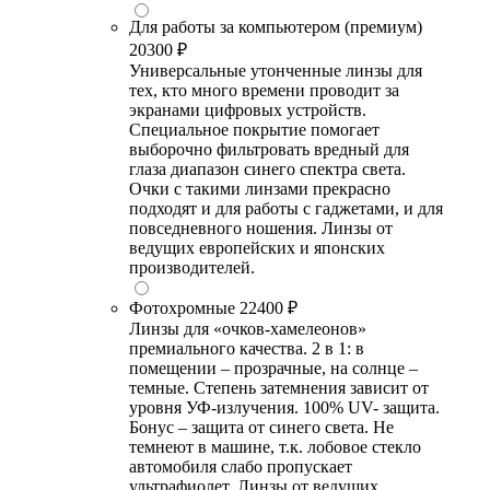
Для работы за компьютером (премиум)
20300 ₽
Универсальные утонченные линзы для
тех, кто много времени проводит за
экранами цифровых устройств.
Специальное покрытие помогает
выборочно фильтровать вредный для
глаза диапазон синего спектра света.
Очки с такими линзами прекрасно
подходят и для работы с гаджетами, и для
повседневного ношения. Линзы от
ведущих европейских и японских
производителей.
Фотохромные
22400 ₽
Линзы для «очков-хамелеонов»
премиального качества. 2 в 1: в
помещении – прозрачные, на солнце –
темные. Степень затемнения зависит от
уровня УФ-излучения. 100% UV- защита.
Бонус – защита от синего света. Не
темнеют в машине, т.к. лобовое стекло
автомобиля слабо пропускает
ультрафиолет. Линзы от ведущих