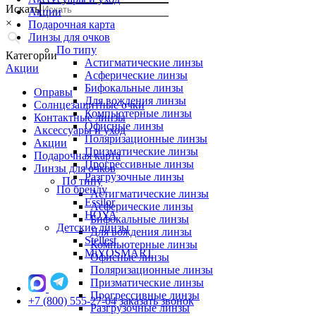
Искать
Акции
×
Подарочная карта
Линзы для очков
По типу
Категории
Астигматические линзы
Акции
Асферические линзы
Бифокальные линзы
Оправы
Для вождения линзы
Солнцезащитные очки
Компьютерные линзы
Контактные линзы
Офисные линзы
Аксессуары и уход
Поляризационные линзы
Акции
Призматические линзы
Подарочная карта
Прогрессивные линзы
Линзы для очков
Разгрузочные линзы
По типу
По бренду
Астигматические линзы
Essilor
Асферические линзы
HOYA
Бифокальные линзы
Детские линзы
Для вождения линзы
Stellest
Компьютерные линзы
MiYOSMART
Офисные линзы
Поляризационные линзы
Призматические линзы
Прогрессивные линзы
+7 (800) 555-27-04
заказать звонок
Разгрузочные линзы