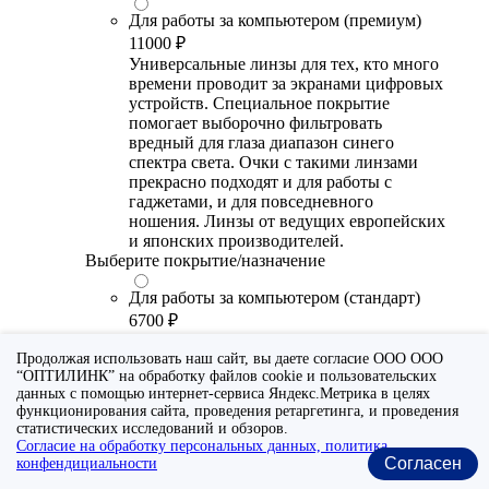
Для работы за компьютером (премиум)
11000 ₽
Универсальные линзы для тех, кто много
времени проводит за экранами цифровых
устройств. Специальное покрытие
помогает выборочно фильтровать
вредный для глаза диапазон синего
спектра света. Очки с такими линзами
прекрасно подходят и для работы с
гаджетами, и для повседневного
ношения. Линзы от ведущих европейских
и японских производителей.
Выберите покрытие/назначение
Для работы за компьютером (стандарт)
6700 ₽
Утонченные линзы для тех, кто много
Продолжая использовать наш сайт, вы даете согласие ООО ООО
времени проводит за экранами цифровых
“ОПТИЛИНК” на обработку файлов cookie и пользовательских
устройств. Специальное покрытие (блю
данных с помощью интернет-сервиса Яндекс.Метрика в целях
блокер) помогает снизить воздействие
функционирования сайта, проведения ретаргетинга, и проведения
синего света от излучения мониторов.
статистических исследований и обзоров.
Рекомендуются для использования во
Согласие на обработку персональных данных, политика
время работы с гаджетами, не для
Согласен
конфендициальности
постоянного ношения. Линзы