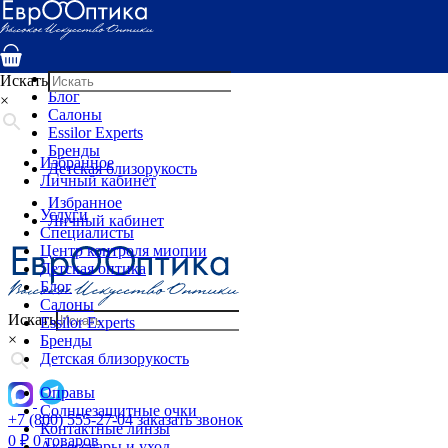
Услуги
Специалисты
Центр контроля миопии
Детская оптика
Искать
Блог
×
Салоны
Essilor Experts
Бренды
Избранное
Детская близорукость
Личный кабинет
Избранное
Услуги
Личный кабинет
Специалисты
Центр контроля миопии
Детская оптика
Блог
Салоны
Искать
Essilor Experts
×
Бренды
Детская близорукость
Оправы
Солнцезащитные очки
+7 (800) 555-27-04
заказать звонок
Контактные линзы
0
₽
0 товаров
Аксессуары и уход