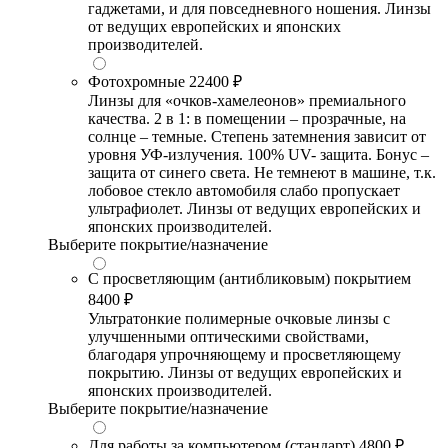
гаджетами, и для повседневного ношения. Линзы
от ведущих европейских и японских
производителей.
Фотохромные
22400 ₽
Линзы для «очков-хамелеонов» премиального
качества. 2 в 1: в помещении – прозрачные, на
солнце – темные. Степень затемнения зависит от
уровня УФ-излучения. 100% UV- защита. Бонус –
защита от синего света. Не темнеют в машине, т.к.
лобовое стекло автомобиля слабо пропускает
ультрафиолет. Линзы от ведущих европейских и
японских производителей.
Выберите покрытие/назначение
С просветляющим (антибликовым) покрытием
8400 ₽
Ультратонкие полимерные очковые линзы с
улучшенными оптическими свойствами,
благодаря упрочняющему и просветляющему
покрытию. Линзы от ведущих европейских и
японских производителей.
Выберите покрытие/назначение
Для работы за компьютером (стандарт)
4800 ₽