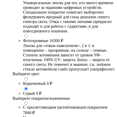
Универсальные линзы для тех, кто много времени
проводит за экранами цифровых устройств.
Специальное покрытие помогает выборочно
фильтровать вредный для глаза диапазон синего
спектра света. Очки с такими линзами прекрасно
подходят и для работы с гаджетами, и для
повседневного ношения.
Фотохромные
16300 ₽
Линзы для «очков-хамелеонов». 2 в 1: в
помещении – прозрачные, на солнце – темные.
Степень затемнения зависит от уровня УФ-
излучения. 100% UV- защита. Бонус – защита от
синего света. Не темнеют в машине, т.к. лобовое
стекло автомобиля слабо пропускает ультрафиолет.
Выберите цвет
Коричневый
0 ₽
Серый
0 ₽
Выберите покрытие/назначение
С просветляющим (антибликовым) покрытием
7600 ₽