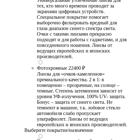
Универсальные утонченные линзы для
тех, кто много времени проводит за
экранами цифровых устройств.
Специальное покрытие помогает
выборочно фильтровать вредный для
глаза диапазон синего спектра света.
Очки с такими линзами прекрасно
подходят и для работы с гаджетами, и для
повседневного ношения. Линзы от
ведущих европейских и японских
производителей.
Фотохромные
22400 ₽
Линзы для «очков-хамелеонов»
премиального качества. 2 в 1: в
помещении – прозрачные, на солнце –
темные. Степень затемнения зависит от
уровня УФ-излучения. 100% UV- защита.
Бонус – защита от синего света. Не
темнеют в машине, т.к. лобовое стекло
автомобиля слабо пропускает
ультрафиолет. Линзы от ведущих
европейских и японских производителей.
Выберите покрытие/назначение