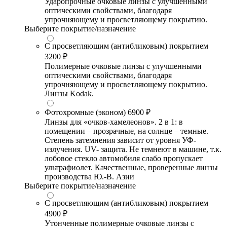
Ударопрочные очковые линзы с улучшенными
оптическими свойствами, благодаря
упрочняющему и просветляющему покрытию.
Выберите покрытие/назначение
С просветляющим (антибликовым) покрытием
3200 ₽
Полимерные очковые линзы с улучшенными
оптическими свойствами, благодаря
упрочняющему и просветляющему покрытию.
Линзы Kodak.
Фотохромные (эконом)
6900 ₽
Линзы для «очков-хамелеонов». 2 в 1: в
помещении – прозрачные, на солнце – темные.
Степень затемнения зависит от уровня УФ-
излучения. UV- защита. Не темнеют в машине, т.к.
лобовое стекло автомобиля слабо пропускает
ультрафиолет. Качественные, проверенные линзы
производства Ю.-В. Азии
Выберите покрытие/назначение
С просветляющим (антибликовым) покрытием
4900 ₽
Утонченные полимерные очковые линзы с