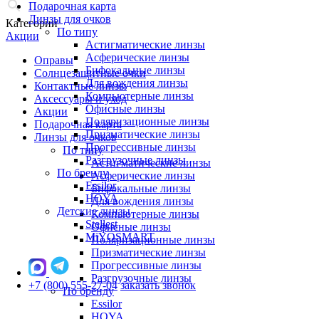
Подарочная карта
Линзы для очков
Категории
По типу
Акции
Астигматические линзы
Асферические линзы
Оправы
Бифокальные линзы
Солнцезащитные очки
Для вождения линзы
Контактные линзы
Компьютерные линзы
Аксессуары и уход
Офисные линзы
Акции
Поляризационные линзы
Подарочная карта
Призматические линзы
Линзы для очков
Прогрессивные линзы
По типу
Разгрузочные линзы
Астигматические линзы
По бренду
Асферические линзы
Essilor
Бифокальные линзы
HOYA
Для вождения линзы
Детские линзы
Компьютерные линзы
Stellest
Офисные линзы
MiYOSMART
Поляризационные линзы
Призматические линзы
Прогрессивные линзы
Разгрузочные линзы
+7 (800) 555-27-04
заказать звонок
По бренду
Essilor
HOYA