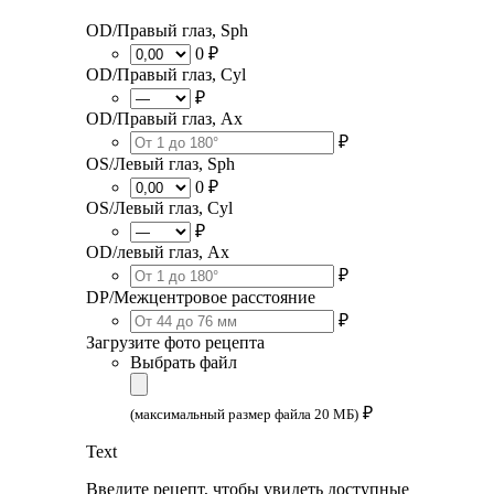
OD/Правый глаз, Sph
0 ₽
OD/Правый глаз, Cyl
₽
OD/Правый глаз, Ax
₽
OS/Левый глаз, Sph
0 ₽
OS/Левый глаз, Cyl
₽
OD/левый глаз, Ax
₽
DP/Межцентровое расстояние
₽
Загрузите фото рецепта
Выбрать файл
₽
(максимальный размер файла 20 МБ)
Text
Введите рецепт, чтобы увидеть доступные