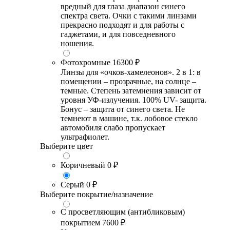
вредный для глаза диапазон синего
спектра света. Очки с такими линзами
прекрасно подходят и для работы с
гаджетами, и для повседневного
ношения.
Фотохромные
16300 ₽
Линзы для «очков-хамелеонов». 2 в 1: в
помещении – прозрачные, на солнце –
темные. Степень затемнения зависит от
уровня УФ-излучения. 100% UV- защита.
Бонус – защита от синего света. Не
темнеют в машине, т.к. лобовое стекло
автомобиля слабо пропускает
ультрафиолет.
Выберите цвет
Коричневый
0 ₽
Серый
0 ₽
Выберите покрытие/назначение
С просветляющим (антибликовым)
покрытием
7600 ₽