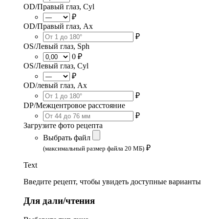
OD/Правый глаз, Cyl
₽
OD/Правый глаз, Ax
₽
OS/Левый глаз, Sph
0 ₽
OS/Левый глаз, Cyl
₽
OD/левый глаз, Ax
₽
DP/Межцентровое расстояние
₽
Загрузите фото рецепта
Выбрать файл
₽
(максимальный размер файла 20 МБ)
Text
Введите рецепт, чтобы увидеть доступные варианты
Для дали/чтения