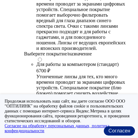
времени проводит за экранами цифровых
устройств. Специальное покрытие
помогает выборочно фильтровать
вредный для глаза диапазон синего
спектра света. Очки с такими линзами
прекрасно подходят и для работы с
гаджетами, и для повседневного
ношения. Линзы от ведущих европейских
и японских производителей.
Выберите покрытие/назначение
Для работы за компьютером (стандарт)
6700 ₽
Утонченные линзы для тех, кто много
времени проводит за экранами цифровых
устройств. Специальное покрытие (блю
блокер) помогает снизить воздействие
синего света от излучения мониторов.
Продолжая использовать наш сайт, вы даете согласие ООО ООО
Рекомендуются для использования во
“ОПТИЛИНК” на обработку файлов cookie и пользовательских
время работы с гаджетами, не для
данных с помощью интернет-сервиса Яндекс.Метрика в целях
постоянного ношения. Линзы
функционирования сайта, проведения ретаргетинга, и проведения
производства Сербии или Ю.-В. Азии.
статистических исследований и обзоров.
Согласие на обработку персональных данных, политика
Согласен
конфендициальности
Для работы за компьютером (премиум)
20300 ₽