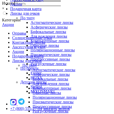
Искать
Акции
×
Подарочная карта
Линзы для очков
По типу
Категории
Астигматические линзы
Акции
Асферические линзы
Бифокальные линзы
Оправы
Для вождения линзы
Солнцезащитные очки
Компьютерные линзы
Контактные линзы
Офисные линзы
Аксессуары и уход
Поляризационные линзы
Акции
Призматические линзы
Подарочная карта
Прогрессивные линзы
Линзы для очков
Разгрузочные линзы
По типу
По бренду
Астигматические линзы
Essilor
Асферические линзы
HOYA
Бифокальные линзы
Детские линзы
Для вождения линзы
Stellest
Компьютерные линзы
MiYOSMART
Офисные линзы
Поляризационные линзы
Призматические линзы
Прогрессивные линзы
+7 (800) 555-27-04
заказать звонок
Разгрузочные линзы