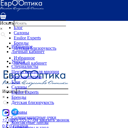
Услуги
Специалисты
Центр контроля миопии
Детская оптика
Искать
Блог
×
Салоны
Essilor Experts
Бренды
Избранное
Детская близорукость
Личный кабинет
Избранное
Услуги
Личный кабинет
Специалисты
Центр контроля миопии
Детская оптика
Блог
Салоны
Искать
Essilor Experts
×
Бренды
Детская близорукость
Оправы
Солнцезащитные очки
+7 (800) 555-27-04
заказать звонок
Контактные линзы
0
₽
0 товаров
Аксессуары и уход