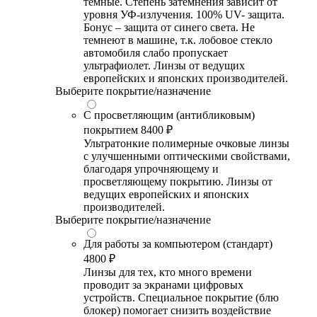
темные. Степень затемнения зависит от
уровня УФ-излучения. 100% UV- защита.
Бонус – защита от синего света. Не
темнеют в машине, т.к. лобовое стекло
автомобиля слабо пропускает
ультрафиолет. Линзы от ведущих
европейских и японских производителей.
Выберите покрытие/назначение
С просветляющим (антибликовым)
покрытием
8400 ₽
Ультратонкие полимерные очковые линзы
с улучшенными оптическими свойствами,
благодаря упрочняющему и
просветляющему покрытию. Линзы от
ведущих европейских и японских
производителей.
Выберите покрытие/назначение
Для работы за компьютером (стандарт)
4800 ₽
Линзы для тех, кто много времени
проводит за экранами цифровых
устройств. Специальное покрытие (блю
блокер) помогает снизить воздействие