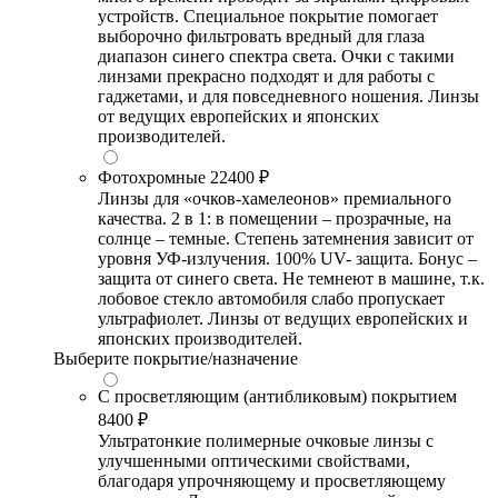
устройств. Специальное покрытие помогает
выборочно фильтровать вредный для глаза
диапазон синего спектра света. Очки с такими
линзами прекрасно подходят и для работы с
гаджетами, и для повседневного ношения. Линзы
от ведущих европейских и японских
производителей.
Фотохромные
22400 ₽
Линзы для «очков-хамелеонов» премиального
качества. 2 в 1: в помещении – прозрачные, на
солнце – темные. Степень затемнения зависит от
уровня УФ-излучения. 100% UV- защита. Бонус –
защита от синего света. Не темнеют в машине, т.к.
лобовое стекло автомобиля слабо пропускает
ультрафиолет. Линзы от ведущих европейских и
японских производителей.
Выберите покрытие/назначение
С просветляющим (антибликовым) покрытием
8400 ₽
Ультратонкие полимерные очковые линзы с
улучшенными оптическими свойствами,
благодаря упрочняющему и просветляющему