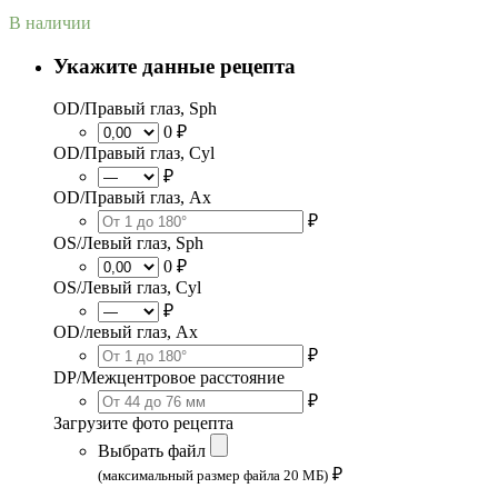
В наличии
Укажите данные рецепта
OD/Правый глаз, Sph
0 ₽
OD/Правый глаз, Cyl
₽
OD/Правый глаз, Ax
₽
OS/Левый глаз, Sph
0 ₽
OS/Левый глаз, Cyl
₽
OD/левый глаз, Ax
₽
DP/Межцентровое расстояние
₽
Загрузите фото рецепта
Выбрать файл
₽
(максимальный размер файла 20 МБ)