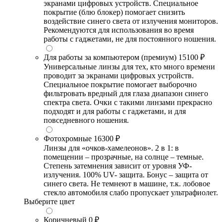
экранами цифровых устройств. Специальное
покрытие (блю блокер) помогает снизить
воздействие синего света от излучения мониторов.
Рекомендуются для использования во время
работы с гаджетами, не для постоянного ношения.
Для работы за компьютером (премиум)
15100 ₽
Универсальные линзы для тех, кто много времени
проводит за экранами цифровых устройств.
Специальное покрытие помогает выборочно
фильтровать вредный для глаза диапазон синего
спектра света. Очки с такими линзами прекрасно
подходят и для работы с гаджетами, и для
повседневного ношения.
Фотохромные
16300 ₽
Линзы для «очков-хамелеонов». 2 в 1: в
помещении – прозрачные, на солнце – темные.
Степень затемнения зависит от уровня УФ-
излучения. 100% UV- защита. Бонус – защита от
синего света. Не темнеют в машине, т.к. лобовое
стекло автомобиля слабо пропускает ультрафиолет.
Выберите цвет
Коричневый
0 ₽