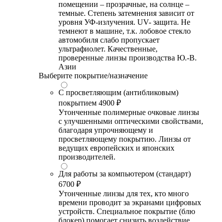
помещении – прозрачные, на солнце –
темные. Степень затемнения зависит от
уровня УФ-излучения. UV- защита. Не
темнеют в машине, т.к. лобовое стекло
автомобиля слабо пропускает
ультрафиолет. Качественные,
проверенные линзы производства Ю.-В.
Азии
Выберите покрытие/назначение
С просветляющим (антибликовым)
покрытием
4900 ₽
Утонченные полимерные очковые линзы
с улучшенными оптическими свойствами,
благодаря упрочняющему и
просветляющему покрытию. Линзы от
ведущих европейских и японских
производителей.
Для работы за компьютером (стандарт)
6700 ₽
Утонченные линзы для тех, кто много
времени проводит за экранами цифровых
устройств. Специальное покрытие (блю
блокер) помогает снизить воздействие