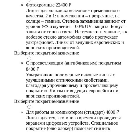
Фотохромные
22400 ₽
Линзы для «очков-хамелеонов» премиального
качества. 2 в 1: в помещении – прозрачные, на
солнце – темные. Степень затемнения зависит от
уровня УФ-излучения. 100% UV- защита. Бонус –
защита от синего света. Не темнеют в машине, т.к.
лобовое стекло автомобиля слабо пропускает
ультрафиолет. Линзы от ведущих европейских и
японских производителей.
Выберите покрытие/назначение
С просветляющим (антибликовым) покрытием
8400 ₽
Ультратонкие полимерные очковые линзы с
улучшенными оптическими свойствами,
благодаря упрочняющему и просветляющему
покрытию. Линзы от ведущих европейских и
японских производителей.
Выберите покрытие/назначение
Для работы за компьютером (стандарт)
4800 ₽
Линзы для тех, кто много времени проводит за
экранами цифровых устройств. Специальное
покрытие (блю блокер) помогает снизить