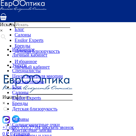
Услуги
Специалисты
Центр контроля миопии
Детская оптика
Искать
Блог
×
Салоны
Essilor Experts
Бренды
Избранное
Детская близорукость
Личный кабинет
Избранное
Услуги
Личный кабинет
Специалисты
Центр контроля миопии
Детская оптика
Блог
Салоны
Искать
Essilor Experts
×
Бренды
Детская близорукость
Оправы
Солнцезащитные очки
+7 (800) 555-27-04
заказать звонок
Контактные линзы
0
₽
0 товаров
Аксессуары и уход