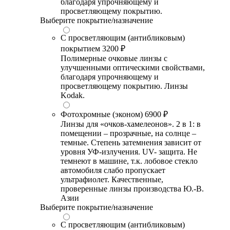
благодаря упрочняющему и
просветляющему покрытию.
Выберите покрытие/назначение
С просветляющим (антибликовым)
покрытием
3200 ₽
Полимерные очковые линзы с
улучшенными оптическими свойствами,
благодаря упрочняющему и
просветляющему покрытию. Линзы
Kodak.
Фотохромные (эконом)
6900 ₽
Линзы для «очков-хамелеонов». 2 в 1: в
помещении – прозрачные, на солнце –
темные. Степень затемнения зависит от
уровня УФ-излучения. UV- защита. Не
темнеют в машине, т.к. лобовое стекло
автомобиля слабо пропускает
ультрафиолет. Качественные,
проверенные линзы производства Ю.-В.
Азии
Выберите покрытие/назначение
С просветляющим (антибликовым)