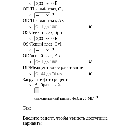
0 ₽
OD/Правый глаз, Cyl
₽
OD/Правый глаз, Ax
₽
OS/Левый глаз, Sph
0 ₽
OS/Левый глаз, Cyl
₽
OD/левый глаз, Ax
₽
DP/Межцентровое расстояние
₽
Загрузите фото рецепта
Выбрать файл
₽
(максимальный размер файла 20 МБ)
Text
Введите рецепт, чтобы увидеть доступные
варианты