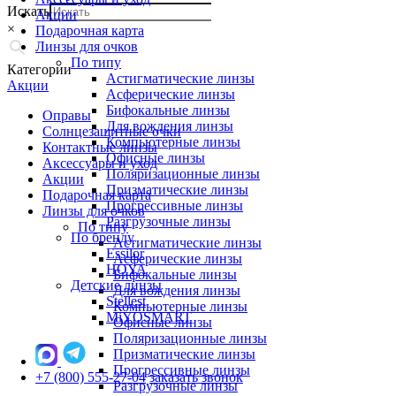
Искать
Акции
×
Подарочная карта
Линзы для очков
По типу
Категории
Астигматические линзы
Акции
Асферические линзы
Бифокальные линзы
Оправы
Для вождения линзы
Солнцезащитные очки
Компьютерные линзы
Контактные линзы
Офисные линзы
Аксессуары и уход
Поляризационные линзы
Акции
Призматические линзы
Подарочная карта
Прогрессивные линзы
Линзы для очков
Разгрузочные линзы
По типу
По бренду
Астигматические линзы
Essilor
Асферические линзы
HOYA
Бифокальные линзы
Детские линзы
Для вождения линзы
Stellest
Компьютерные линзы
MiYOSMART
Офисные линзы
Поляризационные линзы
Призматические линзы
Прогрессивные линзы
+7 (800) 555-27-04
заказать звонок
Разгрузочные линзы