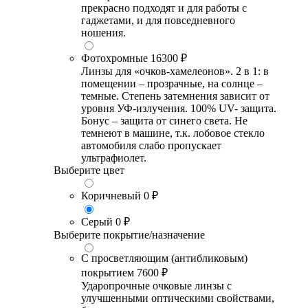
прекрасно подходят и для работы с
гаджетами, и для повседневного
ношения.
Фотохромные
16300 ₽
Линзы для «очков-хамелеонов». 2 в 1: в
помещении – прозрачные, на солнце –
темные. Степень затемнения зависит от
уровня УФ-излучения. 100% UV- защита.
Бонус – защита от синего света. Не
темнеют в машине, т.к. лобовое стекло
автомобиля слабо пропускает
ультрафиолет.
Выберите цвет
Коричневый
0 ₽
Серый
0 ₽
Выберите покрытие/назначение
С просветляющим (антибликовым)
покрытием
7600 ₽
Ударопрочные очковые линзы с
улучшенными оптическими свойствами,