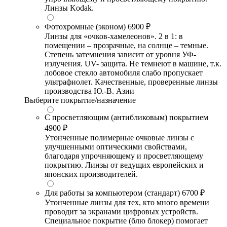
Линзы Kodak.
Фотохромные (эконом)
6900 ₽
Линзы для «очков-хамелеонов». 2 в 1: в
помещении – прозрачные, на солнце – темные.
Степень затемнения зависит от уровня УФ-
излучения. UV- защита. Не темнеют в машине, т.к.
лобовое стекло автомобиля слабо пропускает
ультрафиолет. Качественные, проверенные линзы
производства Ю.-В. Азии
Выберите покрытие/назначение
С просветляющим (антибликовым) покрытием
4900 ₽
Утонченные полимерные очковые линзы с
улучшенными оптическими свойствами,
благодаря упрочняющему и просветляющему
покрытию. Линзы от ведущих европейских и
японских производителей.
Для работы за компьютером (стандарт)
6700 ₽
Утонченные линзы для тех, кто много времени
проводит за экранами цифровых устройств.
Специальное покрытие (блю блокер) помогает