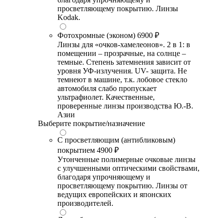
просветляющему покрытию. Линзы
Kodak.
Фотохромные (эконом)
6900 ₽
Линзы для «очков-хамелеонов». 2 в 1: в
помещении – прозрачные, на солнце –
темные. Степень затемнения зависит от
уровня УФ-излучения. UV- защита. Не
темнеют в машине, т.к. лобовое стекло
автомобиля слабо пропускает
ультрафиолет. Качественные,
проверенные линзы производства Ю.-В.
Азии
Выберите покрытие/назначение
С просветляющим (антибликовым)
покрытием
4900 ₽
Утонченные полимерные очковые линзы
с улучшенными оптическими свойствами,
благодаря упрочняющему и
просветляющему покрытию. Линзы от
ведущих европейских и японских
производителей.