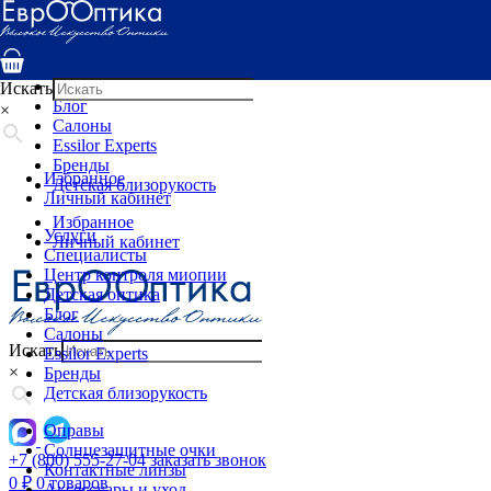
Услуги
Специалисты
Центр контроля миопии
Детская оптика
Искать
Блог
×
Салоны
Essilor Experts
Бренды
Избранное
Детская близорукость
Личный кабинет
Избранное
Услуги
Личный кабинет
Специалисты
Центр контроля миопии
Детская оптика
Блог
Салоны
Искать
Essilor Experts
×
Бренды
Детская близорукость
Оправы
Солнцезащитные очки
+7 (800) 555-27-04
заказать звонок
Контактные линзы
0
₽
0 товаров
Аксессуары и уход