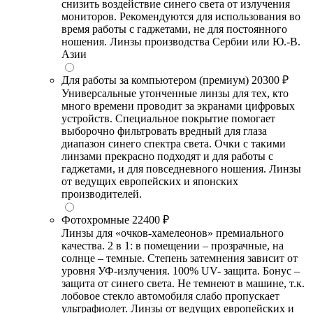
снизить воздействие синего света от излучения
мониторов. Рекомендуются для использования во
время работы с гаджетами, не для постоянного
ношения. Линзы производства Сербии или Ю.-В.
Азии
Для работы за компьютером (премиум)
20300 ₽
Универсальные утонченные линзы для тех, кто
много времени проводит за экранами цифровых
устройств. Специальное покрытие помогает
выборочно фильтровать вредный для глаза
диапазон синего спектра света. Очки с такими
линзами прекрасно подходят и для работы с
гаджетами, и для повседневного ношения. Линзы
от ведущих европейских и японских
производителей.
Фотохромные
22400 ₽
Линзы для «очков-хамелеонов» премиального
качества. 2 в 1: в помещении – прозрачные, на
солнце – темные. Степень затемнения зависит от
уровня УФ-излучения. 100% UV- защита. Бонус –
защита от синего света. Не темнеют в машине, т.к.
лобовое стекло автомобиля слабо пропускает
ультрафиолет. Линзы от ведущих европейских и