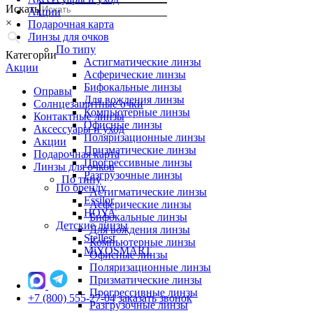
Искать
Акции
×
Подарочная карта
Линзы для очков
По типу
Категории
Астигматические линзы
Акции
Асферические линзы
Бифокальные линзы
Оправы
Для вождения линзы
Солнцезащитные очки
Компьютерные линзы
Контактные линзы
Офисные линзы
Аксессуары и уход
Поляризационные линзы
Акции
Призматические линзы
Подарочная карта
Прогрессивные линзы
Линзы для очков
Разгрузочные линзы
По типу
По бренду
Астигматические линзы
Essilor
Асферические линзы
HOYA
Бифокальные линзы
Детские линзы
Для вождения линзы
Stellest
Компьютерные линзы
MiYOSMART
Офисные линзы
Поляризационные линзы
Призматические линзы
Прогрессивные линзы
+7 (800) 555-27-04
заказать звонок
Разгрузочные линзы