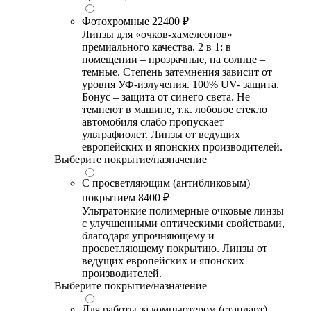
Фотохромные
22400 ₽
Линзы для «очков-хамелеонов»
премиального качества. 2 в 1: в
помещении – прозрачные, на солнце –
темные. Степень затемнения зависит от
уровня УФ-излучения. 100% UV- защита.
Бонус – защита от синего света. Не
темнеют в машине, т.к. лобовое стекло
автомобиля слабо пропускает
ультрафиолет. Линзы от ведущих
европейских и японских производителей.
Выберите покрытие/назначение
С просветляющим (антибликовым)
покрытием
8400 ₽
Ультратонкие полимерные очковые линзы
с улучшенными оптическими свойствами,
благодаря упрочняющему и
просветляющему покрытию. Линзы от
ведущих европейских и японских
производителей.
Выберите покрытие/назначение
Для работы за компьютером (стандарт)