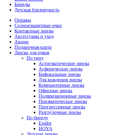
Бренды
Детская близорукость
Оправы
Солнцезащитные очки
Контактные линзы
Аксессуары и уход
Акции
Подарочная карта
Линзы для очков
По типу
Астигматические линзы
Асферические линзы
Бифокальные линзы
Для вождения линзы
Компьютерные линзы
Офисные линзы
Поляризационные линзы
Призматические линзы
Прогрессивные линзы
Разгрузочные линзы
По бренду
Essilor
HOYA
Детские линзы