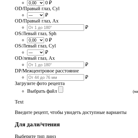
0 ₽
OD/Правый глаз, Cyl
₽
OD/Правый глаз, Ax
₽
OS/Левый глаз, Sph
0 ₽
OS/Левый глаз, Cyl
₽
OD/левый глаз, Ax
₽
DP/Межцентровое расстояние
₽
Загрузите фото рецепта
Выбрать файл
(м
Text
Введите рецепт, чтобы увидеть доступные варианты
Для дали/чтения
Выберите тип линз