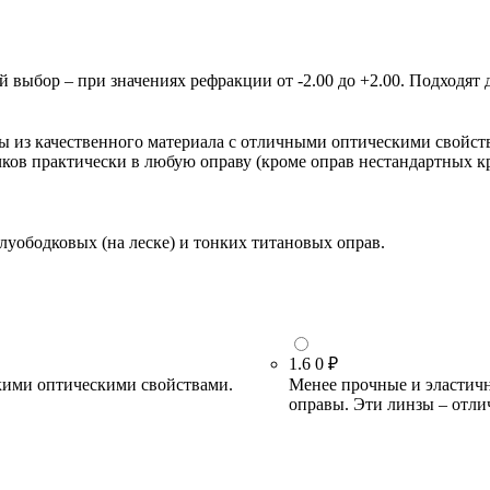
ыбор – при значениях рефракции от -2.00 до +2.00. Подходят д
зы из качественного материала с отличными оптическими свойст
очков практически в любую оправу (кроме оправ нестандартных 
луободковых (на леске) и тонких титановых оправ.
1.6
0 ₽
кими оптическими свойствами.
Менее прочные и эластичн
оправы. Эти линзы – отли