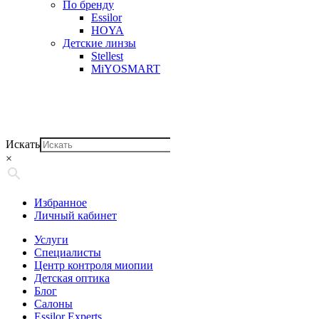
По бренду
Essilor
HOYA
Детские линзы
Stellest
MiYOSMART
Искать
×
Избранное
Личный кабинет
Услуги
Специалисты
Центр контроля миопии
Детская оптика
Блог
Салоны
Essilor Experts