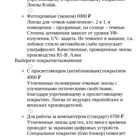
Линзы Kodak.
Фотохромные (эконом)
6900 ₽
Линзы для «очков-хамелеонов». 2 в 1: в
помещении – прозрачные, на солнце – темные.
Степень затемнения зависит от уровня УФ-
излучения. UV- защита. Не темнеют в машине, т.к.
лобовое стекло автомобиля слабо пропускает
ультрафиолет. Качественные, проверенные линзы
производства Ю.-В. Азии
Выберите покрытие/назначение
С просветляющим (антибликовым) покрытием
4900 ₽
Утонченные полимерные очковые линзы с
улучшенными оптическими свойствами,
благодаря упрочняющему и просветляющему
покрытию. Линзы от ведущих европейских и
японских производителей.
Для работы за компьютером (стандарт)
6700 ₽
Утонченные линзы для тех, кто много времени
проводит за экранами цифровых устройств.
Специальное покрытие (блю блокер) помогает