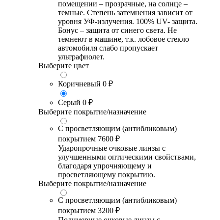
помещении – прозрачные, на солнце –
темные. Степень затемнения зависит от
уровня УФ-излучения. 100% UV- защита.
Бонус – защита от синего света. Не
темнеют в машине, т.к. лобовое стекло
автомобиля слабо пропускает
ультрафиолет.
Выберите цвет
Коричневый
0 ₽
Серый
0 ₽
Выберите покрытие/назначение
С просветляющим (антибликовым)
покрытием
7600 ₽
Ударопрочные очковые линзы с
улучшенными оптическими свойствами,
благодаря упрочняющему и
просветляющему покрытию.
Выберите покрытие/назначение
С просветляющим (антибликовым)
покрытием
3200 ₽
Полимерные очковые линзы с