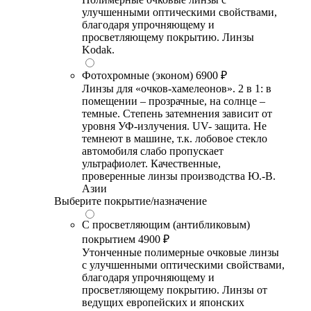
улучшенными оптическими свойствами,
благодаря упрочняющему и
просветляющему покрытию. Линзы
Kodak.
Фотохромные (эконом)
6900 ₽
Линзы для «очков-хамелеонов». 2 в 1: в
помещении – прозрачные, на солнце –
темные. Степень затемнения зависит от
уровня УФ-излучения. UV- защита. Не
темнеют в машине, т.к. лобовое стекло
автомобиля слабо пропускает
ультрафиолет. Качественные,
проверенные линзы производства Ю.-В.
Азии
Выберите покрытие/назначение
С просветляющим (антибликовым)
покрытием
4900 ₽
Утонченные полимерные очковые линзы
с улучшенными оптическими свойствами,
благодаря упрочняющему и
просветляющему покрытию. Линзы от
ведущих европейских и японских