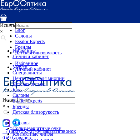
Услуги
Специалисты
Центр контроля миопии
Детская оптика
Искать
Блог
×
Салоны
Essilor Experts
Бренды
Избранное
Детская близорукость
Личный кабинет
Избранное
Услуги
Личный кабинет
Специалисты
Центр контроля миопии
Детская оптика
Блог
Салоны
Искать
Essilor Experts
×
Бренды
Детская близорукость
Оправы
Солнцезащитные очки
+7 (800) 555-27-04
заказать звонок
Контактные линзы
0
₽
0 товаров
Аксессуары и уход