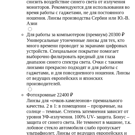
снизить воздействие синего света от излучения
мониторов. Рекомендуются для использования во
время работы с гаджетами, не для постоянного
ношения. Линзы производства Сербии или Ю.-В.
Азии
Для работы за компьютером (премиум)
20300 ₽
Универсальные утонченные линзы для тех, кто
много времени проводит за экранами цифровых
устройств. Специальное покрытие помогает
выборочно фильтровать вредный для глаза
диапазон синего спектра света. Очки с такими
линзами прекрасно подходят и для работы с
гаджетами, и для повседневного ношения. Линзы
от ведущих европейских и японских
производителей.
Фотохромные
22400 ₽
Линзы для «очков-хамелеонов» премиального
качества. 2 в 1: в помещении – прозрачные, на
солнце – темные. Степень затемнения зависит от
уровня УФ-излучения. 100% UV- защита. Бонус –
защита от синего света. Не темнеют в машине, т.к.
лобовое стекло автомобиля слабо пропускает
ультрафиолет. Линзы от ведущих европейских и