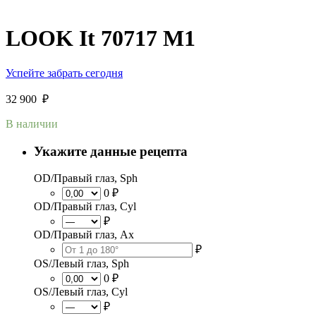
LOOK It 70717 M1
Успейте забрать сегодня
32 900
₽
В наличии
Укажите данные рецепта
OD/Правый глаз, Sph
0 ₽
OD/Правый глаз, Cyl
₽
OD/Правый глаз, Ax
₽
OS/Левый глаз, Sph
0 ₽
OS/Левый глаз, Cyl
₽