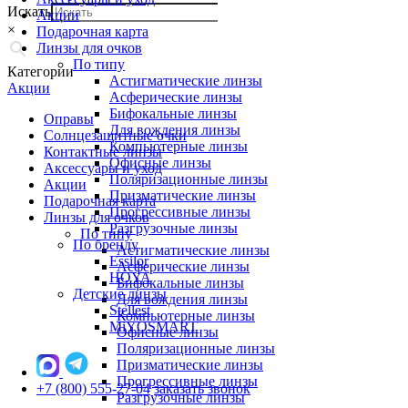
Искать
Акции
×
Подарочная карта
Линзы для очков
По типу
Категории
Астигматические линзы
Акции
Асферические линзы
Бифокальные линзы
Оправы
Для вождения линзы
Солнцезащитные очки
Компьютерные линзы
Контактные линзы
Офисные линзы
Аксессуары и уход
Поляризационные линзы
Акции
Призматические линзы
Подарочная карта
Прогрессивные линзы
Линзы для очков
Разгрузочные линзы
По типу
По бренду
Астигматические линзы
Essilor
Асферические линзы
HOYA
Бифокальные линзы
Детские линзы
Для вождения линзы
Stellest
Компьютерные линзы
MiYOSMART
Офисные линзы
Поляризационные линзы
Призматические линзы
Прогрессивные линзы
+7 (800) 555-27-04
заказать звонок
Разгрузочные линзы