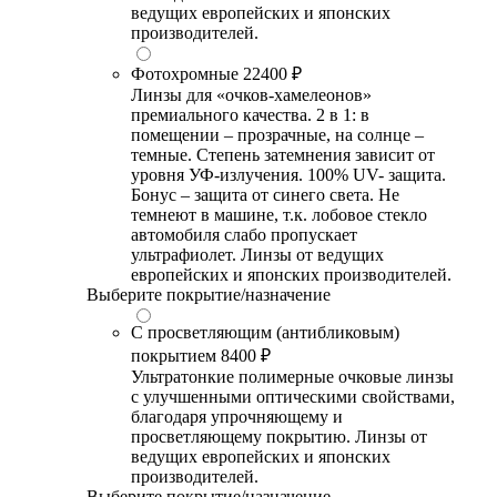
ведущих европейских и японских
производителей.
Фотохромные
22400 ₽
Линзы для «очков-хамелеонов»
премиального качества. 2 в 1: в
помещении – прозрачные, на солнце –
темные. Степень затемнения зависит от
уровня УФ-излучения. 100% UV- защита.
Бонус – защита от синего света. Не
темнеют в машине, т.к. лобовое стекло
автомобиля слабо пропускает
ультрафиолет. Линзы от ведущих
европейских и японских производителей.
Выберите покрытие/назначение
С просветляющим (антибликовым)
покрытием
8400 ₽
Ультратонкие полимерные очковые линзы
с улучшенными оптическими свойствами,
благодаря упрочняющему и
просветляющему покрытию. Линзы от
ведущих европейских и японских
производителей.
Выберите покрытие/назначение