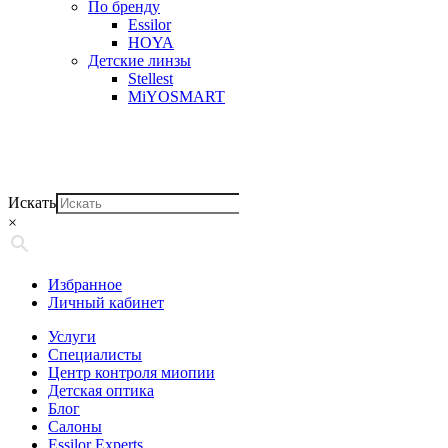
По бренду
Essilor
HOYA
Детские линзы
Stellest
MiYOSMART
Искать
×
Избранное
Личный кабинет
Услуги
Специалисты
Центр контроля миопии
Детская оптика
Блог
Салоны
Essilor Experts