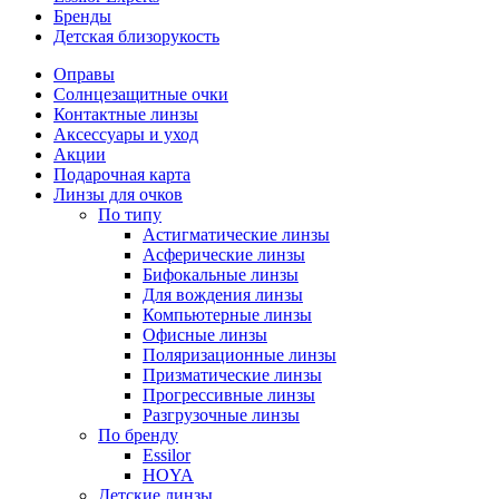
Бренды
Детская близорукость
Оправы
Солнцезащитные очки
Контактные линзы
Аксессуары и уход
Акции
Подарочная карта
Линзы для очков
По типу
Астигматические линзы
Асферические линзы
Бифокальные линзы
Для вождения линзы
Компьютерные линзы
Офисные линзы
Поляризационные линзы
Призматические линзы
Прогрессивные линзы
Разгрузочные линзы
По бренду
Essilor
HOYA
Детские линзы