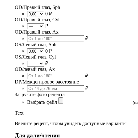
OD/Правый глаз, Sph
0 ₽
OD/Правый глаз, Cyl
₽
OD/Правый глаз, Ax
₽
OS/Левый глаз, Sph
0 ₽
OS/Левый глаз, Cyl
₽
OD/левый глаз, Ax
₽
DP/Межцентровое расстояние
₽
Загрузите фото рецепта
Выбрать файл
(м
Text
Введите рецепт, чтобы увидеть доступные варианты
Для дали/чтения