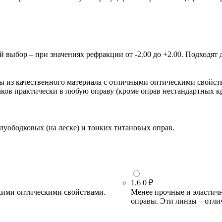
ыбор – при значениях рефракции от -2.00 до +2.00. Подходят д
зы из качественного материала с отличными оптическими свойст
очков практически в любую оправу (кроме оправ нестандартных 
луободковых (на леске) и тонких титановых оправ.
1.6
0 ₽
кими оптическими свойствами.
Менее прочные и эластичн
оправы. Эти линзы – отли