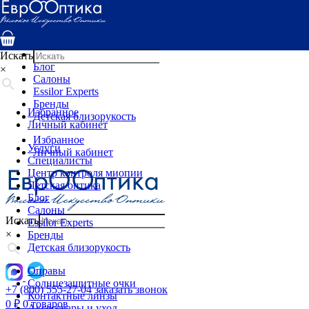
Услуги
Специалисты
Центр контроля миопии
Детская оптика
Искать
Блог
×
Салоны
Essilor Experts
Бренды
Избранное
Детская близорукость
Личный кабинет
Избранное
Услуги
Личный кабинет
Специалисты
Центр контроля миопии
Детская оптика
Блог
Салоны
Искать
Essilor Experts
×
Бренды
Детская близорукость
Оправы
Солнцезащитные очки
+7 (800) 555-27-04
заказать звонок
Контактные линзы
0
₽
0 товаров
Аксессуары и уход