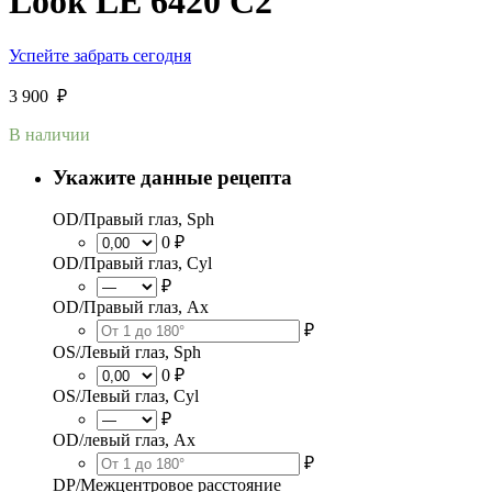
Look LE 6420 C2
Успейте забрать сегодня
3 900
₽
В наличии
Укажите данные рецепта
OD/Правый глаз, Sph
0 ₽
OD/Правый глаз, Cyl
₽
OD/Правый глаз, Ax
₽
OS/Левый глаз, Sph
0 ₽
OS/Левый глаз, Cyl
₽
OD/левый глаз, Ax
₽
DP/Межцентровое расстояние