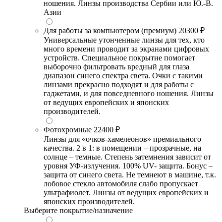
ношения. Линзы производства Сербии или Ю.-В.
Азии
Для работы за компьютером (премиум)
20300 ₽
Универсальные утонченные линзы для тех, кто
много времени проводит за экранами цифровых
устройств. Специальное покрытие помогает
выборочно фильтровать вредный для глаза
диапазон синего спектра света. Очки с такими
линзами прекрасно подходят и для работы с
гаджетами, и для повседневного ношения. Линзы
от ведущих европейских и японских
производителей.
Фотохромные
22400 ₽
Линзы для «очков-хамелеонов» премиального
качества. 2 в 1: в помещении – прозрачные, на
солнце – темные. Степень затемнения зависит от
уровня УФ-излучения. 100% UV- защита. Бонус –
защита от синего света. Не темнеют в машине, т.к.
лобовое стекло автомобиля слабо пропускает
ультрафиолет. Линзы от ведущих европейских и
японских производителей.
Выберите покрытие/назначение