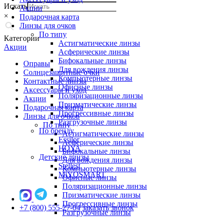
Искать
Акции
×
Подарочная карта
Линзы для очков
По типу
Категории
Астигматические линзы
Акции
Асферические линзы
Бифокальные линзы
Оправы
Для вождения линзы
Солнцезащитные очки
Компьютерные линзы
Контактные линзы
Офисные линзы
Аксессуары и уход
Поляризационные линзы
Акции
Призматические линзы
Подарочная карта
Прогрессивные линзы
Линзы для очков
Разгрузочные линзы
По типу
По бренду
Астигматические линзы
Essilor
Асферические линзы
HOYA
Бифокальные линзы
Детские линзы
Для вождения линзы
Stellest
Компьютерные линзы
MiYOSMART
Офисные линзы
Поляризационные линзы
Призматические линзы
Прогрессивные линзы
+7 (800) 555-27-04
заказать звонок
Разгрузочные линзы