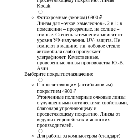
просветляющему покрытию. Линзы
Kodak.
Фотохромные (эконом)
6900 ₽
Линзы для «очков-хамелеонов». 2 в 1: в
помещении – прозрачные, на солнце –
темные. Степень затемнения зависит от
уровня УФ-излучения. UV- защита. Не
темнеют в машине, т.к. лобовое стекло
автомобиля слабо пропускает
ультрафиолет. Качественные,
проверенные линзы производства Ю.-В.
Азии
Выберите покрытие/назначение
С просветляющим (антибликовым)
покрытием
4900 ₽
Утонченные полимерные очковые линзы
с улучшенными оптическими свойствами,
благодаря упрочняющему и
просветляющему покрытию. Линзы от
ведущих европейских и японских
производителей.
Для работы за компьютером (стандарт)