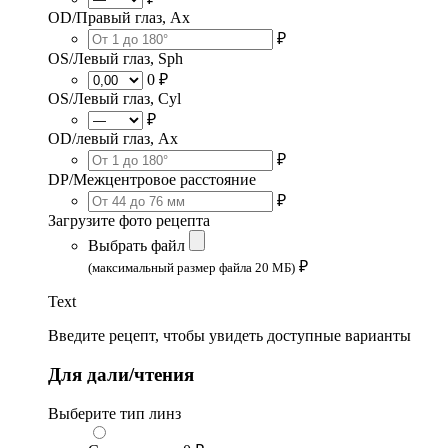
OD/Правый глаз, Ax
₽
OS/Левый глаз, Sph
0 ₽
OS/Левый глаз, Cyl
₽
OD/левый глаз, Ax
₽
DP/Межцентровое расстояние
₽
Загрузите фото рецепта
Выбрать файл
₽
(максимальный размер файла 20 МБ)
Text
Введите рецепт, чтобы увидеть доступные варианты
Для дали/чтения
Выберите тип линз