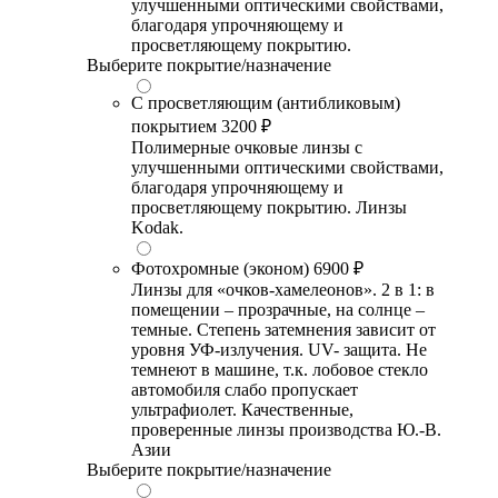
улучшенными оптическими свойствами,
благодаря упрочняющему и
просветляющему покрытию.
Выберите покрытие/назначение
С просветляющим (антибликовым)
покрытием
3200 ₽
Полимерные очковые линзы с
улучшенными оптическими свойствами,
благодаря упрочняющему и
просветляющему покрытию. Линзы
Kodak.
Фотохромные (эконом)
6900 ₽
Линзы для «очков-хамелеонов». 2 в 1: в
помещении – прозрачные, на солнце –
темные. Степень затемнения зависит от
уровня УФ-излучения. UV- защита. Не
темнеют в машине, т.к. лобовое стекло
автомобиля слабо пропускает
ультрафиолет. Качественные,
проверенные линзы производства Ю.-В.
Азии
Выберите покрытие/назначение