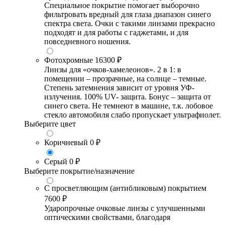
Специальное покрытие помогает выборочно
фильтровать вредный для глаза диапазон синего
спектра света. Очки с такими линзами прекрасно
подходят и для работы с гаджетами, и для
повседневного ношения.
Фотохромные
16300 ₽
Линзы для «очков-хамелеонов». 2 в 1: в
помещении – прозрачные, на солнце – темные.
Степень затемнения зависит от уровня УФ-
излучения. 100% UV- защита. Бонус – защита от
синего света. Не темнеют в машине, т.к. лобовое
стекло автомобиля слабо пропускает ультрафиолет.
Выберите цвет
Коричневый
0 ₽
Серый
0 ₽
Выберите покрытие/назначение
С просветляющим (антибликовым) покрытием
7600 ₽
Ударопрочные очковые линзы с улучшенными
оптическими свойствами, благодаря