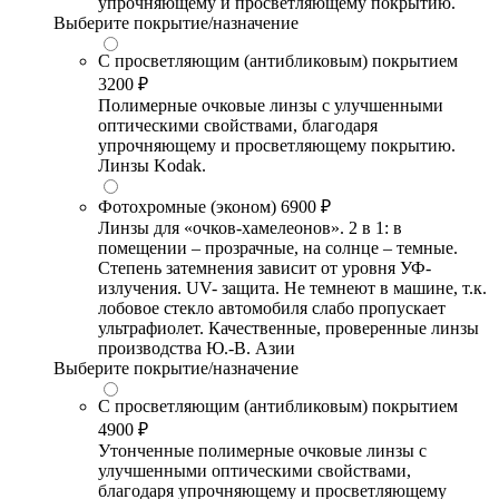
упрочняющему и просветляющему покрытию.
Выберите покрытие/назначение
С просветляющим (антибликовым) покрытием
3200 ₽
Полимерные очковые линзы с улучшенными
оптическими свойствами, благодаря
упрочняющему и просветляющему покрытию.
Линзы Kodak.
Фотохромные (эконом)
6900 ₽
Линзы для «очков-хамелеонов». 2 в 1: в
помещении – прозрачные, на солнце – темные.
Степень затемнения зависит от уровня УФ-
излучения. UV- защита. Не темнеют в машине, т.к.
лобовое стекло автомобиля слабо пропускает
ультрафиолет. Качественные, проверенные линзы
производства Ю.-В. Азии
Выберите покрытие/назначение
С просветляющим (антибликовым) покрытием
4900 ₽
Утонченные полимерные очковые линзы с
улучшенными оптическими свойствами,
благодаря упрочняющему и просветляющему