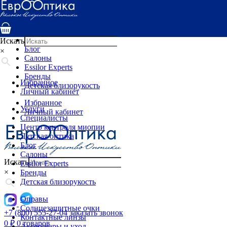
Услуги
Специалисты
Центр контроля миопии
Детская оптика
Искать
Блог
×
Салоны
Essilor Experts
Бренды
Избранное
Детская близорукость
Личный кабинет
Избранное
Услуги
Личный кабинет
Специалисты
Центр контроля миопии
Детская оптика
Блог
Салоны
Искать
Essilor Experts
×
Бренды
Детская близорукость
Оправы
Солнцезащитные очки
+7 (800) 555-27-04
заказать звонок
Контактные линзы
0
₽
0 товаров
Аксессуары и уход