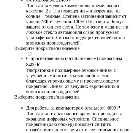
Линзы для «очков-хамелеонов» премиального
качества. 2 в 1: в помещении – прозрачные, на
солнце – темные. Степень затемнения зависит от
уровня УФ-излучения. 100% UV- защита. Бонус –
защита от синего света. Не темнеют в машине, т.к.
лобовое стекло автомобиля слабо пропускает
ультрафиолет. Линзы от ведущих европейских и
японских производителей.
Выберите покрытие/назначение
С просветляющим (антибликовым) покрытием
8400 ₽
Ультратонкие полимерные очковые линзы с
улучшенными оптическими свойствами,
благодаря упрочняющему и просветляющему
покрытию. Линзы от ведущих европейских и
японских производителей.
Выберите покрытие/назначение
Для работы за компьютером (стандарт)
4800 ₽
Линзы для тех, кто много времени проводит за
экранами цифровых устройств. Специальное
покрытие (блю блокер) помогает снизить
воздействие синего света от излучения мониторов.