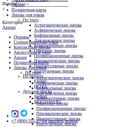
Искать
Акции
×
Подарочная карта
Линзы для очков
По типу
Категории
Астигматические линзы
Акции
Асферические линзы
Бифокальные линзы
Оправы
Для вождения линзы
Солнцезащитные очки
Компьютерные линзы
Контактные линзы
Офисные линзы
Аксессуары и уход
Поляризационные линзы
Акции
Призматические линзы
Подарочная карта
Прогрессивные линзы
Линзы для очков
Разгрузочные линзы
По типу
По бренду
Астигматические линзы
Essilor
Асферические линзы
HOYA
Бифокальные линзы
Детские линзы
Для вождения линзы
Stellest
Компьютерные линзы
MiYOSMART
Офисные линзы
Поляризационные линзы
Призматические линзы
Прогрессивные линзы
+7 (800) 555-27-04
заказать звонок
Разгрузочные линзы