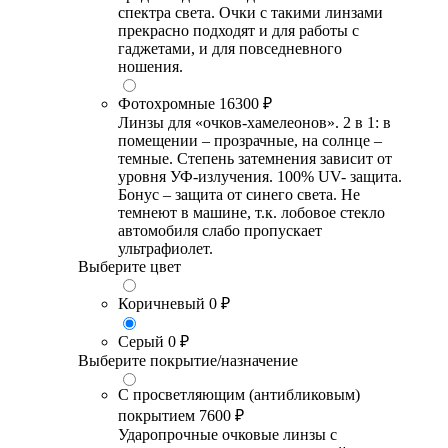
спектра света. Очки с такими линзами
прекрасно подходят и для работы с
гаджетами, и для повседневного
ношения.
Фотохромные
16300 ₽
Линзы для «очков-хамелеонов». 2 в 1: в
помещении – прозрачные, на солнце –
темные. Степень затемнения зависит от
уровня УФ-излучения. 100% UV- защита.
Бонус – защита от синего света. Не
темнеют в машине, т.к. лобовое стекло
автомобиля слабо пропускает
ультрафиолет.
Выберите цвет
Коричневый
0 ₽
Серый
0 ₽
Выберите покрытие/назначение
С просветляющим (антибликовым)
покрытием
7600 ₽
Ударопрочные очковые линзы с