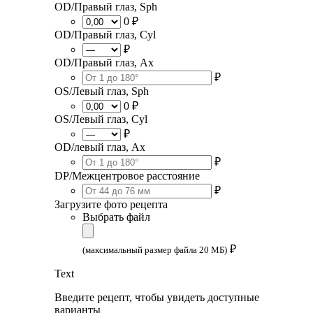
OD/Правый глаз, Sph
0 ₽
OD/Правый глаз, Cyl
₽
OD/Правый глаз, Ax
₽
OS/Левый глаз, Sph
0 ₽
OS/Левый глаз, Cyl
₽
OD/левый глаз, Ax
₽
DP/Межцентровое расстояние
₽
Загрузите фото рецепта
Выбрать файл
₽
(максимальный размер файла 20 МБ)
Text
Введите рецепт, чтобы увидеть доступные
варианты