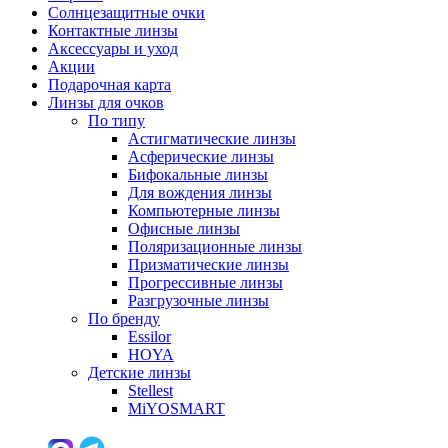
Солнцезащитные очки
Контактные линзы
Аксессуары и уход
Акции
Подарочная карта
Линзы для очков
По типу
Астигматические линзы
Асферические линзы
Бифокальные линзы
Для вождения линзы
Компьютерные линзы
Офисные линзы
Поляризационные линзы
Призматические линзы
Прогрессивные линзы
Разгрузочные линзы
По бренду
Essilor
HOYA
Детские линзы
Stellest
MiYOSMART