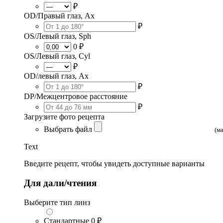
₽
OD/Правый глаз, Ax
₽
OS/Левый глаз, Sph
0 ₽
OS/Левый глаз, Cyl
₽
OD/левый глаз, Ax
₽
DP/Межцентровое расстояние
₽
Загрузите фото рецепта
Выбрать файл
(м
Text
Введите рецепт, чтобы увидеть доступные варианты
Для дали/чтения
Выберите тип линз
Стандартные
0 ₽