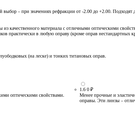
ыбор – при значениях рефракции от -2.00 до +2.00. Подходят д
зы из качественного материала с отличными оптическими свойст
очков практически в любую оправу (кроме оправ нестандартных 
луободковых (на леске) и тонких титановых оправ.
1.6
0 ₽
кими оптическими свойствами.
Менее прочные и эластичн
оправы. Эти линзы – отли