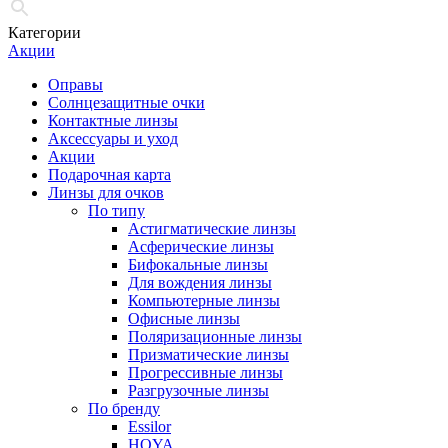
Категории
Акции
Оправы
Солнцезащитные очки
Контактные линзы
Аксессуары и уход
Акции
Подарочная карта
Линзы для очков
По типу
Астигматические линзы
Асферические линзы
Бифокальные линзы
Для вождения линзы
Компьютерные линзы
Офисные линзы
Поляризационные линзы
Призматические линзы
Прогрессивные линзы
Разгрузочные линзы
По бренду
Essilor
HOYA