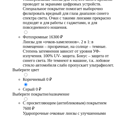
проводит за экранами цифровых устройств.
Специальное покрытие помогает выборочно
фильтровать вредный для глаза диапазон синего
спектра света. Очки с такими линзами прекрасно
подходят и для работы с гаджетами, и для
повседневного ношения.
Фотохромные
16300 ₽
Линзы для «очков-хамелеонов». 2 в 1: в
помещении – прозрачные, на солнце – темные.
Степень затемнения зависит от уровня УФ-
излучения. 100% UV- защита. Бонус – защита от
синего света. Не темнеют в машине, т.к. лобовое
стекло автомобиля слабо пропускает ультрафиолет.
Выберите цвет
Коричневый
0 ₽
Серый
0 ₽
Выберите покрытие/назначение
С просветляющим (антибликовым) покрытием
7600 ₽
Ударопрочные очковые линзы с улучшенными