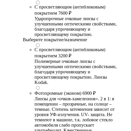
С просветляющим (антибликовым)
покрытием
7600 ₽
Ударопрочные очковые линзы с
улучшенными оптическими свойствами,
благодаря упрочняющему и
просветляющему покрытию.
Выберите покрытие/назначение
С просветляющим (антибликовым)
покрытием
3200 ₽
Полимерные очковые линзы с
улучшенными оптическими свойствами,
благодаря упрочняющему и
просветляющему покрытию. Линзы
Kodak.
Фотохромные (эконом)
6900 ₽
Линзы для «очков-хамелеонов». 2 в 1: в
помещении – прозрачные, на солнце –
темные. Степень затемнения зависит от
уровня УФ-излучения. UV- защита. Не
темнеют в машине, т.к. лобовое стекло
автомобиля слабо пропускает
ультрафиолет. Качественные,