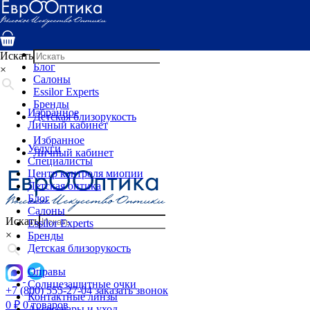
Услуги
Специалисты
Центр контроля миопии
Детская оптика
Искать
Блог
×
Салоны
Essilor Experts
Бренды
Избранное
Детская близорукость
Личный кабинет
Избранное
Услуги
Личный кабинет
Специалисты
Центр контроля миопии
Детская оптика
Блог
Салоны
Искать
Essilor Experts
×
Бренды
Детская близорукость
Оправы
Солнцезащитные очки
+7 (800) 555-27-04
заказать звонок
Контактные линзы
0
₽
0 товаров
Аксессуары и уход