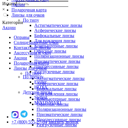
Искать
Акции
×
Подарочная карта
Линзы для очков
По типу
Категории
Астигматические линзы
Акции
Асферические линзы
Бифокальные линзы
Оправы
Для вождения линзы
Солнцезащитные очки
Компьютерные линзы
Контактные линзы
Офисные линзы
Аксессуары и уход
Поляризационные линзы
Акции
Призматические линзы
Подарочная карта
Прогрессивные линзы
Линзы для очков
Разгрузочные линзы
По типу
По бренду
Астигматические линзы
Essilor
Асферические линзы
HOYA
Бифокальные линзы
Детские линзы
Для вождения линзы
Stellest
Компьютерные линзы
MiYOSMART
Офисные линзы
Поляризационные линзы
Призматические линзы
Прогрессивные линзы
+7 (800) 555-27-04
заказать звонок
Разгрузочные линзы