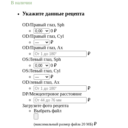
В наличии
Укажите данные рецепта
OD/Правый глаз, Sph
0 ₽
OD/Правый глаз, Cyl
₽
OD/Правый глаз, Ax
₽
OS/Левый глаз, Sph
0 ₽
OS/Левый глаз, Cyl
₽
OD/левый глаз, Ax
₽
DP/Межцентровое расстояние
₽
Загрузите фото рецепта
Выбрать файл
₽
(максимальный размер файла 20 МБ)