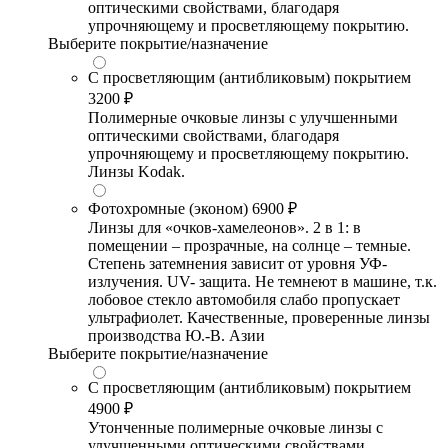
оптическими свойствами, благодаря
упрочняющему и просветляющему покрытию.
Выберите покрытие/назначение
С просветляющим (антибликовым) покрытием
3200 ₽
Полимерные очковые линзы с улучшенными
оптическими свойствами, благодаря
упрочняющему и просветляющему покрытию.
Линзы Kodak.
Фотохромные (эконом)
6900 ₽
Линзы для «очков-хамелеонов». 2 в 1: в
помещении – прозрачные, на солнце – темные.
Степень затемнения зависит от уровня УФ-
излучения. UV- защита. Не темнеют в машине, т.к.
лобовое стекло автомобиля слабо пропускает
ультрафиолет. Качественные, проверенные линзы
производства Ю.-В. Азии
Выберите покрытие/назначение
С просветляющим (антибликовым) покрытием
4900 ₽
Утонченные полимерные очковые линзы с
улучшенными оптическими свойствами,