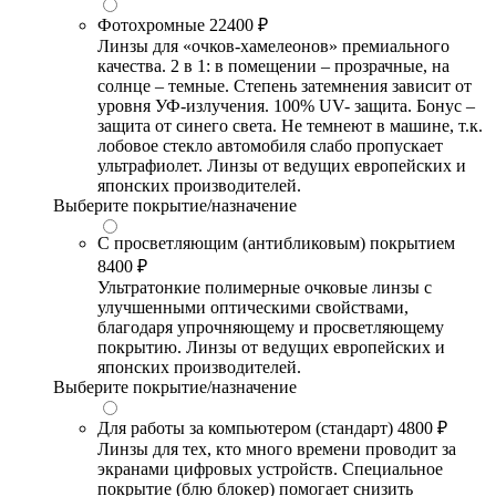
Фотохромные
22400 ₽
Линзы для «очков-хамелеонов» премиального
качества. 2 в 1: в помещении – прозрачные, на
солнце – темные. Степень затемнения зависит от
уровня УФ-излучения. 100% UV- защита. Бонус –
защита от синего света. Не темнеют в машине, т.к.
лобовое стекло автомобиля слабо пропускает
ультрафиолет. Линзы от ведущих европейских и
японских производителей.
Выберите покрытие/назначение
С просветляющим (антибликовым) покрытием
8400 ₽
Ультратонкие полимерные очковые линзы с
улучшенными оптическими свойствами,
благодаря упрочняющему и просветляющему
покрытию. Линзы от ведущих европейских и
японских производителей.
Выберите покрытие/назначение
Для работы за компьютером (стандарт)
4800 ₽
Линзы для тех, кто много времени проводит за
экранами цифровых устройств. Специальное
покрытие (блю блокер) помогает снизить