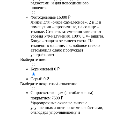
гаджетами, и для повседневного
ношения.
Фотохромные
16300 ₽
Линзы для «очков-хамелеонов». 2 в 1: в
помещении – прозрачные, на солнце –
темные. Степень затемнения зависит от
уровня УФ-излучения. 100% UV- защита.
Бонус – защита от синего света. Не
темнеют в машине, т.к. лобовое стекло
автомобиля слабо пропускает
ультрафиолет.
Выберите цвет
Коричневый
0 ₽
Серый
0 ₽
Выберите покрытие/назначение
С просветляющим (антибликовым)
покрытием
7600 ₽
Ударопрочные очковые линзы с
улучшенными оптическими свойствами,
благодаря упрочняющему и