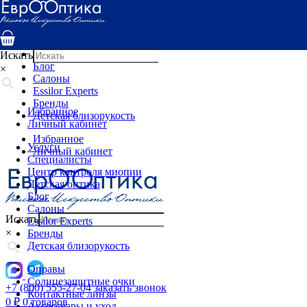
Услуги
Специалисты
Центр контроля миопии
Детская оптика
Искать
Блог
×
Салоны
Essilor Experts
Бренды
Избранное
Детская близорукость
Личный кабинет
Избранное
Услуги
Личный кабинет
Специалисты
Центр контроля миопии
Детская оптика
Блог
Салоны
Искать
Essilor Experts
×
Бренды
Детская близорукость
Оправы
Солнцезащитные очки
+7 (800) 555-27-04
заказать звонок
Контактные линзы
0
₽
0 товаров
Аксессуары и уход