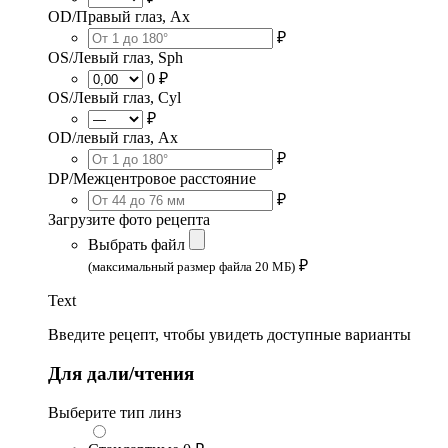
OD/Правый глаз, Ax
₽
OS/Левый глаз, Sph
0 ₽
OS/Левый глаз, Cyl
₽
OD/левый глаз, Ax
₽
DP/Межцентровое расстояние
₽
Загрузите фото рецепта
Выбрать файл
₽
(максимальный размер файла 20 МБ)
Text
Введите рецепт, чтобы увидеть доступные варианты
Для дали/чтения
Выберите тип линз