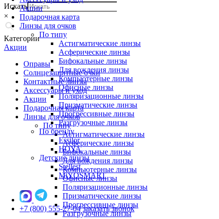
Искать
Акции
×
Подарочная карта
Линзы для очков
По типу
Категории
Астигматические линзы
Акции
Асферические линзы
Бифокальные линзы
Оправы
Для вождения линзы
Солнцезащитные очки
Компьютерные линзы
Контактные линзы
Офисные линзы
Аксессуары и уход
Поляризационные линзы
Акции
Призматические линзы
Подарочная карта
Прогрессивные линзы
Линзы для очков
Разгрузочные линзы
По типу
По бренду
Астигматические линзы
Essilor
Асферические линзы
HOYA
Бифокальные линзы
Детские линзы
Для вождения линзы
Stellest
Компьютерные линзы
MiYOSMART
Офисные линзы
Поляризационные линзы
Призматические линзы
Прогрессивные линзы
+7 (800) 555-27-04
заказать звонок
Разгрузочные линзы