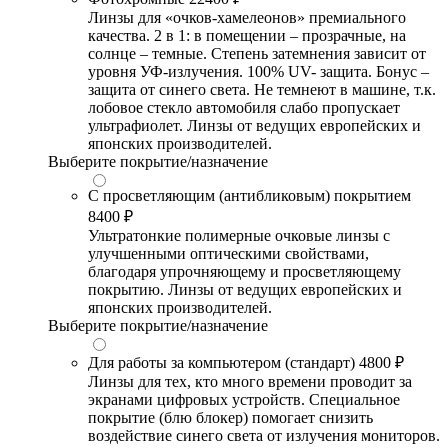
Линзы для «очков-хамелеонов» премиального
качества. 2 в 1: в помещении – прозрачные, на
солнце – темные. Степень затемнения зависит от
уровня УФ-излучения. 100% UV- защита. Бонус –
защита от синего света. Не темнеют в машине, т.к.
лобовое стекло автомобиля слабо пропускает
ультрафиолет. Линзы от ведущих европейских и
японских производителей.
Выберите покрытие/назначение
С просветляющим (антибликовым) покрытием
8400 ₽
Ультратонкие полимерные очковые линзы с
улучшенными оптическими свойствами,
благодаря упрочняющему и просветляющему
покрытию. Линзы от ведущих европейских и
японских производителей.
Выберите покрытие/назначение
Для работы за компьютером (стандарт)
4800 ₽
Линзы для тех, кто много времени проводит за
экранами цифровых устройств. Специальное
покрытие (блю блокер) помогает снизить
воздействие синего света от излучения мониторов.