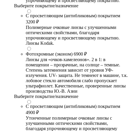
упрочняющему и просветляющему покрытию.
Выберите покрытие/назначение
С просветляющим (антибликовым) покрытием
3200 ₽
Полимерные очковые линзы с улучшенными
оптическими свойствами, благодаря
упрочняющему и просветляющему покрытию.
Линзы Kodak.
Фотохромные (эконом)
6900 ₽
Линзы для «очков-хамелеонов». 2 в 1: в
помещении – прозрачные, на солнце – темные.
Степень затемнения зависит от уровня УФ-
излучения. UV- защита. Не темнеют в машине, т.к.
лобовое стекло автомобиля слабо пропускает
ультрафиолет. Качественные, проверенные линзы
производства Ю.-В. Азии
Выберите покрытие/назначение
С просветляющим (антибликовым) покрытием
4900 ₽
Утонченные полимерные очковые линзы с
улучшенными оптическими свойствами,
благодаря упрочняющему и просветляющему