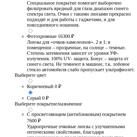
Специальное покрытие помогает выборочно
фильтровать вредный для глаза диапазон синего
спектра света. Очки с такими линзами прекрасно
подходят и для работы с гаджетами, и для
повседневного ношения.
Фотохромные
16300 ₽
Линзы для «очков-хамелеонов». 2 в 1: в
помещении – прозрачные, на солнце – темные.
Степень затемнения зависит от уровня УФ-
излучения. 100% UV- защита. Бонус – защита от
синего света. Не темнеют в машине, т.к. лобовое
стекло автомобиля слабо пропускает ультрафиолет.
Выберите цвет
Коричневый
0 ₽
Серый
0 ₽
Выберите покрытие/назначение
С просветляющим (антибликовым) покрытием
7600 ₽
Ударопрочные очковые линзы с улучшенными
оптическими свойствами, благодаря