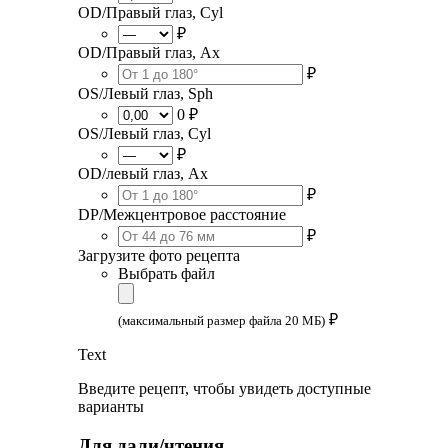
OD/Правый глаз, Cyl
₽
OD/Правый глаз, Ax
₽
OS/Левый глаз, Sph
0 ₽
OS/Левый глаз, Cyl
₽
OD/левый глаз, Ax
₽
DP/Межцентровое расстояние
₽
Загрузите фото рецепта
Выбрать файл
₽
(максимальный размер файла 20 МБ)
Text
Введите рецепт, чтобы увидеть доступные
варианты
Для дали/чтения