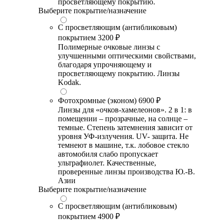
просветляющему покрытию.
Выберите покрытие/назначение
С просветляющим (антибликовым)
покрытием
3200 ₽
Полимерные очковые линзы с
улучшенными оптическими свойствами,
благодаря упрочняющему и
просветляющему покрытию. Линзы
Kodak.
Фотохромные (эконом)
6900 ₽
Линзы для «очков-хамелеонов». 2 в 1: в
помещении – прозрачные, на солнце –
темные. Степень затемнения зависит от
уровня УФ-излучения. UV- защита. Не
темнеют в машине, т.к. лобовое стекло
автомобиля слабо пропускает
ультрафиолет. Качественные,
проверенные линзы производства Ю.-В.
Азии
Выберите покрытие/назначение
С просветляющим (антибликовым)
покрытием
4900 ₽