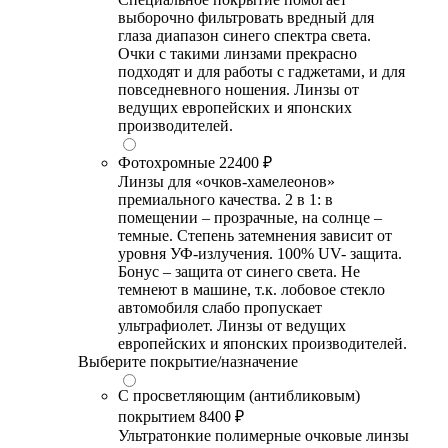
выборочно фильтровать вредный для
глаза диапазон синего спектра света.
Очки с такими линзами прекрасно
подходят и для работы с гаджетами, и для
повседневного ношения. Линзы от
ведущих европейских и японских
производителей.
Фотохромные
22400 ₽
Линзы для «очков-хамелеонов»
премиального качества. 2 в 1: в
помещении – прозрачные, на солнце –
темные. Степень затемнения зависит от
уровня УФ-излучения. 100% UV- защита.
Бонус – защита от синего света. Не
темнеют в машине, т.к. лобовое стекло
автомобиля слабо пропускает
ультрафиолет. Линзы от ведущих
европейских и японских производителей.
Выберите покрытие/назначение
С просветляющим (антибликовым)
покрытием
8400 ₽
Ультратонкие полимерные очковые линзы