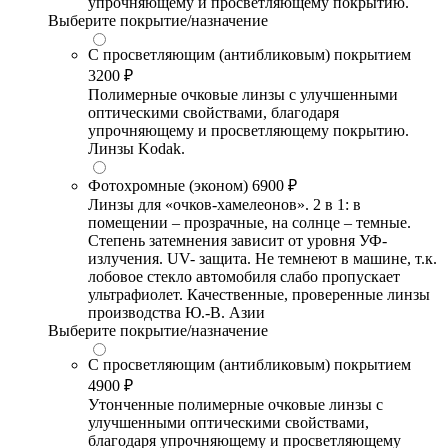
упрочняющему и просветляющему покрытию.
Выберите покрытие/назначение
С просветляющим (антибликовым) покрытием
3200 ₽
Полимерные очковые линзы с улучшенными
оптическими свойствами, благодаря
упрочняющему и просветляющему покрытию.
Линзы Kodak.
Фотохромные (эконом)
6900 ₽
Линзы для «очков-хамелеонов». 2 в 1: в
помещении – прозрачные, на солнце – темные.
Степень затемнения зависит от уровня УФ-
излучения. UV- защита. Не темнеют в машине, т.к.
лобовое стекло автомобиля слабо пропускает
ультрафиолет. Качественные, проверенные линзы
производства Ю.-В. Азии
Выберите покрытие/назначение
С просветляющим (антибликовым) покрытием
4900 ₽
Утонченные полимерные очковые линзы с
улучшенными оптическими свойствами,
благодаря упрочняющему и просветляющему