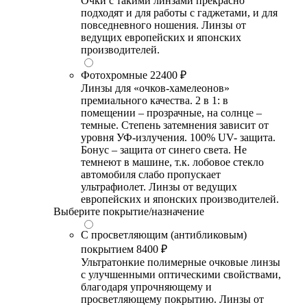
Очки с такими линзами прекрасно
подходят и для работы с гаджетами, и для
повседневного ношения. Линзы от
ведущих европейских и японских
производителей.
Фотохромные
22400 ₽
Линзы для «очков-хамелеонов»
премиального качества. 2 в 1: в
помещении – прозрачные, на солнце –
темные. Степень затемнения зависит от
уровня УФ-излучения. 100% UV- защита.
Бонус – защита от синего света. Не
темнеют в машине, т.к. лобовое стекло
автомобиля слабо пропускает
ультрафиолет. Линзы от ведущих
европейских и японских производителей.
Выберите покрытие/назначение
С просветляющим (антибликовым)
покрытием
8400 ₽
Ультратонкие полимерные очковые линзы
с улучшенными оптическими свойствами,
благодаря упрочняющему и
просветляющему покрытию. Линзы от