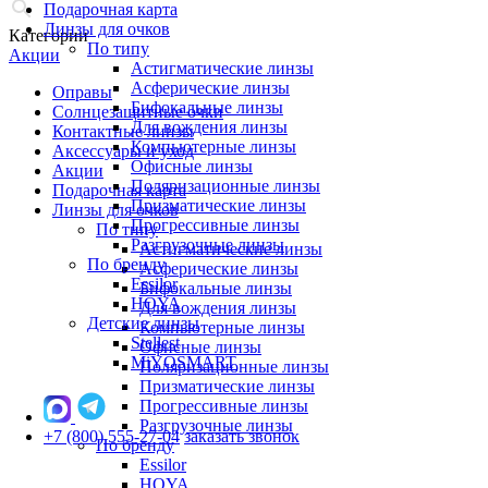
Подарочная карта
Линзы для очков
Категории
По типу
Акции
Астигматические линзы
Асферические линзы
Оправы
Бифокальные линзы
Солнцезащитные очки
Для вождения линзы
Контактные линзы
Компьютерные линзы
Аксессуары и уход
Офисные линзы
Акции
Поляризационные линзы
Подарочная карта
Призматические линзы
Линзы для очков
Прогрессивные линзы
По типу
Разгрузочные линзы
Астигматические линзы
По бренду
Асферические линзы
Essilor
Бифокальные линзы
HOYA
Для вождения линзы
Детские линзы
Компьютерные линзы
Stellest
Офисные линзы
MiYOSMART
Поляризационные линзы
Призматические линзы
Прогрессивные линзы
Разгрузочные линзы
+7 (800) 555-27-04
заказать звонок
По бренду
Essilor
HOYA