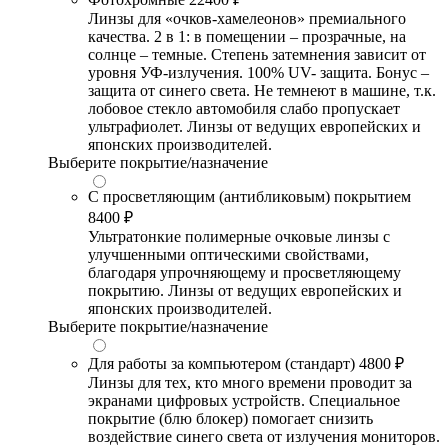
Линзы для «очков-хамелеонов» премиального
качества. 2 в 1: в помещении – прозрачные, на
солнце – темные. Степень затемнения зависит от
уровня УФ-излучения. 100% UV- защита. Бонус –
защита от синего света. Не темнеют в машине, т.к.
лобовое стекло автомобиля слабо пропускает
ультрафиолет. Линзы от ведущих европейских и
японских производителей.
Выберите покрытие/назначение
С просветляющим (антибликовым) покрытием
8400 ₽
Ультратонкие полимерные очковые линзы с
улучшенными оптическими свойствами,
благодаря упрочняющему и просветляющему
покрытию. Линзы от ведущих европейских и
японских производителей.
Выберите покрытие/назначение
Для работы за компьютером (стандарт)
4800 ₽
Линзы для тех, кто много времени проводит за
экранами цифровых устройств. Специальное
покрытие (блю блокер) помогает снизить
воздействие синего света от излучения мониторов.