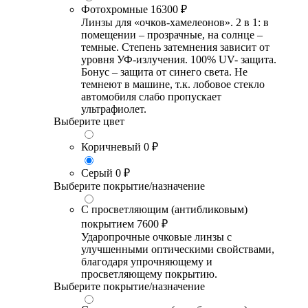
Фотохромные
16300 ₽
Линзы для «очков-хамелеонов». 2 в 1: в
помещении – прозрачные, на солнце –
темные. Степень затемнения зависит от
уровня УФ-излучения. 100% UV- защита.
Бонус – защита от синего света. Не
темнеют в машине, т.к. лобовое стекло
автомобиля слабо пропускает
ультрафиолет.
Выберите цвет
Коричневый
0 ₽
Серый
0 ₽
Выберите покрытие/назначение
С просветляющим (антибликовым)
покрытием
7600 ₽
Ударопрочные очковые линзы с
улучшенными оптическими свойствами,
благодаря упрочняющему и
просветляющему покрытию.
Выберите покрытие/назначение