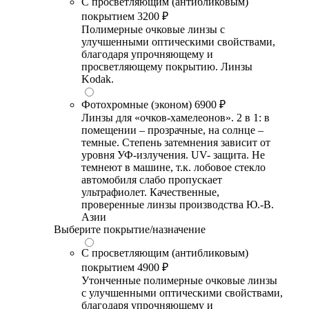
С просветляющим (антибликовым)
покрытием
3200 ₽
Полимерные очковые линзы с
улучшенными оптическими свойствами,
благодаря упрочняющему и
просветляющему покрытию. Линзы
Kodak.
Фотохромные (эконом)
6900 ₽
Линзы для «очков-хамелеонов». 2 в 1: в
помещении – прозрачные, на солнце –
темные. Степень затемнения зависит от
уровня УФ-излучения. UV- защита. Не
темнеют в машине, т.к. лобовое стекло
автомобиля слабо пропускает
ультрафиолет. Качественные,
проверенные линзы производства Ю.-В.
Азии
Выберите покрытие/назначение
С просветляющим (антибликовым)
покрытием
4900 ₽
Утонченные полимерные очковые линзы
с улучшенными оптическими свойствами,
благодаря упрочняющему и