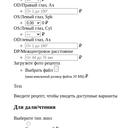
OD/Правый глаз, Ax
₽
OS/Левый глаз, Sph
0 ₽
OS/Левый глаз, Cyl
₽
OD/левый глаз, Ax
₽
DP/Межцентровое расстояние
₽
Загрузите фото рецепта
Выбрать файл
₽
(максимальный размер файла 20 МБ)
Text
Введите рецепт, чтобы увидеть доступные варианты
Для дали/чтения
Выберите тип линз