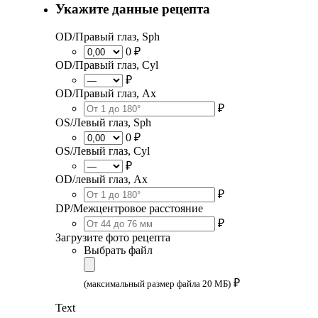
Укажите данные рецепта
OD/Правый глаз, Sph
0 ₽
OD/Правый глаз, Cyl
₽
OD/Правый глаз, Ax
₽
OS/Левый глаз, Sph
0 ₽
OS/Левый глаз, Cyl
₽
OD/левый глаз, Ax
₽
DP/Межцентровое расстояние
₽
Загрузите фото рецепта
Выбрать файл
₽
(максимальный размер файла 20 МБ)
Text