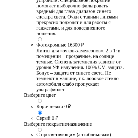
устройств. Специальное покрытие
помогает выборочно фильтровать
вредный для глаза диапазон синего
спектра света. Очки с такими линзами
прекрасно подходят и для работы с
гаджетами, и для повседневного
ношения.
Фотохромные
16300 ₽
Линзы для «очков-хамелеонов». 2 в 1: в
помещении – прозрачные, на солнце –
темные. Степень затемнения зависит от
уровня УФ-излучения. 100% UV- защита.
Бонус – защита от синего света. Не
темнеют в машине, т.к. лобовое стекло
автомобиля слабо пропускает
ультрафиолет.
Выберите цвет
Коричневый
0 ₽
Серый
0 ₽
Выберите покрытие/назначение
С просветляющим (антибликовым)