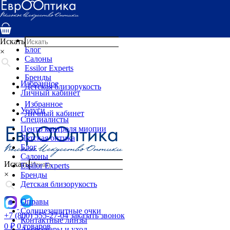
Услуги
Специалисты
Центр контроля миопии
Детская оптика
Искать
Блог
×
Салоны
Essilor Experts
Бренды
Избранное
Детская близорукость
Личный кабинет
Избранное
Услуги
Личный кабинет
Специалисты
Центр контроля миопии
Детская оптика
Блог
Салоны
Искать
Essilor Experts
×
Бренды
Детская близорукость
Оправы
Солнцезащитные очки
+7 (800) 555-27-04
заказать звонок
Контактные линзы
0
₽
0 товаров
Аксессуары и уход