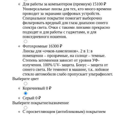
Для работы за компьютером (премиум)
15100 ₽
Универсальные линзы для тех, кто много времени
проводит за экранами цифровых устройств.
Специальное покрытие помогает выборочно
фильтровать вредный для глаза диапазон синего
спектра света. Очки с такими линзами прекрасно
подходят и для работы с гаджетами, и для
повседневного ношения.
Фотохромные
16300 ₽
Линзы для «очков-хамелеонов». 2 в 1: в
помещении – прозрачные, на солнце – темные.
Степень затемнения зависит от уровня УФ-
излучения. 100% UV- защита. Бонус – защита от
синего света. Не темнеют в машине, т.к. лобовое
стекло автомобиля слабо пропускает ультрафиолет.
Выберите цвет
Коричневый
0 ₽
Серый
0 ₽
Выберите покрытие/назначение
С просветляющим (антибликовым) покрытием