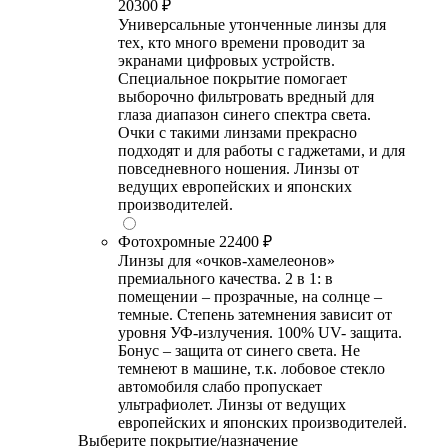
20300 ₽
Универсальные утонченные линзы для
тех, кто много времени проводит за
экранами цифровых устройств.
Специальное покрытие помогает
выборочно фильтровать вредный для
глаза диапазон синего спектра света.
Очки с такими линзами прекрасно
подходят и для работы с гаджетами, и для
повседневного ношения. Линзы от
ведущих европейских и японских
производителей.
Фотохромные
22400 ₽
Линзы для «очков-хамелеонов»
премиального качества. 2 в 1: в
помещении – прозрачные, на солнце –
темные. Степень затемнения зависит от
уровня УФ-излучения. 100% UV- защита.
Бонус – защита от синего света. Не
темнеют в машине, т.к. лобовое стекло
автомобиля слабо пропускает
ультрафиолет. Линзы от ведущих
европейских и японских производителей.
Выберите покрытие/назначение