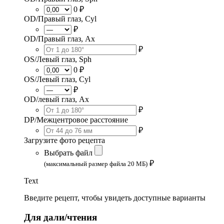
0 ₽
OD/Правый глаз, Cyl
₽
OD/Правый глаз, Ax
₽
OS/Левый глаз, Sph
0 ₽
OS/Левый глаз, Cyl
₽
OD/левый глаз, Ax
₽
DP/Межцентровое расстояние
₽
Загрузите фото рецепта
Выбрать файл
₽
(максимальный размер файла 20 МБ)
Text
Введите рецепт, чтобы увидеть доступные варианты
Для дали/чтения