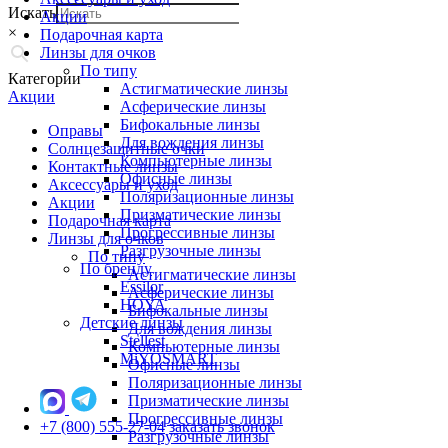
Искать
Акции
×
Подарочная карта
Линзы для очков
По типу
Категории
Астигматические линзы
Акции
Асферические линзы
Бифокальные линзы
Оправы
Для вождения линзы
Солнцезащитные очки
Компьютерные линзы
Контактные линзы
Офисные линзы
Аксессуары и уход
Поляризационные линзы
Акции
Призматические линзы
Подарочная карта
Прогрессивные линзы
Линзы для очков
Разгрузочные линзы
По типу
По бренду
Астигматические линзы
Essilor
Асферические линзы
HOYA
Бифокальные линзы
Детские линзы
Для вождения линзы
Stellest
Компьютерные линзы
MiYOSMART
Офисные линзы
Поляризационные линзы
Призматические линзы
Прогрессивные линзы
+7 (800) 555-27-04
заказать звонок
Разгрузочные линзы