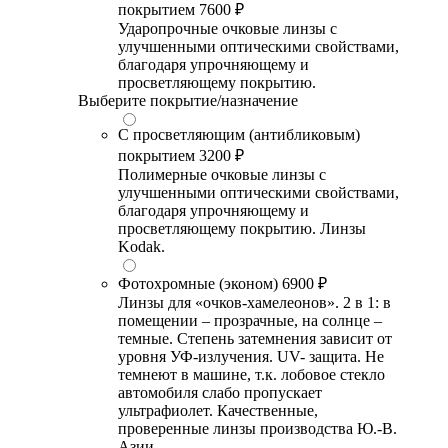
покрытием
7600 ₽
Ударопрочные очковые линзы с
улучшенными оптическими свойствами,
благодаря упрочняющему и
просветляющему покрытию.
Выберите покрытие/назначение
С просветляющим (антибликовым)
покрытием
3200 ₽
Полимерные очковые линзы с
улучшенными оптическими свойствами,
благодаря упрочняющему и
просветляющему покрытию. Линзы
Kodak.
Фотохромные (эконом)
6900 ₽
Линзы для «очков-хамелеонов». 2 в 1: в
помещении – прозрачные, на солнце –
темные. Степень затемнения зависит от
уровня УФ-излучения. UV- защита. Не
темнеют в машине, т.к. лобовое стекло
автомобиля слабо пропускает
ультрафиолет. Качественные,
проверенные линзы производства Ю.-В.
Азии