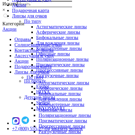
Искать
Акции
×
Подарочная карта
Линзы для очков
По типу
Категории
Астигматические линзы
Акции
Асферические линзы
Бифокальные линзы
Оправы
Для вождения линзы
Солнцезащитные очки
Компьютерные линзы
Контактные линзы
Офисные линзы
Аксессуары и уход
Поляризационные линзы
Акции
Призматические линзы
Подарочная карта
Прогрессивные линзы
Линзы для очков
Разгрузочные линзы
По типу
По бренду
Астигматические линзы
Essilor
Асферические линзы
HOYA
Бифокальные линзы
Детские линзы
Для вождения линзы
Stellest
Компьютерные линзы
MiYOSMART
Офисные линзы
Поляризационные линзы
Призматические линзы
Прогрессивные линзы
+7 (800) 555-27-04
заказать звонок
Разгрузочные линзы