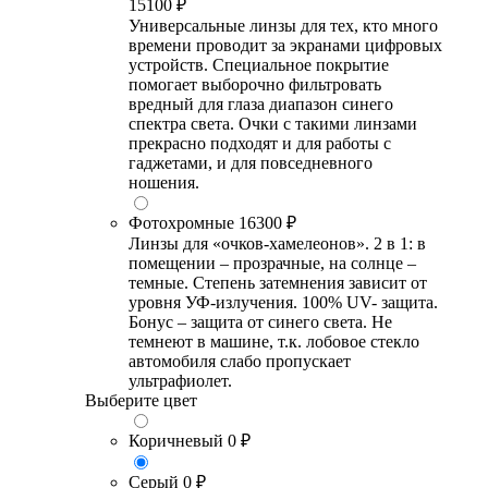
15100 ₽
Универсальные линзы для тех, кто много
времени проводит за экранами цифровых
устройств. Специальное покрытие
помогает выборочно фильтровать
вредный для глаза диапазон синего
спектра света. Очки с такими линзами
прекрасно подходят и для работы с
гаджетами, и для повседневного
ношения.
Фотохромные
16300 ₽
Линзы для «очков-хамелеонов». 2 в 1: в
помещении – прозрачные, на солнце –
темные. Степень затемнения зависит от
уровня УФ-излучения. 100% UV- защита.
Бонус – защита от синего света. Не
темнеют в машине, т.к. лобовое стекло
автомобиля слабо пропускает
ультрафиолет.
Выберите цвет
Коричневый
0 ₽
Серый
0 ₽