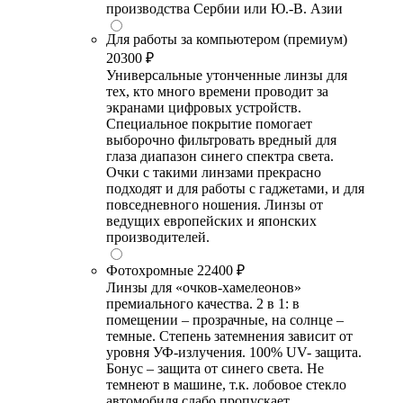
производства Сербии или Ю.-В. Азии
Для работы за компьютером (премиум)
20300 ₽
Универсальные утонченные линзы для
тех, кто много времени проводит за
экранами цифровых устройств.
Специальное покрытие помогает
выборочно фильтровать вредный для
глаза диапазон синего спектра света.
Очки с такими линзами прекрасно
подходят и для работы с гаджетами, и для
повседневного ношения. Линзы от
ведущих европейских и японских
производителей.
Фотохромные
22400 ₽
Линзы для «очков-хамелеонов»
премиального качества. 2 в 1: в
помещении – прозрачные, на солнце –
темные. Степень затемнения зависит от
уровня УФ-излучения. 100% UV- защита.
Бонус – защита от синего света. Не
темнеют в машине, т.к. лобовое стекло
автомобиля слабо пропускает