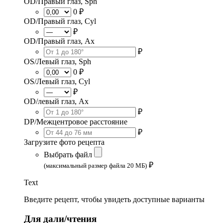
OD/Правый глаз, Sph
0 ₽
OD/Правый глаз, Cyl
₽
OD/Правый глаз, Ax
₽
OS/Левый глаз, Sph
0 ₽
OS/Левый глаз, Cyl
₽
OD/левый глаз, Ax
₽
DP/Межцентровое расстояние
₽
Загрузите фото рецепта
Выбрать файл
₽
(максимальный размер файла 20 МБ)
Text
Введите рецепт, чтобы увидеть доступные варианты
Для дали/чтения