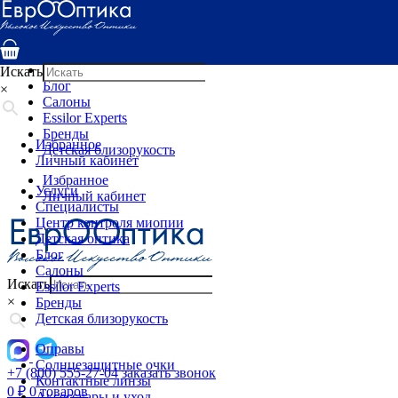
Услуги
Специалисты
Центр контроля миопии
Детская оптика
Искать
Блог
×
Салоны
Essilor Experts
Бренды
Избранное
Детская близорукость
Личный кабинет
Избранное
Услуги
Личный кабинет
Специалисты
Центр контроля миопии
Детская оптика
Блог
Салоны
Искать
Essilor Experts
×
Бренды
Детская близорукость
Оправы
Солнцезащитные очки
+7 (800) 555-27-04
заказать звонок
Контактные линзы
0
₽
0 товаров
Аксессуары и уход