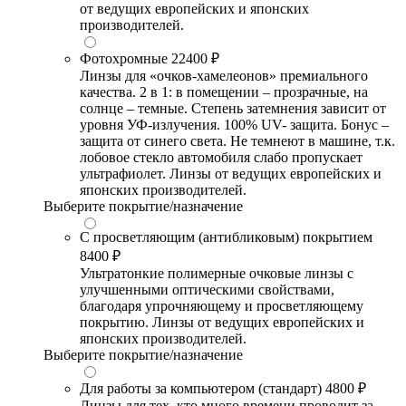
от ведущих европейских и японских
производителей.
Фотохромные
22400 ₽
Линзы для «очков-хамелеонов» премиального
качества. 2 в 1: в помещении – прозрачные, на
солнце – темные. Степень затемнения зависит от
уровня УФ-излучения. 100% UV- защита. Бонус –
защита от синего света. Не темнеют в машине, т.к.
лобовое стекло автомобиля слабо пропускает
ультрафиолет. Линзы от ведущих европейских и
японских производителей.
Выберите покрытие/назначение
С просветляющим (антибликовым) покрытием
8400 ₽
Ультратонкие полимерные очковые линзы с
улучшенными оптическими свойствами,
благодаря упрочняющему и просветляющему
покрытию. Линзы от ведущих европейских и
японских производителей.
Выберите покрытие/назначение
Для работы за компьютером (стандарт)
4800 ₽
Линзы для тех, кто много времени проводит за