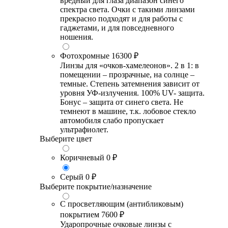
вредный для глаза диапазон синего
спектра света. Очки с такими линзами
прекрасно подходят и для работы с
гаджетами, и для повседневного
ношения.
Фотохромные
16300 ₽
Линзы для «очков-хамелеонов». 2 в 1: в
помещении – прозрачные, на солнце –
темные. Степень затемнения зависит от
уровня УФ-излучения. 100% UV- защита.
Бонус – защита от синего света. Не
темнеют в машине, т.к. лобовое стекло
автомобиля слабо пропускает
ультрафиолет.
Выберите цвет
Коричневый
0 ₽
Серый
0 ₽
Выберите покрытие/назначение
С просветляющим (антибликовым)
покрытием
7600 ₽
Ударопрочные очковые линзы с