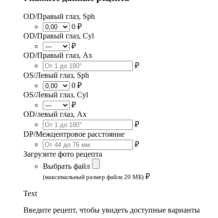
OD/Правый глаз, Sph
0 ₽
OD/Правый глаз, Cyl
₽
OD/Правый глаз, Ax
₽
OS/Левый глаз, Sph
0 ₽
OS/Левый глаз, Cyl
₽
OD/левый глаз, Ax
₽
DP/Межцентровое расстояние
₽
Загрузите фото рецепта
Выбрать файл
₽
(максимальный размер файла 20 МБ)
Text
Введите рецепт, чтобы увидеть доступные варианты