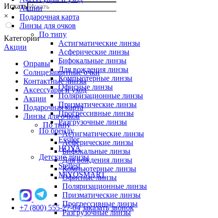
Искать
Акции
×
Подарочная карта
Линзы для очков
По типу
Категории
Астигматические линзы
Акции
Асферические линзы
Бифокальные линзы
Оправы
Для вождения линзы
Солнцезащитные очки
Компьютерные линзы
Контактные линзы
Офисные линзы
Аксессуары и уход
Поляризационные линзы
Акции
Призматические линзы
Подарочная карта
Прогрессивные линзы
Линзы для очков
Разгрузочные линзы
По типу
По бренду
Астигматические линзы
Essilor
Асферические линзы
HOYA
Бифокальные линзы
Детские линзы
Для вождения линзы
Stellest
Компьютерные линзы
MiYOSMART
Офисные линзы
Поляризационные линзы
Призматические линзы
Прогрессивные линзы
+7 (800) 555-27-04
заказать звонок
Разгрузочные линзы