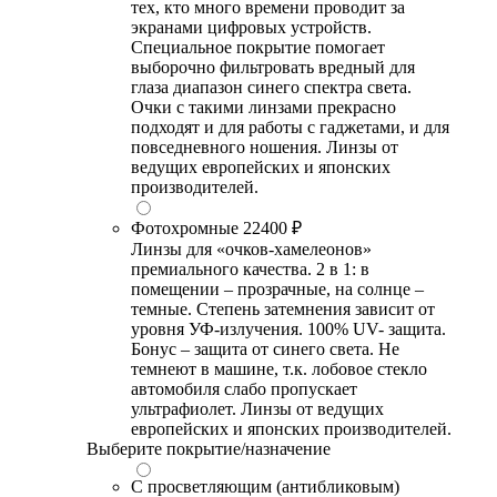
тех, кто много времени проводит за
экранами цифровых устройств.
Специальное покрытие помогает
выборочно фильтровать вредный для
глаза диапазон синего спектра света.
Очки с такими линзами прекрасно
подходят и для работы с гаджетами, и для
повседневного ношения. Линзы от
ведущих европейских и японских
производителей.
Фотохромные
22400 ₽
Линзы для «очков-хамелеонов»
премиального качества. 2 в 1: в
помещении – прозрачные, на солнце –
темные. Степень затемнения зависит от
уровня УФ-излучения. 100% UV- защита.
Бонус – защита от синего света. Не
темнеют в машине, т.к. лобовое стекло
автомобиля слабо пропускает
ультрафиолет. Линзы от ведущих
европейских и японских производителей.
Выберите покрытие/назначение
С просветляющим (антибликовым)