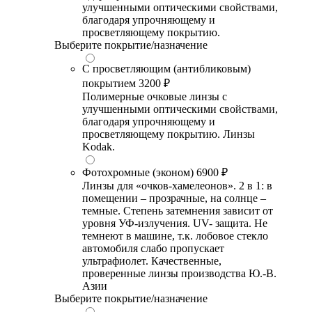
улучшенными оптическими свойствами,
благодаря упрочняющему и
просветляющему покрытию.
Выберите покрытие/назначение
С просветляющим (антибликовым)
покрытием
3200 ₽
Полимерные очковые линзы с
улучшенными оптическими свойствами,
благодаря упрочняющему и
просветляющему покрытию. Линзы
Kodak.
Фотохромные (эконом)
6900 ₽
Линзы для «очков-хамелеонов». 2 в 1: в
помещении – прозрачные, на солнце –
темные. Степень затемнения зависит от
уровня УФ-излучения. UV- защита. Не
темнеют в машине, т.к. лобовое стекло
автомобиля слабо пропускает
ультрафиолет. Качественные,
проверенные линзы производства Ю.-В.
Азии
Выберите покрытие/назначение