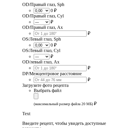
OD/Правый глаз, Sph
0 ₽
OD/Правый глаз, Cyl
₽
OD/Правый глаз, Ax
₽
OS/Левый глаз, Sph
0 ₽
OS/Левый глаз, Cyl
₽
OD/левый глаз, Ax
₽
DP/Межцентровое расстояние
₽
Загрузите фото рецепта
Выбрать файл
₽
(максимальный размер файла 20 МБ)
Text
Введите рецепт, чтобы увидеть доступные