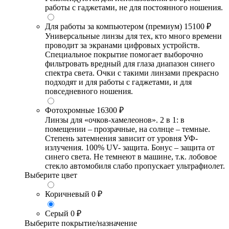
работы с гаджетами, не для постоянного ношения.
Для работы за компьютером (премиум)
15100 ₽
Универсальные линзы для тех, кто много времени
проводит за экранами цифровых устройств.
Специальное покрытие помогает выборочно
фильтровать вредный для глаза диапазон синего
спектра света. Очки с такими линзами прекрасно
подходят и для работы с гаджетами, и для
повседневного ношения.
Фотохромные
16300 ₽
Линзы для «очков-хамелеонов». 2 в 1: в
помещении – прозрачные, на солнце – темные.
Степень затемнения зависит от уровня УФ-
излучения. 100% UV- защита. Бонус – защита от
синего света. Не темнеют в машине, т.к. лобовое
стекло автомобиля слабо пропускает ультрафиолет.
Выберите цвет
Коричневый
0 ₽
Серый
0 ₽
Выберите покрытие/назначение