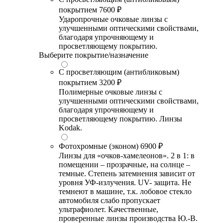
покрытием
7600 ₽
Ударопрочные очковые линзы с
улучшенными оптическими свойствами,
благодаря упрочняющему и
просветляющему покрытию.
Выберите покрытие/назначение
С просветляющим (антибликовым)
покрытием
3200 ₽
Полимерные очковые линзы с
улучшенными оптическими свойствами,
благодаря упрочняющему и
просветляющему покрытию. Линзы
Kodak.
Фотохромные (эконом)
6900 ₽
Линзы для «очков-хамелеонов». 2 в 1: в
помещении – прозрачные, на солнце –
темные. Степень затемнения зависит от
уровня УФ-излучения. UV- защита. Не
темнеют в машине, т.к. лобовое стекло
автомобиля слабо пропускает
ультрафиолет. Качественные,
проверенные линзы производства Ю.-В.