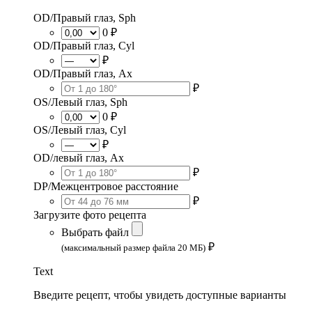
OD/Правый глаз, Sph
0 ₽
OD/Правый глаз, Cyl
₽
OD/Правый глаз, Ax
₽
OS/Левый глаз, Sph
0 ₽
OS/Левый глаз, Cyl
₽
OD/левый глаз, Ax
₽
DP/Межцентровое расстояние
₽
Загрузите фото рецепта
Выбрать файл
₽
(максимальный размер файла 20 МБ)
Text
Введите рецепт, чтобы увидеть доступные варианты