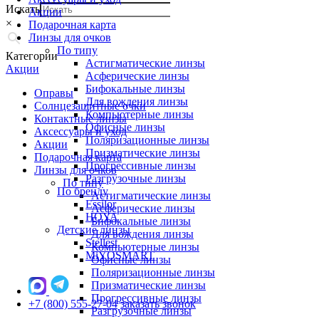
Искать
Акции
×
Подарочная карта
Линзы для очков
По типу
Категории
Астигматические линзы
Акции
Асферические линзы
Бифокальные линзы
Оправы
Для вождения линзы
Солнцезащитные очки
Компьютерные линзы
Контактные линзы
Офисные линзы
Аксессуары и уход
Поляризационные линзы
Акции
Призматические линзы
Подарочная карта
Прогрессивные линзы
Линзы для очков
Разгрузочные линзы
По типу
По бренду
Астигматические линзы
Essilor
Асферические линзы
HOYA
Бифокальные линзы
Детские линзы
Для вождения линзы
Stellest
Компьютерные линзы
MiYOSMART
Офисные линзы
Поляризационные линзы
Призматические линзы
Прогрессивные линзы
+7 (800) 555-27-04
заказать звонок
Разгрузочные линзы