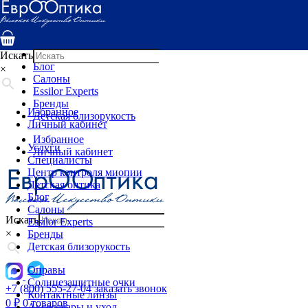
Услуги
Специалисты
Центр контроля миопии
Детская оптика
Искать
Блог
×
Салоны
Essilor Experts
Бренды
Избранное
Детская близорукость
Личный кабинет
Избранное
Услуги
Личный кабинет
Специалисты
Центр контроля миопии
Детская оптика
Блог
Салоны
Искать
Essilor Experts
×
Бренды
Детская близорукость
Оправы
Солнцезащитные очки
+7 (800) 555-27-04
заказать звонок
Контактные линзы
0
₽
0 товаров
Аксессуары и уход