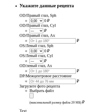
Укажите данные рецепта
OD/Правый глаз, Sph
0 ₽
OD/Правый глаз, Cyl
₽
OD/Правый глаз, Ax
₽
OS/Левый глаз, Sph
0 ₽
OS/Левый глаз, Cyl
₽
OD/левый глаз, Ax
₽
DP/Межцентровое расстояние
₽
Загрузите фото рецепта
Выбрать файл
₽
(максимальный размер файла 20 МБ)
Text