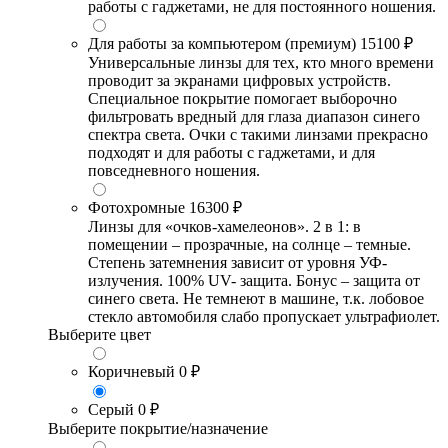
работы с гаджетами, не для постоянного ношения.
Для работы за компьютером (премиум)
15100 ₽
Универсальные линзы для тех, кто много времени
проводит за экранами цифровых устройств.
Специальное покрытие помогает выборочно
фильтровать вредный для глаза диапазон синего
спектра света. Очки с такими линзами прекрасно
подходят и для работы с гаджетами, и для
повседневного ношения.
Фотохромные
16300 ₽
Линзы для «очков-хамелеонов». 2 в 1: в
помещении – прозрачные, на солнце – темные.
Степень затемнения зависит от уровня УФ-
излучения. 100% UV- защита. Бонус – защита от
синего света. Не темнеют в машине, т.к. лобовое
стекло автомобиля слабо пропускает ультрафиолет.
Выберите цвет
Коричневый
0 ₽
Серый
0 ₽
Выберите покрытие/назначение