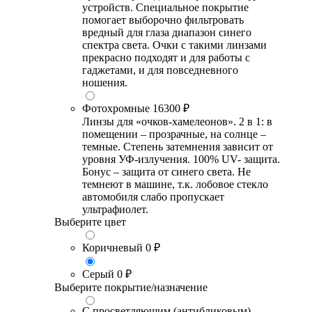
устройств. Специальное покрытие
помогает выборочно фильтровать
вредный для глаза диапазон синего
спектра света. Очки с такими линзами
прекрасно подходят и для работы с
гаджетами, и для повседневного
ношения.
Фотохромные
16300 ₽
Линзы для «очков-хамелеонов». 2 в 1: в
помещении – прозрачные, на солнце –
темные. Степень затемнения зависит от
уровня УФ-излучения. 100% UV- защита.
Бонус – защита от синего света. Не
темнеют в машине, т.к. лобовое стекло
автомобиля слабо пропускает
ультрафиолет.
Выберите цвет
Коричневый
0 ₽
Серый
0 ₽
Выберите покрытие/назначение
С просветляющим (антибликовым)