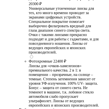
20300 ₽
Универсальные утонченные линзы для
тех, кто много времени проводит за
экранами цифровых устройств.
Специальное покрытие помогает
выборочно фильтровать вредный для
глаза диапазон синего спектра света.
Очки с такими линзами прекрасно
подходят и для работы с гаджетами, и для
повседневного ношения. Линзы от
ведущих европейских и японских
производителей.
Фотохромные
22400 ₽
Линзы для «очков-хамелеонов»
премиального качества. 2 в 1: в
помещении – прозрачные, на солнце –
темные. Степень затемнения зависит от
уровня УФ-излучения. 100% UV- защита.
Бонус – защита от синего света. Не
темнеют в машине, т.к. лобовое стекло
автомобиля слабо пропускает
ультрафиолет. Линзы от ведущих
европейских и японских производителей.