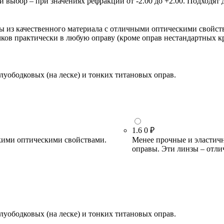
ыбор – при значениях рефракции от -2.00 до +2.00. Подходят д
зы из качественного материала с отличными оптическими свойст
очков практически в любую оправу (кроме оправ нестандартных 
луободковых (на леске) и тонких титановых оправ.
1.6
0 ₽
кими оптическими свойствами.
Менее прочные и эластичн
оправы. Эти линзы – отли
луободковых (на леске) и тонких титановых оправ.