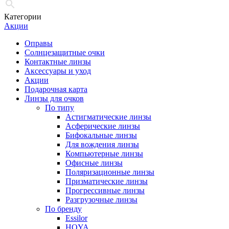
Категории
Акции
Оправы
Солнцезащитные очки
Контактные линзы
Аксессуары и уход
Акции
Подарочная карта
Линзы для очков
По типу
Астигматические линзы
Асферические линзы
Бифокальные линзы
Для вождения линзы
Компьютерные линзы
Офисные линзы
Поляризационные линзы
Призматические линзы
Прогрессивные линзы
Разгрузочные линзы
По бренду
Essilor
HOYA