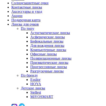
Солнцезащитные очки
Контактные линзы
Аксессуары и уход
Акции
Подарочная карта
Линзы для очков
По типу
Астигматические линзы
Асферические линзы
Бифокальные линзы
Для вождения линзы
Компьютерные линзы
Офисные линзы
Поляризационные линзы
Призматические линзы
Прогрессивные линзы
Разгрузочные линзы
По бренду
Essilor
HOYA
Детские линзы
Stellest
MiYOSMART