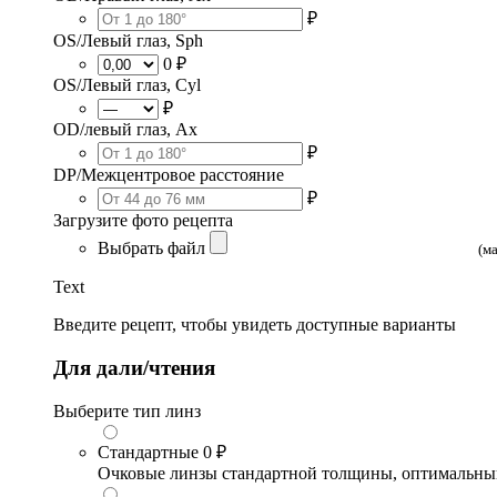
₽
OS/Левый глаз, Sph
0 ₽
OS/Левый глаз, Cyl
₽
OD/левый глаз, Ax
₽
DP/Межцентровое расстояние
₽
Загрузите фото рецепта
Выбрать файл
(м
Text
Введите рецепт, чтобы увидеть доступные варианты
Для дали/чтения
Выберите тип линз
Стандартные
0 ₽
Очковые линзы стандартной толщины, оптимальный в