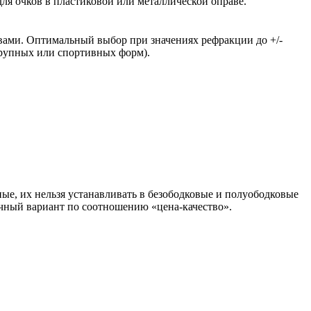
ля очков в пластиковой или металлической оправе.
вами. Оптимальный выбор при значениях рефракции до +/-
крупных или спортивных форм).
ые, их нельзя устанавливать в безободковые и полуободковые
чный вариант по соотношению «цена-качество».