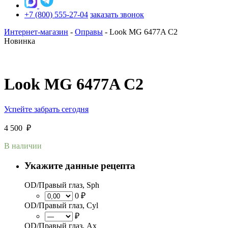
+7 (800) 555-27-04
заказать звонок
Интернет-магазин
-
Оправы
-
Look MG 6477A C2
Новинка
Look MG 6477A C2
Успейте забрать сегодня
4 500
₽
В наличии
Укажите данные рецепта
OD/Правый глаз, Sph
0 ₽
OD/Правый глаз, Cyl
₽
OD/Правый глаз, Ax