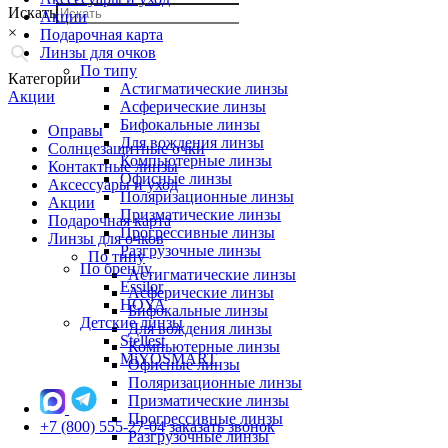
Искать
Акции
×
Подарочная карта
Линзы для очков
По типу
Категории
Астигматические линзы
Акции
Асферические линзы
Бифокальные линзы
Оправы
Для вождения линзы
Солнцезащитные очки
Компьютерные линзы
Контактные линзы
Офисные линзы
Аксессуары и уход
Поляризационные линзы
Акции
Призматические линзы
Подарочная карта
Прогрессивные линзы
Линзы для очков
Разгрузочные линзы
По типу
По бренду
Астигматические линзы
Essilor
Асферические линзы
HOYA
Бифокальные линзы
Детские линзы
Для вождения линзы
Stellest
Компьютерные линзы
MiYOSMART
Офисные линзы
Поляризационные линзы
Призматические линзы
Прогрессивные линзы
+7 (800) 555-27-04
заказать звонок
Разгрузочные линзы