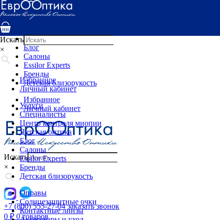
Услуги
Специалисты
Центр контроля миопии
Детская оптика
Искать
Блог
×
Салоны
Essilor Experts
Бренды
Избранное
Детская близорукость
Личный кабинет
Избранное
Услуги
Личный кабинет
Специалисты
Центр контроля миопии
Детская оптика
Блог
Салоны
Искать
Essilor Experts
×
Бренды
Детская близорукость
Оправы
Солнцезащитные очки
+7 (800) 555-27-04
заказать звонок
Контактные линзы
0
₽
0 товаров
Аксессуары и уход