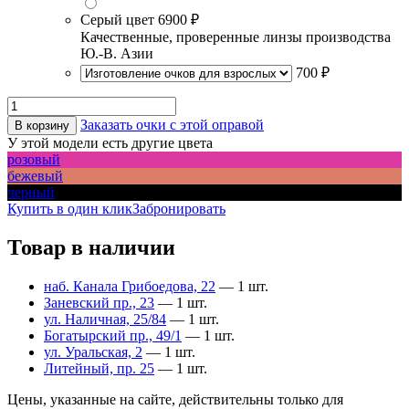
Серый цвет
6900 ₽
Качественные, проверенные линзы производства
Ю.-В. Азии
700 ₽
Заказать очки с этой оправой
В корзину
У этой модели есть другие цвета
розовый
бежевый
черный
Купить в один клик
Забронировать
Товар в наличии
наб. Канала Грибоедова, 22
— 1 шт.
Заневский пр., 23
— 1 шт.
ул. Наличная, 25/84
— 1 шт.
Богатырский пр., 49/1
— 1 шт.
ул. Уральская, 2
— 1 шт.
Литейный, пр. 25
— 1 шт.
Цены, указанные на сайте, действительны только для