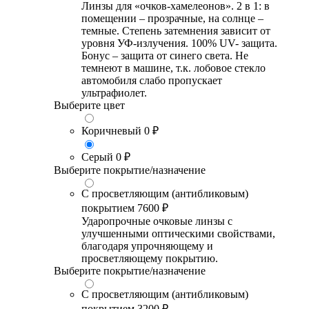
Линзы для «очков-хамелеонов». 2 в 1: в
помещении – прозрачные, на солнце –
темные. Степень затемнения зависит от
уровня УФ-излучения. 100% UV- защита.
Бонус – защита от синего света. Не
темнеют в машине, т.к. лобовое стекло
автомобиля слабо пропускает
ультрафиолет.
Выберите цвет
Коричневый
0 ₽
Серый
0 ₽
Выберите покрытие/назначение
С просветляющим (антибликовым)
покрытием
7600 ₽
Ударопрочные очковые линзы с
улучшенными оптическими свойствами,
благодаря упрочняющему и
просветляющему покрытию.
Выберите покрытие/назначение
С просветляющим (антибликовым)
покрытием
3200 ₽