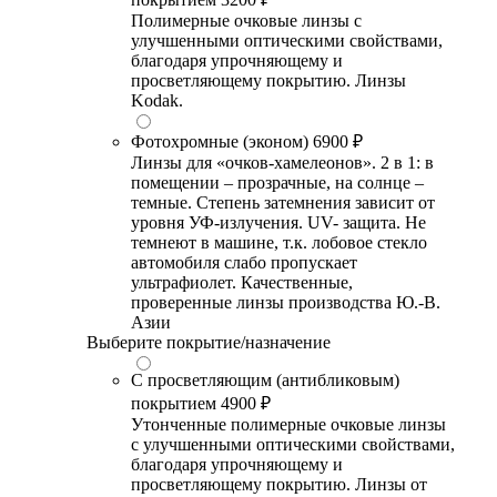
Полимерные очковые линзы с
улучшенными оптическими свойствами,
благодаря упрочняющему и
просветляющему покрытию. Линзы
Kodak.
Фотохромные (эконом)
6900 ₽
Линзы для «очков-хамелеонов». 2 в 1: в
помещении – прозрачные, на солнце –
темные. Степень затемнения зависит от
уровня УФ-излучения. UV- защита. Не
темнеют в машине, т.к. лобовое стекло
автомобиля слабо пропускает
ультрафиолет. Качественные,
проверенные линзы производства Ю.-В.
Азии
Выберите покрытие/назначение
С просветляющим (антибликовым)
покрытием
4900 ₽
Утонченные полимерные очковые линзы
с улучшенными оптическими свойствами,
благодаря упрочняющему и
просветляющему покрытию. Линзы от