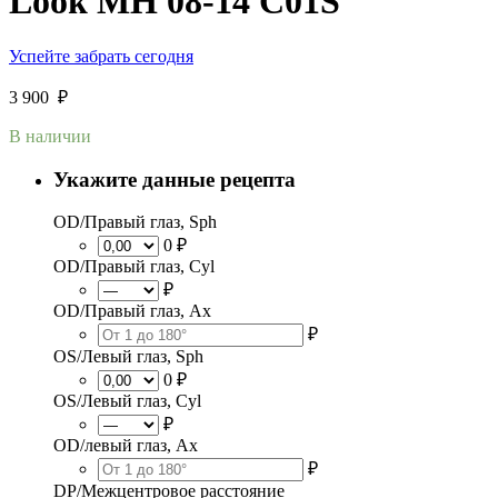
Look MH 08-14 C01S
Успейте забрать сегодня
3 900
₽
В наличии
Укажите данные рецепта
OD/Правый глаз, Sph
0 ₽
OD/Правый глаз, Cyl
₽
OD/Правый глаз, Ax
₽
OS/Левый глаз, Sph
0 ₽
OS/Левый глаз, Cyl
₽
OD/левый глаз, Ax
₽
DP/Межцентровое расстояние