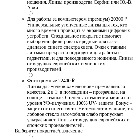
ношения. Линзы производства Сербии или Ю.-В.
Азии
Для работы за компьютером (премиум)
20300 ₽
Универсальные утонченные линзы для тех, кто
много времени проводит за экранами цифровых
устройств. Специальное покрытие помогает
выборочно фильтровать вредный для глаза
диапазон синего спектра света. Очки с такими
линзами прекрасно подходят и для работы с
гаджетами, и для повседневного ношения. Линзы
от ведущих европейских и японских
производителей.
Фотохромные
22400 ₽
Линзы для «очков-хамелеонов» премиального
качества. 2 в 1: в помещении – прозрачные, на
солнце – темные. Степень затемнения зависит от
уровня УФ-излучения. 100% UV- защита. Бонус –
защита от синего света. Не темнеют в машине, т.к.
лобовое стекло автомобиля слабо пропускает
ультрафиолет. Линзы от ведущих европейских и
японских производителей.
Выберите покрытие/назначение