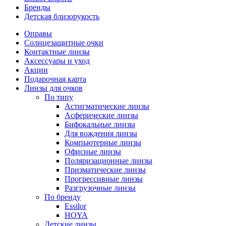
Бренды
Детская близорукость
Оправы
Солнцезащитные очки
Контактные линзы
Аксессуары и уход
Акции
Подарочная карта
Линзы для очков
По типу
Астигматические линзы
Асферические линзы
Бифокальные линзы
Для вождения линзы
Компьютерные линзы
Офисные линзы
Поляризационные линзы
Призматические линзы
Прогрессивные линзы
Разгрузочные линзы
По бренду
Essilor
HOYA
Детские линзы