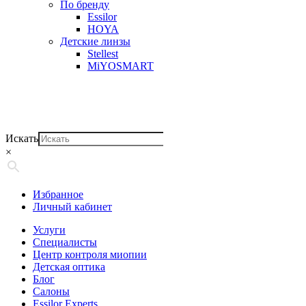
По бренду
Essilor
HOYA
Детские линзы
Stellest
MiYOSMART
Искать
×
Избранное
Личный кабинет
Услуги
Специалисты
Центр контроля миопии
Детская оптика
Блог
Салоны
Essilor Experts