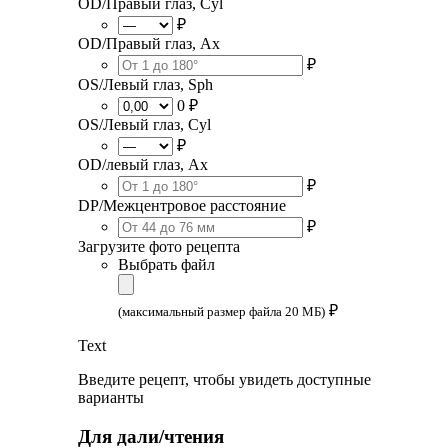
OD/Правый глаз, Cyl
₽
OD/Правый глаз, Ax
₽
OS/Левый глаз, Sph
0 ₽
OS/Левый глаз, Cyl
₽
OD/левый глаз, Ax
₽
DP/Межцентровое расстояние
₽
Загрузите фото рецепта
Выбрать файл
₽
(максимальный размер файла 20 МБ)
Text
Введите рецепт, чтобы увидеть доступные
варианты
Для дали/чтения