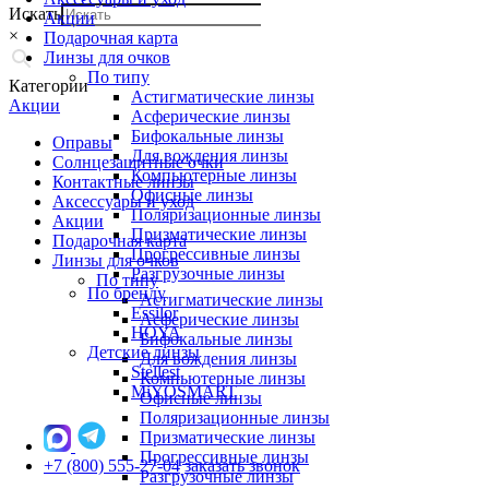
Искать
Акции
×
Подарочная карта
Линзы для очков
По типу
Категории
Астигматические линзы
Акции
Асферические линзы
Бифокальные линзы
Оправы
Для вождения линзы
Солнцезащитные очки
Компьютерные линзы
Контактные линзы
Офисные линзы
Аксессуары и уход
Поляризационные линзы
Акции
Призматические линзы
Подарочная карта
Прогрессивные линзы
Линзы для очков
Разгрузочные линзы
По типу
По бренду
Астигматические линзы
Essilor
Асферические линзы
HOYA
Бифокальные линзы
Детские линзы
Для вождения линзы
Stellest
Компьютерные линзы
MiYOSMART
Офисные линзы
Поляризационные линзы
Призматические линзы
Прогрессивные линзы
+7 (800) 555-27-04
заказать звонок
Разгрузочные линзы