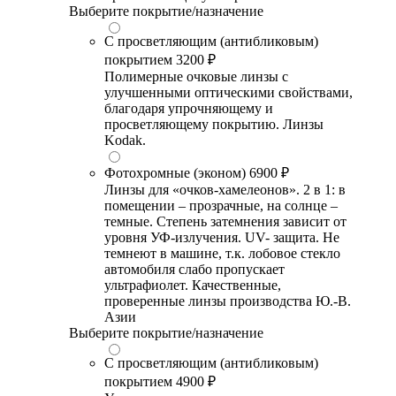
Выберите покрытие/назначение
С просветляющим (антибликовым)
покрытием
3200 ₽
Полимерные очковые линзы с
улучшенными оптическими свойствами,
благодаря упрочняющему и
просветляющему покрытию. Линзы
Kodak.
Фотохромные (эконом)
6900 ₽
Линзы для «очков-хамелеонов». 2 в 1: в
помещении – прозрачные, на солнце –
темные. Степень затемнения зависит от
уровня УФ-излучения. UV- защита. Не
темнеют в машине, т.к. лобовое стекло
автомобиля слабо пропускает
ультрафиолет. Качественные,
проверенные линзы производства Ю.-В.
Азии
Выберите покрытие/назначение
С просветляющим (антибликовым)
покрытием
4900 ₽