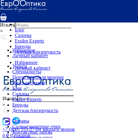
Услуги
Специалисты
Центр контроля миопии
Детская оптика
Искать
Блог
×
Салоны
Essilor Experts
Бренды
Избранное
Детская близорукость
Личный кабинет
Избранное
Услуги
Личный кабинет
Специалисты
Центр контроля миопии
Детская оптика
Блог
Салоны
Искать
Essilor Experts
×
Бренды
Детская близорукость
Оправы
Солнцезащитные очки
+7 (800) 555-27-04
заказать звонок
Контактные линзы
0
₽
0 товаров
Аксессуары и уход