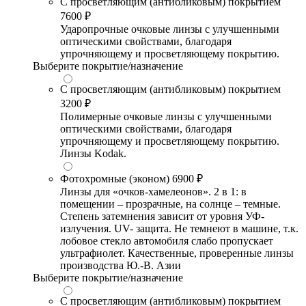
С просветляющим (антибликовым) покрытием
7600 ₽
Ударопрочные очковые линзы с улучшенными
оптическими свойствами, благодаря
упрочняющему и просветляющему покрытию.
Выберите покрытие/назначение
С просветляющим (антибликовым) покрытием
3200 ₽
Полимерные очковые линзы с улучшенными
оптическими свойствами, благодаря
упрочняющему и просветляющему покрытию.
Линзы Kodak.
Фотохромные (эконом)
6900 ₽
Линзы для «очков-хамелеонов». 2 в 1: в
помещении – прозрачные, на солнце – темные.
Степень затемнения зависит от уровня УФ-
излучения. UV- защита. Не темнеют в машине, т.к.
лобовое стекло автомобиля слабо пропускает
ультрафиолет. Качественные, проверенные линзы
производства Ю.-В. Азии
Выберите покрытие/назначение
С просветляющим (антибликовым) покрытием