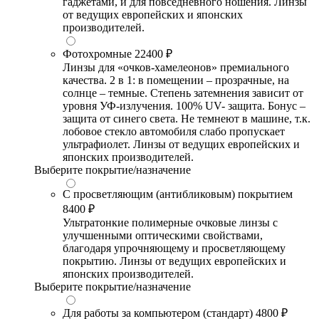
гаджетами, и для повседневного ношения. Линзы
от ведущих европейских и японских
производителей.
Фотохромные
22400 ₽
Линзы для «очков-хамелеонов» премиального
качества. 2 в 1: в помещении – прозрачные, на
солнце – темные. Степень затемнения зависит от
уровня УФ-излучения. 100% UV- защита. Бонус –
защита от синего света. Не темнеют в машине, т.к.
лобовое стекло автомобиля слабо пропускает
ультрафиолет. Линзы от ведущих европейских и
японских производителей.
Выберите покрытие/назначение
С просветляющим (антибликовым) покрытием
8400 ₽
Ультратонкие полимерные очковые линзы с
улучшенными оптическими свойствами,
благодаря упрочняющему и просветляющему
покрытию. Линзы от ведущих европейских и
японских производителей.
Выберите покрытие/назначение
Для работы за компьютером (стандарт)
4800 ₽