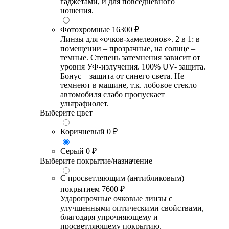
гаджетами, и для повседневного
ношения.
Фотохромные
16300 ₽
Линзы для «очков-хамелеонов». 2 в 1: в
помещении – прозрачные, на солнце –
темные. Степень затемнения зависит от
уровня УФ-излучения. 100% UV- защита.
Бонус – защита от синего света. Не
темнеют в машине, т.к. лобовое стекло
автомобиля слабо пропускает
ультрафиолет.
Выберите цвет
Коричневый
0 ₽
Серый
0 ₽
Выберите покрытие/назначение
С просветляющим (антибликовым)
покрытием
7600 ₽
Ударопрочные очковые линзы с
улучшенными оптическими свойствами,
благодаря упрочняющему и
просветляющему покрытию.