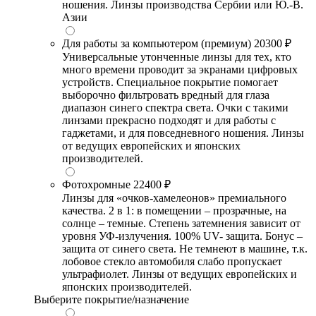
ношения. Линзы производства Сербии или Ю.-В.
Азии
Для работы за компьютером (премиум)
20300 ₽
Универсальные утонченные линзы для тех, кто
много времени проводит за экранами цифровых
устройств. Специальное покрытие помогает
выборочно фильтровать вредный для глаза
диапазон синего спектра света. Очки с такими
линзами прекрасно подходят и для работы с
гаджетами, и для повседневного ношения. Линзы
от ведущих европейских и японских
производителей.
Фотохромные
22400 ₽
Линзы для «очков-хамелеонов» премиального
качества. 2 в 1: в помещении – прозрачные, на
солнце – темные. Степень затемнения зависит от
уровня УФ-излучения. 100% UV- защита. Бонус –
защита от синего света. Не темнеют в машине, т.к.
лобовое стекло автомобиля слабо пропускает
ультрафиолет. Линзы от ведущих европейских и
японских производителей.
Выберите покрытие/назначение