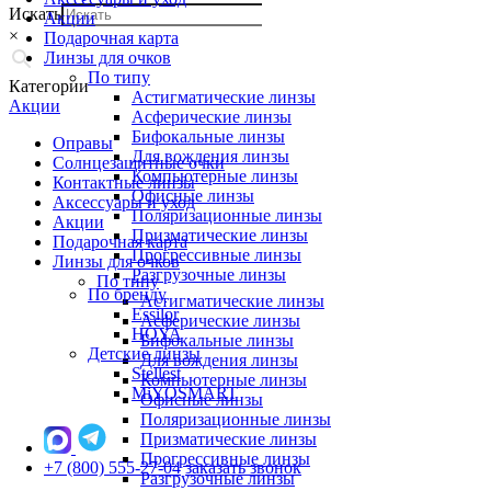
Искать
Акции
×
Подарочная карта
Линзы для очков
По типу
Категории
Астигматические линзы
Акции
Асферические линзы
Бифокальные линзы
Оправы
Для вождения линзы
Солнцезащитные очки
Компьютерные линзы
Контактные линзы
Офисные линзы
Аксессуары и уход
Поляризационные линзы
Акции
Призматические линзы
Подарочная карта
Прогрессивные линзы
Линзы для очков
Разгрузочные линзы
По типу
По бренду
Астигматические линзы
Essilor
Асферические линзы
HOYA
Бифокальные линзы
Детские линзы
Для вождения линзы
Stellest
Компьютерные линзы
MiYOSMART
Офисные линзы
Поляризационные линзы
Призматические линзы
Прогрессивные линзы
+7 (800) 555-27-04
заказать звонок
Разгрузочные линзы