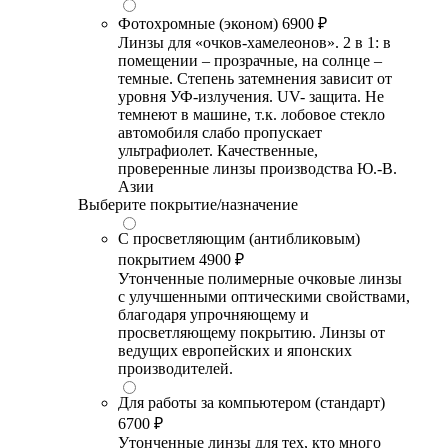
Фотохромные (эконом)
6900 ₽
Линзы для «очков-хамелеонов». 2 в 1: в
помещении – прозрачные, на солнце –
темные. Степень затемнения зависит от
уровня УФ-излучения. UV- защита. Не
темнеют в машине, т.к. лобовое стекло
автомобиля слабо пропускает
ультрафиолет. Качественные,
проверенные линзы производства Ю.-В.
Азии
Выберите покрытие/назначение
С просветляющим (антибликовым)
покрытием
4900 ₽
Утонченные полимерные очковые линзы
с улучшенными оптическими свойствами,
благодаря упрочняющему и
просветляющему покрытию. Линзы от
ведущих европейских и японских
производителей.
Для работы за компьютером (стандарт)
6700 ₽
Утонченные линзы для тех, кто много