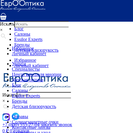
Услуги
Специалисты
Центр контроля миопии
Детская оптика
Искать
Блог
×
Салоны
Essilor Experts
Бренды
Избранное
Детская близорукость
Личный кабинет
Избранное
Услуги
Личный кабинет
Специалисты
Центр контроля миопии
Детская оптика
Блог
Салоны
Искать
Essilor Experts
×
Бренды
Детская близорукость
Оправы
Солнцезащитные очки
+7 (800) 555-27-04
заказать звонок
Контактные линзы
0
₽
0 товаров
Аксессуары и уход