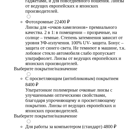
гаджетами, и для повседневного ношения. Линзы
от ведущих европейских и японских
производителей.
Фотохромные
22400 ₽
Линзы для «очков-хамелеонов» премиального
качества. 2 в 1: в помещении – прозрачные, на
солнце – темные. Степень затемнения зависит от
уровня УФ-излучения. 100% UV- защита. Бонус –
защита от синего света. Не темнеют в машине, т.к.
лобовое стекло автомобиля слабо пропускает
ультрафиолет. Линзы от ведущих европейских и
японских производителей.
Выберите покрытие/назначение
С просветляющим (антибликовым) покрытием
8400 ₽
Ультратонкие полимерные очковые линзы с
улучшенными оптическими свойствами,
благодаря упрочняющему и просветляющему
покрытию. Линзы от ведущих европейских и
японских производителей.
Выберите покрытие/назначение
Для работы за компьютером (стандарт)
4800 ₽