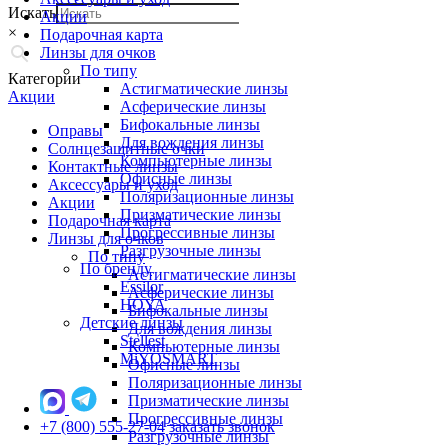
Искать
Акции
×
Подарочная карта
Линзы для очков
По типу
Категории
Астигматические линзы
Акции
Асферические линзы
Бифокальные линзы
Оправы
Для вождения линзы
Солнцезащитные очки
Компьютерные линзы
Контактные линзы
Офисные линзы
Аксессуары и уход
Поляризационные линзы
Акции
Призматические линзы
Подарочная карта
Прогрессивные линзы
Линзы для очков
Разгрузочные линзы
По типу
По бренду
Астигматические линзы
Essilor
Асферические линзы
HOYA
Бифокальные линзы
Детские линзы
Для вождения линзы
Stellest
Компьютерные линзы
MiYOSMART
Офисные линзы
Поляризационные линзы
Призматические линзы
Прогрессивные линзы
+7 (800) 555-27-04
заказать звонок
Разгрузочные линзы