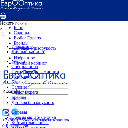
Услуги
Специалисты
Центр контроля миопии
Детская оптика
Искать
Блог
×
Салоны
Essilor Experts
Бренды
Избранное
Детская близорукость
Личный кабинет
Избранное
Услуги
Личный кабинет
Специалисты
Центр контроля миопии
Детская оптика
Блог
Салоны
Искать
Essilor Experts
×
Бренды
Детская близорукость
Оправы
Солнцезащитные очки
+7 (800) 555-27-04
заказать звонок
Контактные линзы
0
₽
0 товаров
Аксессуары и уход