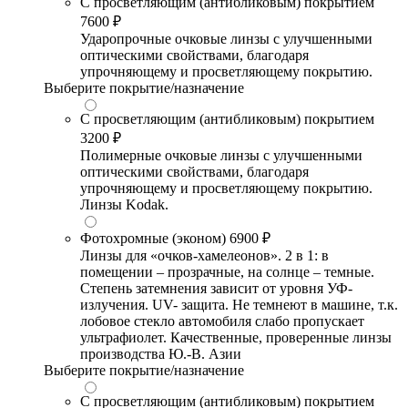
С просветляющим (антибликовым) покрытием
7600 ₽
Ударопрочные очковые линзы с улучшенными
оптическими свойствами, благодаря
упрочняющему и просветляющему покрытию.
Выберите покрытие/назначение
С просветляющим (антибликовым) покрытием
3200 ₽
Полимерные очковые линзы с улучшенными
оптическими свойствами, благодаря
упрочняющему и просветляющему покрытию.
Линзы Kodak.
Фотохромные (эконом)
6900 ₽
Линзы для «очков-хамелеонов». 2 в 1: в
помещении – прозрачные, на солнце – темные.
Степень затемнения зависит от уровня УФ-
излучения. UV- защита. Не темнеют в машине, т.к.
лобовое стекло автомобиля слабо пропускает
ультрафиолет. Качественные, проверенные линзы
производства Ю.-В. Азии
Выберите покрытие/назначение
С просветляющим (антибликовым) покрытием