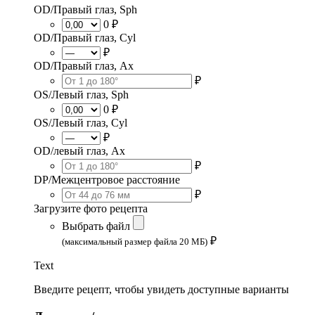
OD/Правый глаз, Sph
0 ₽
OD/Правый глаз, Cyl
₽
OD/Правый глаз, Ax
₽
OS/Левый глаз, Sph
0 ₽
OS/Левый глаз, Cyl
₽
OD/левый глаз, Ax
₽
DP/Межцентровое расстояние
₽
Загрузите фото рецепта
Выбрать файл
₽
(максимальный размер файла 20 МБ)
Text
Введите рецепт, чтобы увидеть доступные варианты