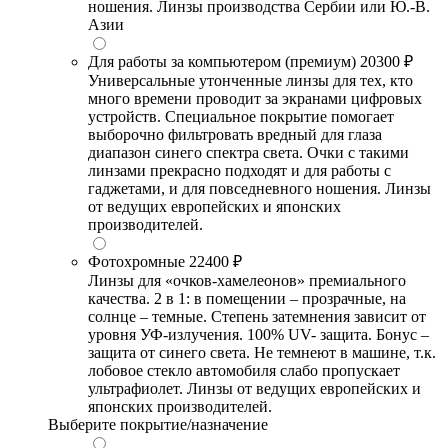
ношения. Линзы производства Сербии или Ю.-В.
Азии
Для работы за компьютером (премиум)
20300 ₽
Универсальные утонченные линзы для тех, кто
много времени проводит за экранами цифровых
устройств. Специальное покрытие помогает
выборочно фильтровать вредный для глаза
диапазон синего спектра света. Очки с такими
линзами прекрасно подходят и для работы с
гаджетами, и для повседневного ношения. Линзы
от ведущих европейских и японских
производителей.
Фотохромные
22400 ₽
Линзы для «очков-хамелеонов» премиального
качества. 2 в 1: в помещении – прозрачные, на
солнце – темные. Степень затемнения зависит от
уровня УФ-излучения. 100% UV- защита. Бонус –
защита от синего света. Не темнеют в машине, т.к.
лобовое стекло автомобиля слабо пропускает
ультрафиолет. Линзы от ведущих европейских и
японских производителей.
Выберите покрытие/назначение