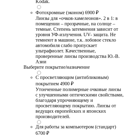
Kodak.
Фотохромные (эконом)
6900 ₽
Линзы для «очков-хамелеонов». 2 в 1: в
помещении – прозрачные, на солнце –
темные. Степень затемнения зависит от
уровня УФ-излучения. UV- защита. Не
темнеют в машине, т.к. лобовое стекло
автомобиля слабо пропускает
ультрафиолет. Качественные,
проверенные линзы производства Ю.-В.
Азии
Выберите покрытие/назначение
С просветляющим (антибликовым)
покрытием
4900 ₽
Утонченные полимерные очковые линзы
с улучшенными оптическими свойствами,
благодаря упрочняющему и
просветляющему покрытию. Линзы от
ведущих европейских и японских
производителей.
Для работы за компьютером (стандарт)
6700 ₽