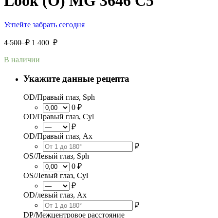
Look (O) MG 3646 C5
Успейте забрать сегодня
4 500
₽
1 400
₽
В наличии
Укажите данные рецепта
OD/Правый глаз, Sph
0 ₽
OD/Правый глаз, Cyl
₽
OD/Правый глаз, Ax
₽
OS/Левый глаз, Sph
0 ₽
OS/Левый глаз, Cyl
₽
OD/левый глаз, Ax
₽
DP/Межцентровое расстояние