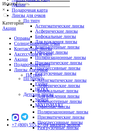
Искать
Акции
×
Подарочная карта
Линзы для очков
По типу
Категории
Астигматические линзы
Акции
Асферические линзы
Бифокальные линзы
Оправы
Для вождения линзы
Солнцезащитные очки
Компьютерные линзы
Контактные линзы
Офисные линзы
Аксессуары и уход
Поляризационные линзы
Акции
Призматические линзы
Подарочная карта
Прогрессивные линзы
Линзы для очков
Разгрузочные линзы
По типу
По бренду
Астигматические линзы
Essilor
Асферические линзы
HOYA
Бифокальные линзы
Детские линзы
Для вождения линзы
Stellest
Компьютерные линзы
MiYOSMART
Офисные линзы
Поляризационные линзы
Призматические линзы
Прогрессивные линзы
+7 (800) 555-27-04
заказать звонок
Разгрузочные линзы