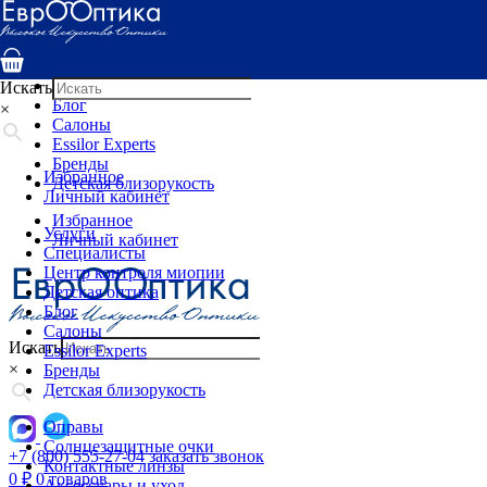
Услуги
Специалисты
Центр контроля миопии
Детская оптика
Искать
Блог
×
Салоны
Essilor Experts
Бренды
Избранное
Детская близорукость
Личный кабинет
Избранное
Услуги
Личный кабинет
Специалисты
Центр контроля миопии
Детская оптика
Блог
Салоны
Искать
Essilor Experts
×
Бренды
Детская близорукость
Оправы
Солнцезащитные очки
+7 (800) 555-27-04
заказать звонок
Контактные линзы
0
₽
0 товаров
Аксессуары и уход