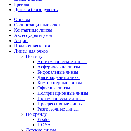
Бренды
Детская близорукость
Оправы
Солнцезащитные очки
Контактные линзы
Аксессуары и уход
Акции
Подарочная карта
Линзы для очков
По типу
Астигматические линзы
Асферические линзы
Бифокальные линзы
Для вождения линзы
Компьютерные линзы
Офисные линзы
Поляризационные линзы
Призматические линзы
Прогрессивные линзы
Разгрузочные линзы
По бренду
Essilor
HOYA
Детские линзы