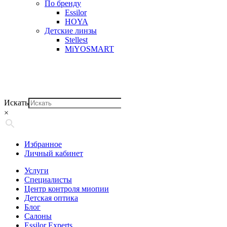
По бренду
Essilor
HOYA
Детские линзы
Stellest
MiYOSMART
Искать
×
Избранное
Личный кабинет
Услуги
Специалисты
Центр контроля миопии
Детская оптика
Блог
Салоны
Essilor Experts