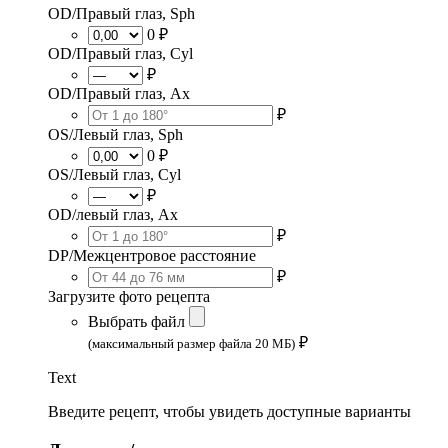
OD/Правый глаз, Sph
0 ₽
OD/Правый глаз, Cyl
₽
OD/Правый глаз, Ax
₽
OS/Левый глаз, Sph
0 ₽
OS/Левый глаз, Cyl
₽
OD/левый глаз, Ax
₽
DP/Межцентровое расстояние
₽
Загрузите фото рецепта
Выбрать файл
₽
(максимальный размер файла 20 МБ)
Text
Введите рецепт, чтобы увидеть доступные варианты