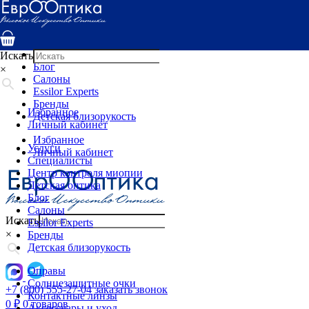
Услуги
Специалисты
Центр контроля миопии
Детская оптика
Искать
Блог
×
Салоны
Essilor Experts
Бренды
Избранное
Детская близорукость
Личный кабинет
Избранное
Услуги
Личный кабинет
Специалисты
Центр контроля миопии
Детская оптика
Блог
Салоны
Искать
Essilor Experts
×
Бренды
Детская близорукость
Оправы
Солнцезащитные очки
+7 (800) 555-27-04
заказать звонок
Контактные линзы
0
₽
0 товаров
Аксессуары и уход