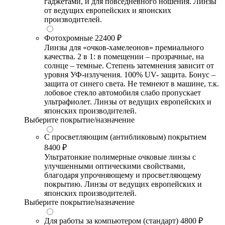
гаджетами, и для повседневного ношения. Линзы
от ведущих европейских и японских
производителей.
Фотохромные
22400 ₽
Линзы для «очков-хамелеонов» премиального
качества. 2 в 1: в помещении – прозрачные, на
солнце – темные. Степень затемнения зависит от
уровня УФ-излучения. 100% UV- защита. Бонус –
защита от синего света. Не темнеют в машине, т.к.
лобовое стекло автомобиля слабо пропускает
ультрафиолет. Линзы от ведущих европейских и
японских производителей.
Выберите покрытие/назначение
С просветляющим (антибликовым) покрытием
8400 ₽
Ультратонкие полимерные очковые линзы с
улучшенными оптическими свойствами,
благодаря упрочняющему и просветляющему
покрытию. Линзы от ведущих европейских и
японских производителей.
Выберите покрытие/назначение
Для работы за компьютером (стандарт)
4800 ₽