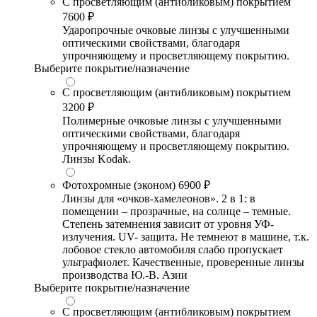
С просветляющим (антибликовым) покрытием
7600 ₽
Ударопрочные очковые линзы с улучшенными
оптическими свойствами, благодаря
упрочняющему и просветляющему покрытию.
Выберите покрытие/назначение
С просветляющим (антибликовым) покрытием
3200 ₽
Полимерные очковые линзы с улучшенными
оптическими свойствами, благодаря
упрочняющему и просветляющему покрытию.
Линзы Kodak.
Фотохромные (эконом)
6900 ₽
Линзы для «очков-хамелеонов». 2 в 1: в
помещении – прозрачные, на солнце – темные.
Степень затемнения зависит от уровня УФ-
излучения. UV- защита. Не темнеют в машине, т.к.
лобовое стекло автомобиля слабо пропускает
ультрафиолет. Качественные, проверенные линзы
производства Ю.-В. Азии
Выберите покрытие/назначение
С просветляющим (антибликовым) покрытием