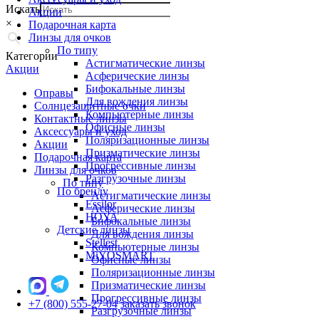
Искать
Акции
×
Подарочная карта
Линзы для очков
По типу
Категории
Астигматические линзы
Акции
Асферические линзы
Бифокальные линзы
Оправы
Для вождения линзы
Солнцезащитные очки
Компьютерные линзы
Контактные линзы
Офисные линзы
Аксессуары и уход
Поляризационные линзы
Акции
Призматические линзы
Подарочная карта
Прогрессивные линзы
Линзы для очков
Разгрузочные линзы
По типу
По бренду
Астигматические линзы
Essilor
Асферические линзы
HOYA
Бифокальные линзы
Детские линзы
Для вождения линзы
Stellest
Компьютерные линзы
MiYOSMART
Офисные линзы
Поляризационные линзы
Призматические линзы
Прогрессивные линзы
+7 (800) 555-27-04
заказать звонок
Разгрузочные линзы