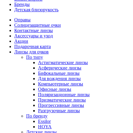
Бренды
Детская близорукость
Оправы
Солнцезащитные очки
Контактные линзы
Аксессуары и уход
Акции
Подарочная карта
Линзы для очков
По типу
Астигматические линзы
Асферические линзы
Бифокальные линзы
Для вождения линзы
Компьютерные линзы
Офисные линзы
Поляризационные линзы
Призматические линзы
Прогрессивные линзы
Разгрузочные линзы
По бренду
Essilor
HOYA
Детские линзы