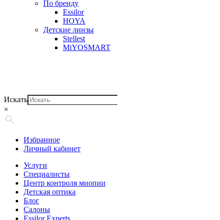
По бренду
Essilor
HOYA
Детские линзы
Stellest
MiYOSMART
Искать
×
Избранное
Личный кабинет
Услуги
Специалисты
Центр контроля миопии
Детская оптика
Блог
Салоны
Essilor Experts