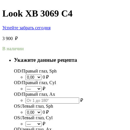
Look XB 3069 C4
Успейте забрать сегодня
3 900
₽
В наличии
Укажите данные рецепта
OD/Правый глаз, Sph
0 ₽
OD/Правый глаз, Cyl
₽
OD/Правый глаз, Ax
₽
OS/Левый глаз, Sph
0 ₽
OS/Левый глаз, Cyl
₽
OD/левый глаз, Ax