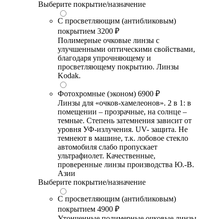
Выберите покрытие/назначение
С просветляющим (антибликовым)
покрытием
3200 ₽
Полимерные очковые линзы с
улучшенными оптическими свойствами,
благодаря упрочняющему и
просветляющему покрытию. Линзы
Kodak.
Фотохромные (эконом)
6900 ₽
Линзы для «очков-хамелеонов». 2 в 1: в
помещении – прозрачные, на солнце –
темные. Степень затемнения зависит от
уровня УФ-излучения. UV- защита. Не
темнеют в машине, т.к. лобовое стекло
автомобиля слабо пропускает
ультрафиолет. Качественные,
проверенные линзы производства Ю.-В.
Азии
Выберите покрытие/назначение
С просветляющим (антибликовым)
покрытием
4900 ₽
Утонченные полимерные очковые линзы