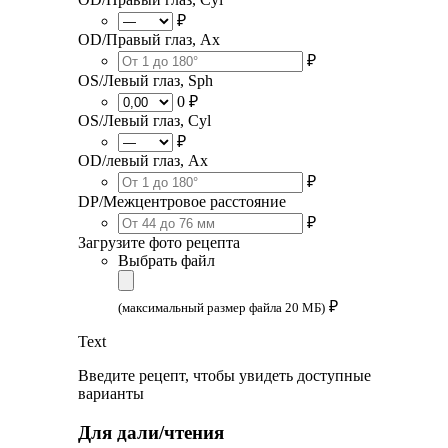
₽
OD/Правый глаз, Ax
₽
OS/Левый глаз, Sph
0 ₽
OS/Левый глаз, Cyl
₽
OD/левый глаз, Ax
₽
DP/Межцентровое расстояние
₽
Загрузите фото рецепта
Выбрать файл
₽
(максимальный размер файла 20 МБ)
Text
Введите рецепт, чтобы увидеть доступные
варианты
Для дали/чтения