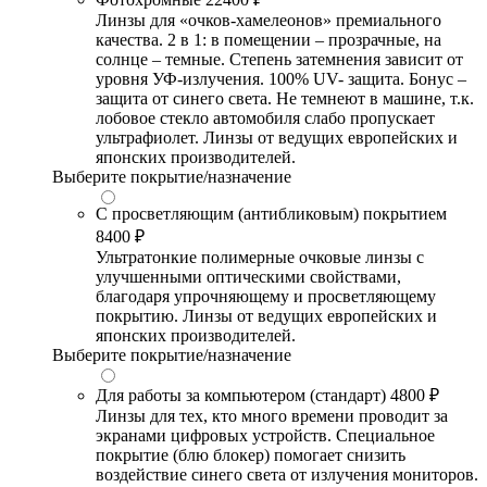
Линзы для «очков-хамелеонов» премиального
качества. 2 в 1: в помещении – прозрачные, на
солнце – темные. Степень затемнения зависит от
уровня УФ-излучения. 100% UV- защита. Бонус –
защита от синего света. Не темнеют в машине, т.к.
лобовое стекло автомобиля слабо пропускает
ультрафиолет. Линзы от ведущих европейских и
японских производителей.
Выберите покрытие/назначение
С просветляющим (антибликовым) покрытием
8400 ₽
Ультратонкие полимерные очковые линзы с
улучшенными оптическими свойствами,
благодаря упрочняющему и просветляющему
покрытию. Линзы от ведущих европейских и
японских производителей.
Выберите покрытие/назначение
Для работы за компьютером (стандарт)
4800 ₽
Линзы для тех, кто много времени проводит за
экранами цифровых устройств. Специальное
покрытие (блю блокер) помогает снизить
воздействие синего света от излучения мониторов.