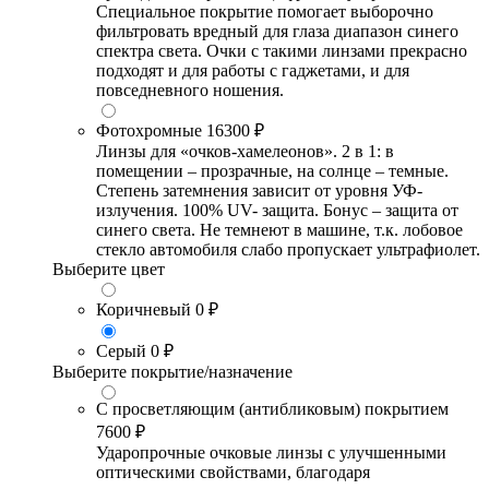
Специальное покрытие помогает выборочно
фильтровать вредный для глаза диапазон синего
спектра света. Очки с такими линзами прекрасно
подходят и для работы с гаджетами, и для
повседневного ношения.
Фотохромные
16300 ₽
Линзы для «очков-хамелеонов». 2 в 1: в
помещении – прозрачные, на солнце – темные.
Степень затемнения зависит от уровня УФ-
излучения. 100% UV- защита. Бонус – защита от
синего света. Не темнеют в машине, т.к. лобовое
стекло автомобиля слабо пропускает ультрафиолет.
Выберите цвет
Коричневый
0 ₽
Серый
0 ₽
Выберите покрытие/назначение
С просветляющим (антибликовым) покрытием
7600 ₽
Ударопрочные очковые линзы с улучшенными
оптическими свойствами, благодаря