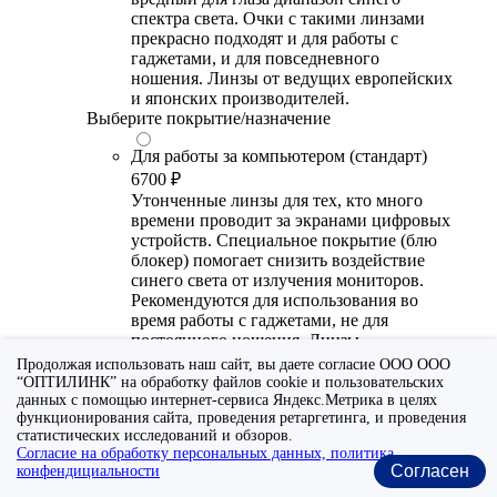
спектра света. Очки с такими линзами
прекрасно подходят и для работы с
гаджетами, и для повседневного
ношения. Линзы от ведущих европейских
и японских производителей.
Выберите покрытие/назначение
Для работы за компьютером (стандарт)
6700 ₽
Утонченные линзы для тех, кто много
времени проводит за экранами цифровых
устройств. Специальное покрытие (блю
блокер) помогает снизить воздействие
синего света от излучения мониторов.
Рекомендуются для использования во
время работы с гаджетами, не для
постоянного ношения. Линзы
производства Сербии или Ю.-В. Азии.
Продолжая использовать наш сайт, вы даете согласие ООО ООО
“ОПТИЛИНК” на обработку файлов cookie и пользовательских
Для работы за компьютером (премиум)
данных с помощью интернет-сервиса Яндекс.Метрика в целях
функционирования сайта, проведения ретаргетинга, и проведения
20300 ₽
статистических исследований и обзоров.
Универсальные утонченные линзы для
Согласие на обработку персональных данных, политика
тех, кто много времени проводит за
Согласен
конфендициальности
экранами цифровых устройств.