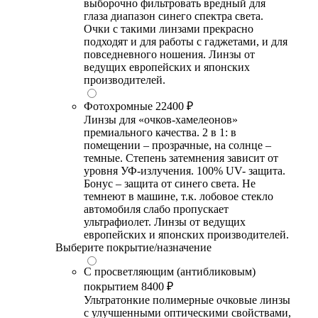
выборочно фильтровать вредный для
глаза диапазон синего спектра света.
Очки с такими линзами прекрасно
подходят и для работы с гаджетами, и для
повседневного ношения. Линзы от
ведущих европейских и японских
производителей.
Фотохромные
22400 ₽
Линзы для «очков-хамелеонов»
премиального качества. 2 в 1: в
помещении – прозрачные, на солнце –
темные. Степень затемнения зависит от
уровня УФ-излучения. 100% UV- защита.
Бонус – защита от синего света. Не
темнеют в машине, т.к. лобовое стекло
автомобиля слабо пропускает
ультрафиолет. Линзы от ведущих
европейских и японских производителей.
Выберите покрытие/назначение
С просветляющим (антибликовым)
покрытием
8400 ₽
Ультратонкие полимерные очковые линзы
с улучшенными оптическими свойствами,