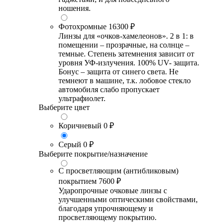
ношения.
Фотохромные
16300 ₽
Линзы для «очков-хамелеонов». 2 в 1: в
помещении – прозрачные, на солнце –
темные. Степень затемнения зависит от
уровня УФ-излучения. 100% UV- защита.
Бонус – защита от синего света. Не
темнеют в машине, т.к. лобовое стекло
автомобиля слабо пропускает
ультрафиолет.
Выберите цвет
Коричневый
0 ₽
Серый
0 ₽
Выберите покрытие/назначение
С просветляющим (антибликовым)
покрытием
7600 ₽
Ударопрочные очковые линзы с
улучшенными оптическими свойствами,
благодаря упрочняющему и
просветляющему покрытию.