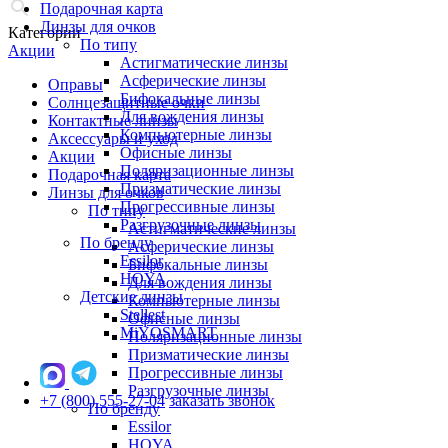
Подарочная карта
Линзы для очков
Категории
По типу
Акции
Астигматические линзы
Асферические линзы
Оправы
Бифокальные линзы
Солнцезащитные очки
Для вождения линзы
Контактные линзы
Компьютерные линзы
Аксессуары и уход
Офисные линзы
Акции
Поляризационные линзы
Подарочная карта
Призматические линзы
Линзы для очков
Прогрессивные линзы
По типу
Разгрузочные линзы
Астигматические линзы
По бренду
Асферические линзы
Essilor
Бифокальные линзы
HOYA
Для вождения линзы
Детские линзы
Компьютерные линзы
Stellest
Офисные линзы
MiYOSMART
Поляризационные линзы
Призматические линзы
Прогрессивные линзы
Разгрузочные линзы
+7 (800) 555-27-04
заказать звонок
По бренду
Essilor
HOYA