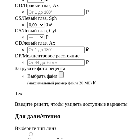
OD/Правый глаз, Ax
₽
OS/Левый глаз, Sph
0 ₽
OS/Левый глаз, Cyl
₽
OD/левый глаз, Ax
₽
DP/Межцентровое расстояние
₽
Загрузите фото рецепта
Выбрать файл
₽
(максимальный размер файла 20 МБ)
Text
Введите рецепт, чтобы увидеть доступные варианты
Для дали/чтения
Выберите тип линз