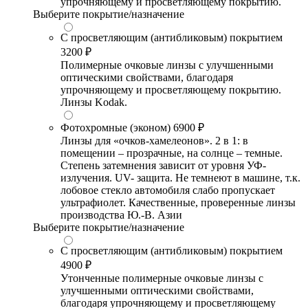
упрочняющему и просветляющему покрытию.
Выберите покрытие/назначение
С просветляющим (антибликовым) покрытием
3200 ₽
Полимерные очковые линзы с улучшенными
оптическими свойствами, благодаря
упрочняющему и просветляющему покрытию.
Линзы Kodak.
Фотохромные (эконом)
6900 ₽
Линзы для «очков-хамелеонов». 2 в 1: в
помещении – прозрачные, на солнце – темные.
Степень затемнения зависит от уровня УФ-
излучения. UV- защита. Не темнеют в машине, т.к.
лобовое стекло автомобиля слабо пропускает
ультрафиолет. Качественные, проверенные линзы
производства Ю.-В. Азии
Выберите покрытие/назначение
С просветляющим (антибликовым) покрытием
4900 ₽
Утонченные полимерные очковые линзы с
улучшенными оптическими свойствами,
благодаря упрочняющему и просветляющему