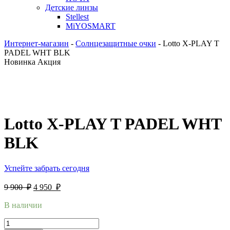
Детские линзы
Stellest
MiYOSMART
Интернет-магазин
-
Солнцезащитные очки
-
Lotto X-PLAY T
PADEL WHT BLK
Новинка
Акция
Lotto X-PLAY T PADEL WHT
BLK
Успейте забрать сегодня
9 900
₽
4 950
₽
В наличии