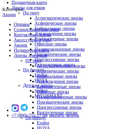
Подарочная карта
Линзы для очков
Категории
По типу
Акции
Астигматические линзы
Асферические линзы
Оправы
Бифокальные линзы
Солнцезащитные очки
Для вождения линзы
Контактные линзы
Компьютерные линзы
Аксессуары и уход
Офисные линзы
Акции
Поляризационные линзы
Подарочная карта
Призматические линзы
Линзы для очков
Прогрессивные линзы
По типу
Разгрузочные линзы
Астигматические линзы
По бренду
Асферические линзы
Essilor
Бифокальные линзы
HOYA
Для вождения линзы
Детские линзы
Компьютерные линзы
Stellest
Офисные линзы
MiYOSMART
Поляризационные линзы
Призматические линзы
Прогрессивные линзы
Разгрузочные линзы
+7 (800) 555-27-04
заказать звонок
По бренду
Essilor
HOYA