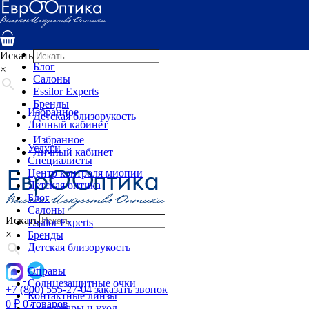
Услуги
Специалисты
Центр контроля миопии
Детская оптика
Искать
Блог
×
Салоны
Essilor Experts
Бренды
Избранное
Детская близорукость
Личный кабинет
Избранное
Услуги
Личный кабинет
Специалисты
Центр контроля миопии
Детская оптика
Блог
Салоны
Искать
Essilor Experts
×
Бренды
Детская близорукость
Оправы
Солнцезащитные очки
+7 (800) 555-27-04
заказать звонок
Контактные линзы
0
₽
0 товаров
Аксессуары и уход