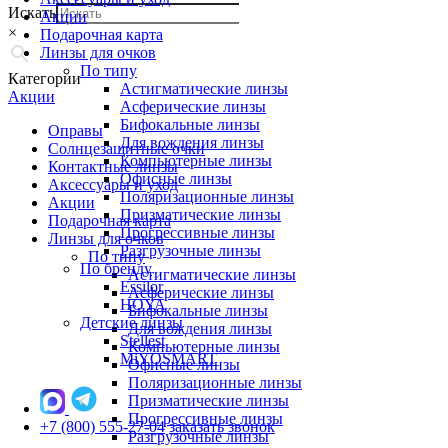
Искать
Акции
×
Подарочная карта
Линзы для очков
По типу
Категории
Астигматические линзы
Акции
Асферические линзы
Бифокальные линзы
Оправы
Для вождения линзы
Солнцезащитные очки
Компьютерные линзы
Контактные линзы
Офисные линзы
Аксессуары и уход
Поляризационные линзы
Акции
Призматические линзы
Подарочная карта
Прогрессивные линзы
Линзы для очков
Разгрузочные линзы
По типу
По бренду
Астигматические линзы
Essilor
Асферические линзы
HOYA
Бифокальные линзы
Детские линзы
Для вождения линзы
Stellest
Компьютерные линзы
MiYOSMART
Офисные линзы
Поляризационные линзы
Призматические линзы
Прогрессивные линзы
+7 (800) 555-27-04
заказать звонок
Разгрузочные линзы