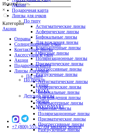
Искать
Акции
×
Подарочная карта
Линзы для очков
По типу
Категории
Астигматические линзы
Акции
Асферические линзы
Бифокальные линзы
Оправы
Для вождения линзы
Солнцезащитные очки
Компьютерные линзы
Контактные линзы
Офисные линзы
Аксессуары и уход
Поляризационные линзы
Акции
Призматические линзы
Подарочная карта
Прогрессивные линзы
Линзы для очков
Разгрузочные линзы
По типу
По бренду
Астигматические линзы
Essilor
Асферические линзы
HOYA
Бифокальные линзы
Детские линзы
Для вождения линзы
Stellest
Компьютерные линзы
MiYOSMART
Офисные линзы
Поляризационные линзы
Призматические линзы
Прогрессивные линзы
+7 (800) 555-27-04
заказать звонок
Разгрузочные линзы