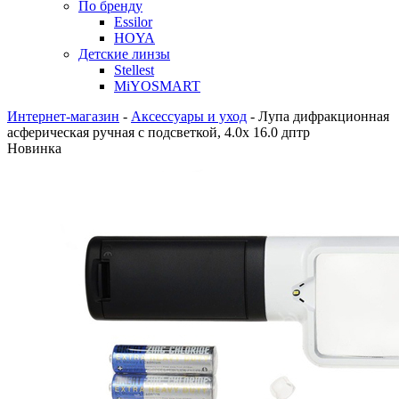
По бренду
Essilor
HOYA
Детские линзы
Stellest
MiYOSMART
Интернет-магазин
-
Аксессуары и уход
-
Лупа дифракционная
асферическая ручная с подсветкой, 4.0х 16.0 дптр
Новинка