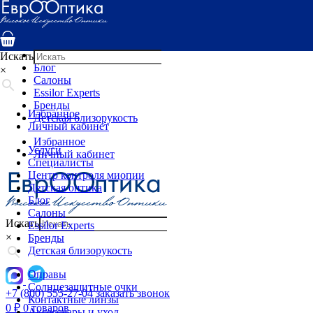
Услуги
Специалисты
Центр контроля миопии
Детская оптика
Искать
Блог
×
Салоны
Essilor Experts
Бренды
Избранное
Детская близорукость
Личный кабинет
Избранное
Услуги
Личный кабинет
Специалисты
Центр контроля миопии
Детская оптика
Блог
Салоны
Искать
Essilor Experts
×
Бренды
Детская близорукость
Оправы
Солнцезащитные очки
+7 (800) 555-27-04
заказать звонок
Контактные линзы
0
₽
0 товаров
Аксессуары и уход