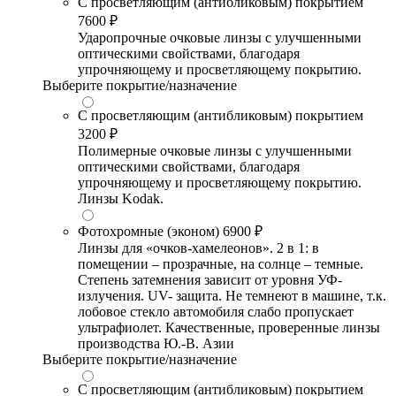
С просветляющим (антибликовым) покрытием
7600 ₽
Ударопрочные очковые линзы с улучшенными
оптическими свойствами, благодаря
упрочняющему и просветляющему покрытию.
Выберите покрытие/назначение
С просветляющим (антибликовым) покрытием
3200 ₽
Полимерные очковые линзы с улучшенными
оптическими свойствами, благодаря
упрочняющему и просветляющему покрытию.
Линзы Kodak.
Фотохромные (эконом)
6900 ₽
Линзы для «очков-хамелеонов». 2 в 1: в
помещении – прозрачные, на солнце – темные.
Степень затемнения зависит от уровня УФ-
излучения. UV- защита. Не темнеют в машине, т.к.
лобовое стекло автомобиля слабо пропускает
ультрафиолет. Качественные, проверенные линзы
производства Ю.-В. Азии
Выберите покрытие/назначение
С просветляющим (антибликовым) покрытием