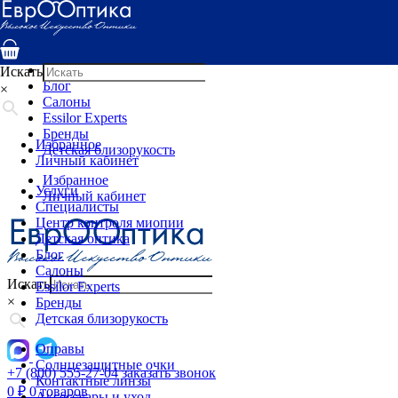
Услуги
Специалисты
Центр контроля миопии
Детская оптика
Искать
Блог
×
Салоны
Essilor Experts
Бренды
Избранное
Детская близорукость
Личный кабинет
Избранное
Услуги
Личный кабинет
Специалисты
Центр контроля миопии
Детская оптика
Блог
Салоны
Искать
Essilor Experts
×
Бренды
Детская близорукость
Оправы
Солнцезащитные очки
+7 (800) 555-27-04
заказать звонок
Контактные линзы
0
₽
0 товаров
Аксессуары и уход