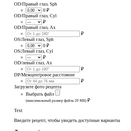
OD/Правый глаз, Sph
0 ₽
OD/Правый глаз, Cyl
₽
OD/Правый глаз, Ax
₽
OS/Левый глаз, Sph
0 ₽
OS/Левый глаз, Cyl
₽
OD/левый глаз, Ax
₽
DP/Межцентровое расстояние
₽
Загрузите фото рецепта
Выбрать файл
₽
(максимальный размер файла 20 МБ)
Text
Введите рецепт, чтобы увидеть доступные варианты