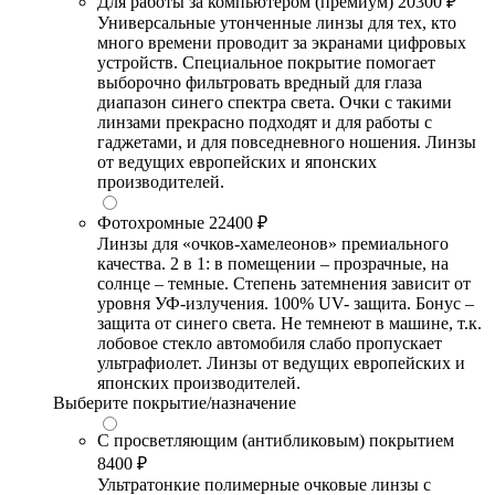
Для работы за компьютером (премиум)
20300 ₽
Универсальные утонченные линзы для тех, кто
много времени проводит за экранами цифровых
устройств. Специальное покрытие помогает
выборочно фильтровать вредный для глаза
диапазон синего спектра света. Очки с такими
линзами прекрасно подходят и для работы с
гаджетами, и для повседневного ношения. Линзы
от ведущих европейских и японских
производителей.
Фотохромные
22400 ₽
Линзы для «очков-хамелеонов» премиального
качества. 2 в 1: в помещении – прозрачные, на
солнце – темные. Степень затемнения зависит от
уровня УФ-излучения. 100% UV- защита. Бонус –
защита от синего света. Не темнеют в машине, т.к.
лобовое стекло автомобиля слабо пропускает
ультрафиолет. Линзы от ведущих европейских и
японских производителей.
Выберите покрытие/назначение
С просветляющим (антибликовым) покрытием
8400 ₽
Ультратонкие полимерные очковые линзы с