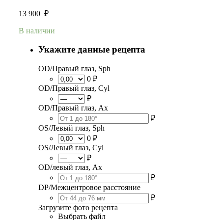
13 900
₽
В наличии
Укажите данные рецепта
OD/Правый глаз, Sph
0 ₽
OD/Правый глаз, Cyl
₽
OD/Правый глаз, Ax
₽
OS/Левый глаз, Sph
0 ₽
OS/Левый глаз, Cyl
₽
OD/левый глаз, Ax
₽
DP/Межцентровое расстояние
₽
Загрузите фото рецепта
Выбрать файл