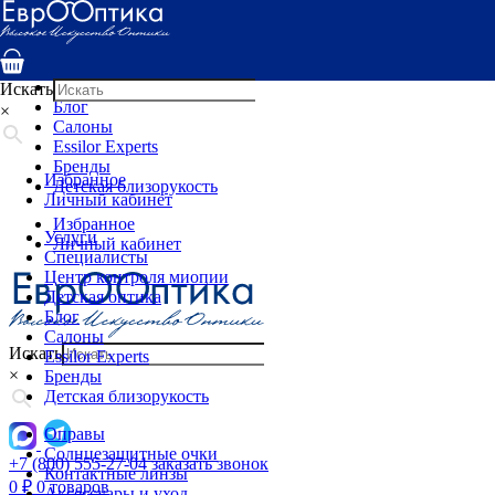
Услуги
Специалисты
Центр контроля миопии
Детская оптика
Искать
Блог
×
Салоны
Essilor Experts
Бренды
Избранное
Детская близорукость
Личный кабинет
Избранное
Услуги
Личный кабинет
Специалисты
Центр контроля миопии
Детская оптика
Блог
Салоны
Искать
Essilor Experts
×
Бренды
Детская близорукость
Оправы
Солнцезащитные очки
+7 (800) 555-27-04
заказать звонок
Контактные линзы
0
₽
0 товаров
Аксессуары и уход