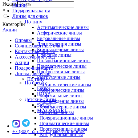
Искать
Акции
×
Подарочная карта
Линзы для очков
По типу
Категории
Астигматические линзы
Акции
Асферические линзы
Бифокальные линзы
Оправы
Для вождения линзы
Солнцезащитные очки
Компьютерные линзы
Контактные линзы
Офисные линзы
Аксессуары и уход
Поляризационные линзы
Акции
Призматические линзы
Подарочная карта
Прогрессивные линзы
Линзы для очков
Разгрузочные линзы
По типу
По бренду
Астигматические линзы
Essilor
Асферические линзы
HOYA
Бифокальные линзы
Детские линзы
Для вождения линзы
Stellest
Компьютерные линзы
MiYOSMART
Офисные линзы
Поляризационные линзы
Призматические линзы
Прогрессивные линзы
+7 (800) 555-27-04
заказать звонок
Разгрузочные линзы