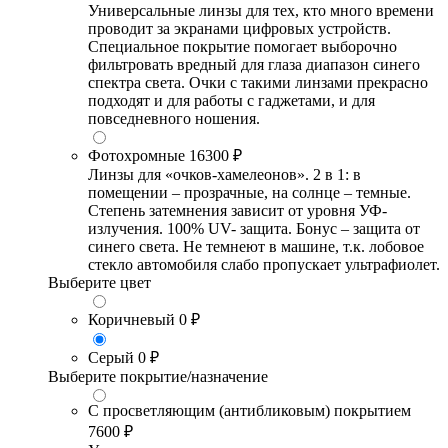
Универсальные линзы для тех, кто много времени
проводит за экранами цифровых устройств.
Специальное покрытие помогает выборочно
фильтровать вредный для глаза диапазон синего
спектра света. Очки с такими линзами прекрасно
подходят и для работы с гаджетами, и для
повседневного ношения.
Фотохромные
16300 ₽
Линзы для «очков-хамелеонов». 2 в 1: в
помещении – прозрачные, на солнце – темные.
Степень затемнения зависит от уровня УФ-
излучения. 100% UV- защита. Бонус – защита от
синего света. Не темнеют в машине, т.к. лобовое
стекло автомобиля слабо пропускает ультрафиолет.
Выберите цвет
Коричневый
0 ₽
Серый
0 ₽
Выберите покрытие/назначение
С просветляющим (антибликовым) покрытием
7600 ₽