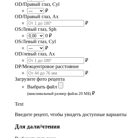
OD/Правый глаз, Cyl
₽
OD/Правый глаз, Ax
₽
OS/Левый глаз, Sph
0 ₽
OS/Левый глаз, Cyl
₽
OD/левый глаз, Ax
₽
DP/Межцентровое расстояние
₽
Загрузите фото рецепта
Выбрать файл
₽
(максимальный размер файла 20 МБ)
Text
Введите рецепт, чтобы увидеть доступные варианты
Для дали/чтения