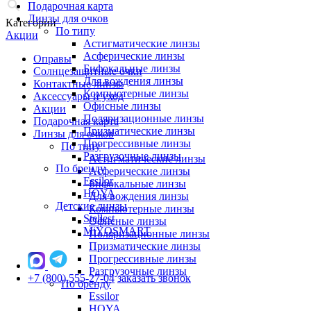
Подарочная карта
Линзы для очков
Категории
По типу
Акции
Астигматические линзы
Асферические линзы
Оправы
Бифокальные линзы
Солнцезащитные очки
Для вождения линзы
Контактные линзы
Компьютерные линзы
Аксессуары и уход
Офисные линзы
Акции
Поляризационные линзы
Подарочная карта
Призматические линзы
Линзы для очков
Прогрессивные линзы
По типу
Разгрузочные линзы
Астигматические линзы
По бренду
Асферические линзы
Essilor
Бифокальные линзы
HOYA
Для вождения линзы
Детские линзы
Компьютерные линзы
Stellest
Офисные линзы
MiYOSMART
Поляризационные линзы
Призматические линзы
Прогрессивные линзы
Разгрузочные линзы
+7 (800) 555-27-04
заказать звонок
По бренду
Essilor
HOYA