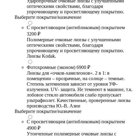
Ударопрочные очковые линзы с улучшенными
оптическими свойствами, благодаря
упрочняющему и просветляющему покрытию.
Выберите покрытие/назначение
С просветляющим (антибликовым) покрытием
3200 ₽
Полимерные очковые линзы с улучшенными
оптическими свойствами, благодаря
упрочняющему и просветляющему покрытию.
Линзы Kodak.
Фотохромные (эконом)
6900 ₽
Линзы для «очков-хамелеонов». 2 в 1: в
помещении – прозрачные, на солнце – темные.
Степень затемнения зависит от уровня УФ-
излучения. UV- защита. Не темнеют в машине, т.к.
лобовое стекло автомобиля слабо пропускает
ультрафиолет. Качественные, проверенные линзы
производства Ю.-В. Азии
Выберите покрытие/назначение
С просветляющим (антибликовым) покрытием
4900 ₽
Утонченные полимерные очковые линзы с