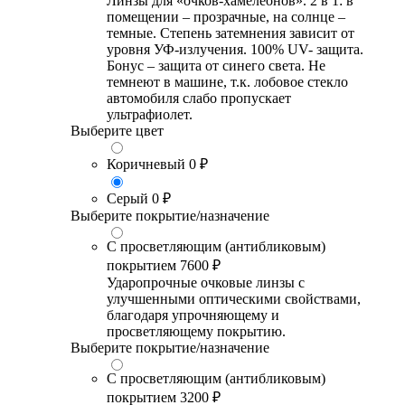
Линзы для «очков-хамелеонов». 2 в 1: в
помещении – прозрачные, на солнце –
темные. Степень затемнения зависит от
уровня УФ-излучения. 100% UV- защита.
Бонус – защита от синего света. Не
темнеют в машине, т.к. лобовое стекло
автомобиля слабо пропускает
ультрафиолет.
Выберите цвет
Коричневый
0 ₽
Серый
0 ₽
Выберите покрытие/назначение
С просветляющим (антибликовым)
покрытием
7600 ₽
Ударопрочные очковые линзы с
улучшенными оптическими свойствами,
благодаря упрочняющему и
просветляющему покрытию.
Выберите покрытие/назначение
С просветляющим (антибликовым)
покрытием
3200 ₽