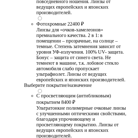
повседневного ношения. Линзы от
ведущих европейских и японских
производителей.
Фотохромные
22400 ₽
Линзы для «очков-хамелеонов»
премиального качества. 2 в 1: в
помещении – прозрачные, на солнце –
темные. Степень затемнения зависит от
уровня УФ-излучения. 100% UV- защита.
Бонус – защита от синего света. Не
темнеют в машине, т.к. лобовое стекло
автомобиля слабо пропускает
ультрафиолет. Линзы от ведущих
европейских и японских производителей.
Выберите покрытие/назначение
С просветляющим (антибликовым)
покрытием
8400 ₽
Ультратонкие полимерные очковые линзы
с улучшенными оптическими свойствами,
благодаря упрочняющему и
просветляющему покрытию. Линзы от
ведущих европейских и японских
производителей.