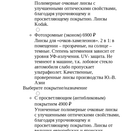
Полимерные очковые линзы с
улучшенными оптическими свойствами,
благодаря упрочняющему и
просветляющему покрытию. Линзы
Kodak.
Фотохромные (эконом)
6900 ₽
Линзы для «очков-хамелеонов». 2 в 1: в
помещении – прозрачные, на солнце –
темные. Степень затемнения зависит от
уровня УФ-излучения. UV- защита. Не
темнеют в машине, т.к. лобовое стекло
автомобиля слабо пропускает
ультрафиолет. Качественные,
проверенные линзы производства Ю.-В.
Азии
Выберите покрытие/назначение
С просветляющим (антибликовым)
покрытием
4900 ₽
Утонченные полимерные очковые линзы
с улучшенными оптическими свойствами,
благодаря упрочняющему и
просветляющему покрытию. Линзы от
ведущих европейских и японских