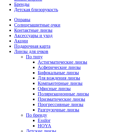
Бренды
Детская близорукость
Оправы
Солнцезащитные очки
Контактные линзы
Аксессуары и уход
Акции
Подарочная карта
Линзы для очков
По типу
Астигматические линзы
Асферические линзы
Бифокальные линзы
Для вождения линзы
Компьютерные линзы
Офисные линзы
Поляризационные линзы
Призматические линзы
Прогрессивные линзы
Разгрузочные линзы
По бренду
Essilor
HOYA
Детские линзы