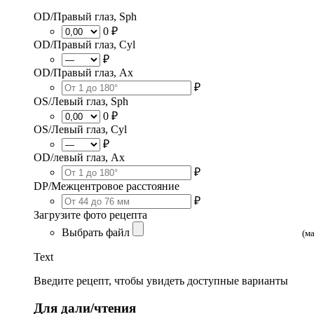
OD/Правый глаз, Sph
0 ₽
OD/Правый глаз, Cyl
₽
OD/Правый глаз, Ax
₽
OS/Левый глаз, Sph
0 ₽
OS/Левый глаз, Cyl
₽
OD/левый глаз, Ax
₽
DP/Межцентровое расстояние
₽
Загрузите фото рецепта
Выбрать файл
(м
Text
Введите рецепт, чтобы увидеть доступные варианты
Для дали/чтения