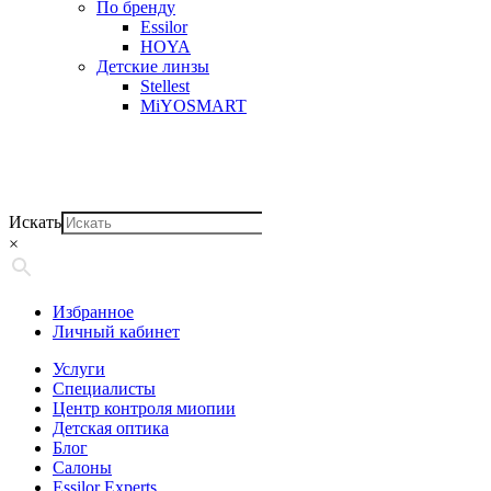
По бренду
Essilor
HOYA
Детские линзы
Stellest
MiYOSMART
Искать
×
Избранное
Личный кабинет
Услуги
Специалисты
Центр контроля миопии
Детская оптика
Блог
Салоны
Essilor Experts