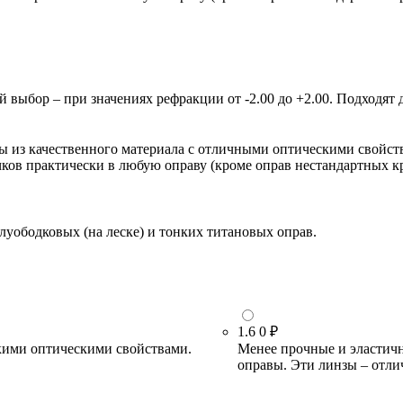
ыбор – при значениях рефракции от -2.00 до +2.00. Подходят д
зы из качественного материала с отличными оптическими свойст
очков практически в любую оправу (кроме оправ нестандартных 
луободковых (на леске) и тонких титановых оправ.
1.6
0 ₽
кими оптическими свойствами.
Менее прочные и эластичн
оправы. Эти линзы – отли