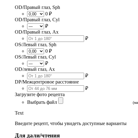
OD/Правый глаз, Sph
0 ₽
OD/Правый глаз, Cyl
₽
OD/Правый глаз, Ax
₽
OS/Левый глаз, Sph
0 ₽
OS/Левый глаз, Cyl
₽
OD/левый глаз, Ax
₽
DP/Межцентровое расстояние
₽
Загрузите фото рецепта
Выбрать файл
(м
Text
Введите рецепт, чтобы увидеть доступные варианты
Для дали/чтения