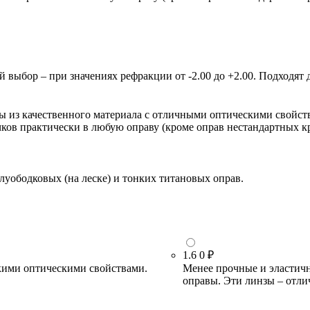
ыбор – при значениях рефракции от -2.00 до +2.00. Подходят д
зы из качественного материала с отличными оптическими свойст
очков практически в любую оправу (кроме оправ нестандартных 
луободковых (на леске) и тонких титановых оправ.
1.6
0 ₽
кими оптическими свойствами.
Менее прочные и эластичн
оправы. Эти линзы – отли