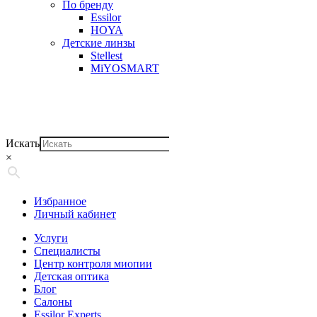
По бренду
Essilor
HOYA
Детские линзы
Stellest
MiYOSMART
Искать
×
Избранное
Личный кабинет
Услуги
Специалисты
Центр контроля миопии
Детская оптика
Блог
Салоны
Essilor Experts