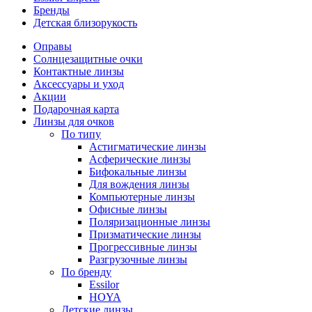
Бренды
Детская близорукость
Оправы
Солнцезащитные очки
Контактные линзы
Аксессуары и уход
Акции
Подарочная карта
Линзы для очков
По типу
Астигматические линзы
Асферические линзы
Бифокальные линзы
Для вождения линзы
Компьютерные линзы
Офисные линзы
Поляризационные линзы
Призматические линзы
Прогрессивные линзы
Разгрузочные линзы
По бренду
Essilor
HOYA
Детские линзы