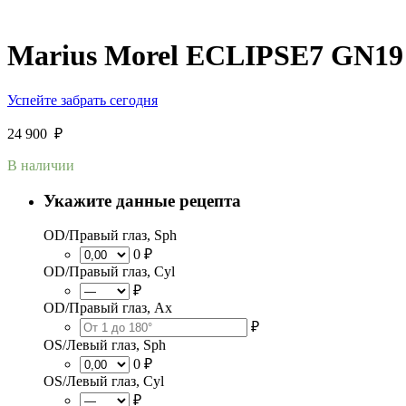
Marius Morel ECLIPSE7 GN19
Успейте забрать сегодня
24 900
₽
В наличии
Укажите данные рецепта
OD/Правый глаз, Sph
0 ₽
OD/Правый глаз, Cyl
₽
OD/Правый глаз, Ax
₽
OS/Левый глаз, Sph
0 ₽
OS/Левый глаз, Cyl
₽