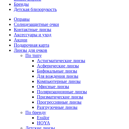
Бренды
Детская близорукость
Оправы
Солнцезащитные очки
Контактные линзы
Аксессуары и уход
Акции
Подарочная карта
Линзы для очков
По типу
Астигматические линзы
Асферические линзы
Бифокальные линзы
Для вождения линзы
Компьютерные линзы
Офисные линзы
Поляризационные линзы
Призматические линзы
Прогрессивные линзы
Разгрузочные линзы
По бренду
Essilor
HOYA
Детские линзы