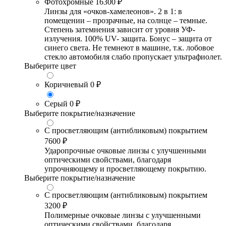
Фотохромные
16300 ₽
Линзы для «очков-хамелеонов». 2 в 1: в
помещении – прозрачные, на солнце – темные.
Степень затемнения зависит от уровня УФ-
излучения. 100% UV- защита. Бонус – защита от
синего света. Не темнеют в машине, т.к. лобовое
стекло автомобиля слабо пропускает ультрафиолет.
Выберите цвет
Коричневый
0 ₽
Серый
0 ₽
Выберите покрытие/назначение
С просветляющим (антибликовым) покрытием
7600 ₽
Ударопрочные очковые линзы с улучшенными
оптическими свойствами, благодаря
упрочняющему и просветляющему покрытию.
Выберите покрытие/назначение
С просветляющим (антибликовым) покрытием
3200 ₽
Полимерные очковые линзы с улучшенными
оптическими свойствами, благодаря