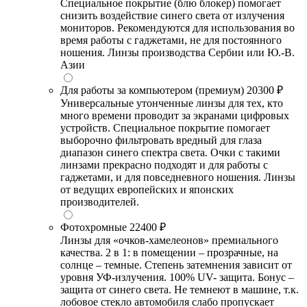
Специальное покрытие (блю блокер) помогает
снизить воздействие синего света от излучения
мониторов. Рекомендуются для использования во
время работы с гаджетами, не для постоянного
ношения. Линзы производства Сербии или Ю.-В.
Азии
Для работы за компьютером (премиум)
20300 ₽
Универсальные утонченные линзы для тех, кто
много времени проводит за экранами цифровых
устройств. Специальное покрытие помогает
выборочно фильтровать вредный для глаза
диапазон синего спектра света. Очки с такими
линзами прекрасно подходят и для работы с
гаджетами, и для повседневного ношения. Линзы
от ведущих европейских и японских
производителей.
Фотохромные
22400 ₽
Линзы для «очков-хамелеонов» премиального
качества. 2 в 1: в помещении – прозрачные, на
солнце – темные. Степень затемнения зависит от
уровня УФ-излучения. 100% UV- защита. Бонус –
защита от синего света. Не темнеют в машине, т.к.
лобовое стекло автомобиля слабо пропускает