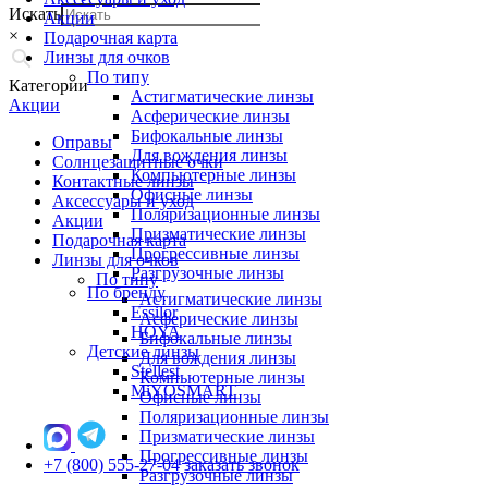
Искать
Акции
×
Подарочная карта
Линзы для очков
По типу
Категории
Астигматические линзы
Акции
Асферические линзы
Бифокальные линзы
Оправы
Для вождения линзы
Солнцезащитные очки
Компьютерные линзы
Контактные линзы
Офисные линзы
Аксессуары и уход
Поляризационные линзы
Акции
Призматические линзы
Подарочная карта
Прогрессивные линзы
Линзы для очков
Разгрузочные линзы
По типу
По бренду
Астигматические линзы
Essilor
Асферические линзы
HOYA
Бифокальные линзы
Детские линзы
Для вождения линзы
Stellest
Компьютерные линзы
MiYOSMART
Офисные линзы
Поляризационные линзы
Призматические линзы
Прогрессивные линзы
+7 (800) 555-27-04
заказать звонок
Разгрузочные линзы