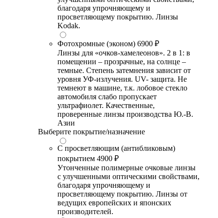
благодаря упрочняющему и
просветляющему покрытию. Линзы
Kodak.
Фотохромные (эконом)
6900 ₽
Линзы для «очков-хамелеонов». 2 в 1: в
помещении – прозрачные, на солнце –
темные. Степень затемнения зависит от
уровня УФ-излучения. UV- защита. Не
темнеют в машине, т.к. лобовое стекло
автомобиля слабо пропускает
ультрафиолет. Качественные,
проверенные линзы производства Ю.-В.
Азии
Выберите покрытие/назначение
С просветляющим (антибликовым)
покрытием
4900 ₽
Утонченные полимерные очковые линзы
с улучшенными оптическими свойствами,
благодаря упрочняющему и
просветляющему покрытию. Линзы от
ведущих европейских и японских
производителей.