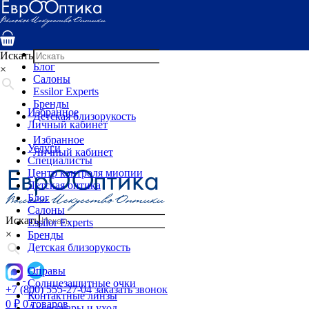
Услуги
Специалисты
Центр контроля миопии
Детская оптика
Искать
Блог
×
Салоны
Essilor Experts
Бренды
Избранное
Детская близорукость
Личный кабинет
Избранное
Услуги
Личный кабинет
Специалисты
Центр контроля миопии
Детская оптика
Блог
Салоны
Искать
Essilor Experts
×
Бренды
Детская близорукость
Оправы
Солнцезащитные очки
+7 (800) 555-27-04
заказать звонок
Контактные линзы
0
₽
0 товаров
Аксессуары и уход