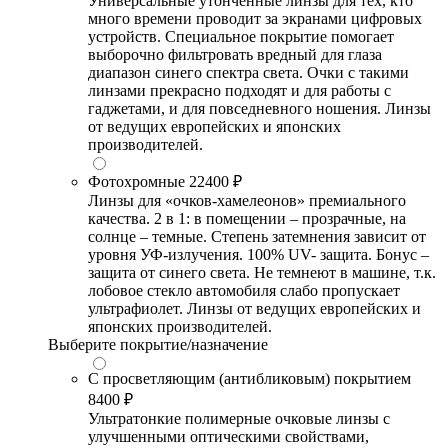
Универсальные утонченные линзы для тех, кто
много времени проводит за экранами цифровых
устройств. Специальное покрытие помогает
выборочно фильтровать вредный для глаза
диапазон синего спектра света. Очки с такими
линзами прекрасно подходят и для работы с
гаджетами, и для повседневного ношения. Линзы
от ведущих европейских и японских
производителей.
Фотохромные
22400 ₽
Линзы для «очков-хамелеонов» премиального
качества. 2 в 1: в помещении – прозрачные, на
солнце – темные. Степень затемнения зависит от
уровня УФ-излучения. 100% UV- защита. Бонус –
защита от синего света. Не темнеют в машине, т.к.
лобовое стекло автомобиля слабо пропускает
ультрафиолет. Линзы от ведущих европейских и
японских производителей.
Выберите покрытие/назначение
С просветляющим (антибликовым) покрытием
8400 ₽
Ультратонкие полимерные очковые линзы с
улучшенными оптическими свойствами,