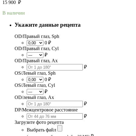
15 900
₽
В наличии
Укажите данные рецепта
OD/Правый глаз, Sph
0 ₽
OD/Правый глаз, Cyl
₽
OD/Правый глаз, Ax
₽
OS/Левый глаз, Sph
0 ₽
OS/Левый глаз, Cyl
₽
OD/левый глаз, Ax
₽
DP/Межцентровое расстояние
₽
Загрузите фото рецепта
Выбрать файл