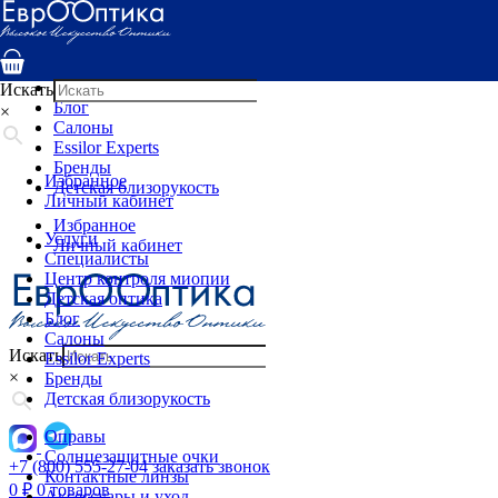
Услуги
Специалисты
Центр контроля миопии
Детская оптика
Искать
Блог
×
Салоны
Essilor Experts
Бренды
Избранное
Детская близорукость
Личный кабинет
Избранное
Услуги
Личный кабинет
Специалисты
Центр контроля миопии
Детская оптика
Блог
Салоны
Искать
Essilor Experts
×
Бренды
Детская близорукость
Оправы
Солнцезащитные очки
+7 (800) 555-27-04
заказать звонок
Контактные линзы
0
₽
0 товаров
Аксессуары и уход