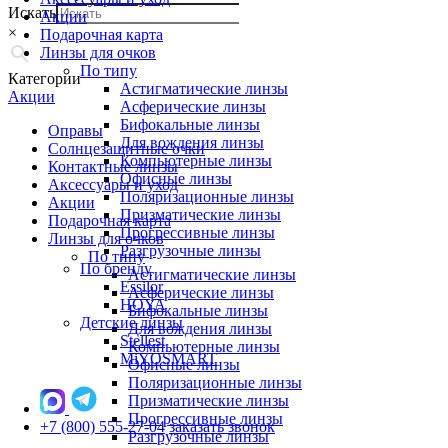
Искать
Акции
×
Подарочная карта
Линзы для очков
По типу
Категории
Астигматические линзы
Акции
Асферические линзы
Бифокальные линзы
Оправы
Для вождения линзы
Солнцезащитные очки
Компьютерные линзы
Контактные линзы
Офисные линзы
Аксессуары и уход
Поляризационные линзы
Акции
Призматические линзы
Подарочная карта
Прогрессивные линзы
Линзы для очков
Разгрузочные линзы
По типу
По бренду
Астигматические линзы
Essilor
Асферические линзы
HOYA
Бифокальные линзы
Детские линзы
Для вождения линзы
Stellest
Компьютерные линзы
MiYOSMART
Офисные линзы
Поляризационные линзы
Призматические линзы
Прогрессивные линзы
+7 (800) 555-27-04
заказать звонок
Разгрузочные линзы