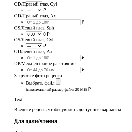
OD/Правый глаз, Cyl
₽
OD/Правый глаз, Ax
₽
OS/Левый глаз, Sph
0 ₽
OS/Левый глаз, Cyl
₽
OD/левый глаз, Ax
₽
DP/Межцентровое расстояние
₽
Загрузите фото рецепта
Выбрать файл
₽
(максимальный размер файла 20 МБ)
Text
Введите рецепт, чтобы увидеть доступные варианты
Для дали/чтения