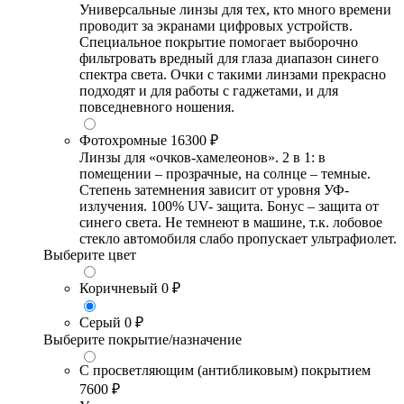
Универсальные линзы для тех, кто много времени
проводит за экранами цифровых устройств.
Специальное покрытие помогает выборочно
фильтровать вредный для глаза диапазон синего
спектра света. Очки с такими линзами прекрасно
подходят и для работы с гаджетами, и для
повседневного ношения.
Фотохромные
16300 ₽
Линзы для «очков-хамелеонов». 2 в 1: в
помещении – прозрачные, на солнце – темные.
Степень затемнения зависит от уровня УФ-
излучения. 100% UV- защита. Бонус – защита от
синего света. Не темнеют в машине, т.к. лобовое
стекло автомобиля слабо пропускает ультрафиолет.
Выберите цвет
Коричневый
0 ₽
Серый
0 ₽
Выберите покрытие/назначение
С просветляющим (антибликовым) покрытием
7600 ₽