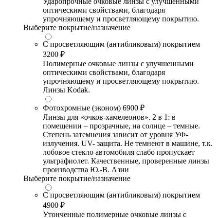
Ударопрочные очковые линзы с улучшенными
оптическими свойствами, благодаря
упрочняющему и просветляющему покрытию.
Выберите покрытие/назначение
С просветляющим (антибликовым) покрытием
3200 ₽
Полимерные очковые линзы с улучшенными
оптическими свойствами, благодаря
упрочняющему и просветляющему покрытию.
Линзы Kodak.
Фотохромные (эконом)
6900 ₽
Линзы для «очков-хамелеонов». 2 в 1: в
помещении – прозрачные, на солнце – темные.
Степень затемнения зависит от уровня УФ-
излучения. UV- защита. Не темнеют в машине, т.к.
лобовое стекло автомобиля слабо пропускает
ультрафиолет. Качественные, проверенные линзы
производства Ю.-В. Азии
Выберите покрытие/назначение
С просветляющим (антибликовым) покрытием
4900 ₽
Утонченные полимерные очковые линзы с