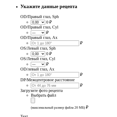
Укажите данные рецепта
OD/Правый глаз, Sph
0 ₽
OD/Правый глаз, Cyl
₽
OD/Правый глаз, Ax
₽
OS/Левый глаз, Sph
0 ₽
OS/Левый глаз, Cyl
₽
OD/левый глаз, Ax
₽
DP/Межцентровое расстояние
₽
Загрузите фото рецепта
Выбрать файл
₽
(максимальный размер файла 20 МБ)
Text