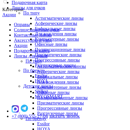
Подарочная карта
Линзы для очков
Категории
По типу
Акции
Астигматические линзы
Асферические линзы
Оправы
Бифокальные линзы
Солнцезащитные очки
Для вождения линзы
Контактные линзы
Компьютерные линзы
Аксессуары и уход
Офисные линзы
Акции
Поляризационные линзы
Подарочная карта
Призматические линзы
Линзы для очков
Прогрессивные линзы
По типу
Разгрузочные линзы
Астигматические линзы
По бренду
Асферические линзы
Essilor
Бифокальные линзы
HOYA
Для вождения линзы
Детские линзы
Компьютерные линзы
Stellest
Офисные линзы
MiYOSMART
Поляризационные линзы
Призматические линзы
Прогрессивные линзы
Разгрузочные линзы
+7 (800) 555-27-04
заказать звонок
По бренду
Essilor
HOYA