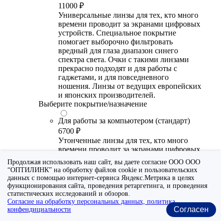
11000 ₽
Универсальные линзы для тех, кто много
времени проводит за экранами цифровых
устройств. Специальное покрытие
помогает выборочно фильтровать
вредный для глаза диапазон синего
спектра света. Очки с такими линзами
прекрасно подходят и для работы с
гаджетами, и для повседневного
ношения. Линзы от ведущих европейских
и японских производителей.
Выберите покрытие/назначение
Для работы за компьютером (стандарт)
6700 ₽
Утонченные линзы для тех, кто много
времени проводит за экранами цифровых
устройств. Специальное покрытие (блю
Продолжая использовать наш сайт, вы даете согласие ООО ООО
блокер) помогает снизить воздействие
“ОПТИЛИНК” на обработку файлов cookie и пользовательских
синего света от излучения мониторов.
данных с помощью интернет-сервиса Яндекс.Метрика в целях
Рекомендуются для использования во
функционирования сайта, проведения ретаргетинга, и проведения
время работы с гаджетами, не для
статистических исследований и обзоров.
Согласие на обработку персональных данных, политика
постоянного ношения. Линзы
Согласен
конфендициальности
производства Сербии или Ю.-В. Азии.