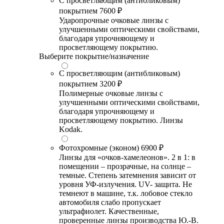
С просветляющим (антибликовым)
покрытием
7600 ₽
Ударопрочные очковые линзы с
улучшенными оптическими свойствами,
благодаря упрочняющему и
просветляющему покрытию.
Выберите покрытие/назначение
С просветляющим (антибликовым)
покрытием
3200 ₽
Полимерные очковые линзы с
улучшенными оптическими свойствами,
благодаря упрочняющему и
просветляющему покрытию. Линзы
Kodak.
Фотохромные (эконом)
6900 ₽
Линзы для «очков-хамелеонов». 2 в 1: в
помещении – прозрачные, на солнце –
темные. Степень затемнения зависит от
уровня УФ-излучения. UV- защита. Не
темнеют в машине, т.к. лобовое стекло
автомобиля слабо пропускает
ультрафиолет. Качественные,
проверенные линзы производства Ю.-В.