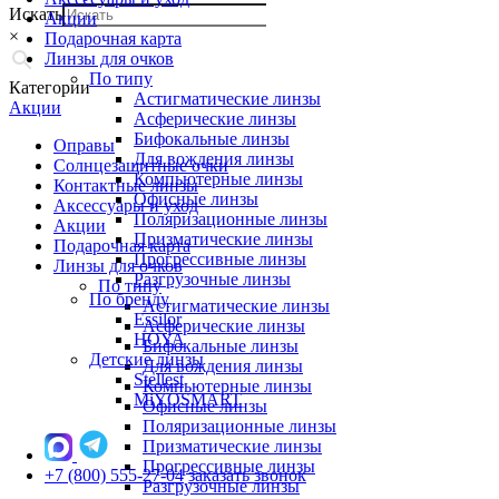
Искать
Акции
×
Подарочная карта
Линзы для очков
По типу
Категории
Астигматические линзы
Акции
Асферические линзы
Бифокальные линзы
Оправы
Для вождения линзы
Солнцезащитные очки
Компьютерные линзы
Контактные линзы
Офисные линзы
Аксессуары и уход
Поляризационные линзы
Акции
Призматические линзы
Подарочная карта
Прогрессивные линзы
Линзы для очков
Разгрузочные линзы
По типу
По бренду
Астигматические линзы
Essilor
Асферические линзы
HOYA
Бифокальные линзы
Детские линзы
Для вождения линзы
Stellest
Компьютерные линзы
MiYOSMART
Офисные линзы
Поляризационные линзы
Призматические линзы
Прогрессивные линзы
+7 (800) 555-27-04
заказать звонок
Разгрузочные линзы