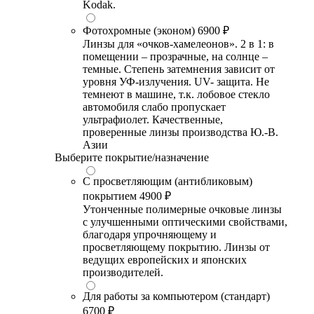
Kodak.
Фотохромные (эконом)
6900 ₽
Линзы для «очков-хамелеонов». 2 в 1: в
помещении – прозрачные, на солнце –
темные. Степень затемнения зависит от
уровня УФ-излучения. UV- защита. Не
темнеют в машине, т.к. лобовое стекло
автомобиля слабо пропускает
ультрафиолет. Качественные,
проверенные линзы производства Ю.-В.
Азии
Выберите покрытие/назначение
С просветляющим (антибликовым)
покрытием
4900 ₽
Утонченные полимерные очковые линзы
с улучшенными оптическими свойствами,
благодаря упрочняющему и
просветляющему покрытию. Линзы от
ведущих европейских и японских
производителей.
Для работы за компьютером (стандарт)
6700 ₽