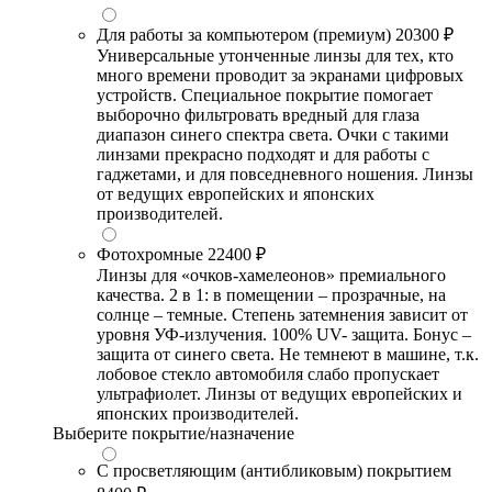
Для работы за компьютером (премиум)
20300 ₽
Универсальные утонченные линзы для тех, кто
много времени проводит за экранами цифровых
устройств. Специальное покрытие помогает
выборочно фильтровать вредный для глаза
диапазон синего спектра света. Очки с такими
линзами прекрасно подходят и для работы с
гаджетами, и для повседневного ношения. Линзы
от ведущих европейских и японских
производителей.
Фотохромные
22400 ₽
Линзы для «очков-хамелеонов» премиального
качества. 2 в 1: в помещении – прозрачные, на
солнце – темные. Степень затемнения зависит от
уровня УФ-излучения. 100% UV- защита. Бонус –
защита от синего света. Не темнеют в машине, т.к.
лобовое стекло автомобиля слабо пропускает
ультрафиолет. Линзы от ведущих европейских и
японских производителей.
Выберите покрытие/назначение
С просветляющим (антибликовым) покрытием