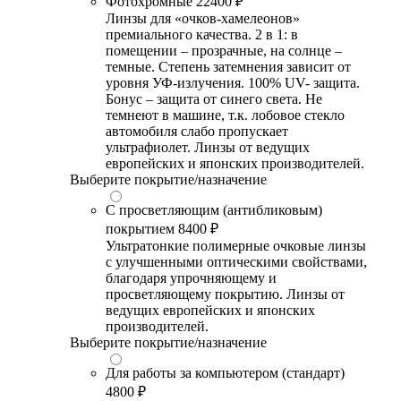
Фотохромные
22400 ₽
Линзы для «очков-хамелеонов»
премиального качества. 2 в 1: в
помещении – прозрачные, на солнце –
темные. Степень затемнения зависит от
уровня УФ-излучения. 100% UV- защита.
Бонус – защита от синего света. Не
темнеют в машине, т.к. лобовое стекло
автомобиля слабо пропускает
ультрафиолет. Линзы от ведущих
европейских и японских производителей.
Выберите покрытие/назначение
С просветляющим (антибликовым)
покрытием
8400 ₽
Ультратонкие полимерные очковые линзы
с улучшенными оптическими свойствами,
благодаря упрочняющему и
просветляющему покрытию. Линзы от
ведущих европейских и японских
производителей.
Выберите покрытие/назначение
Для работы за компьютером (стандарт)
4800 ₽