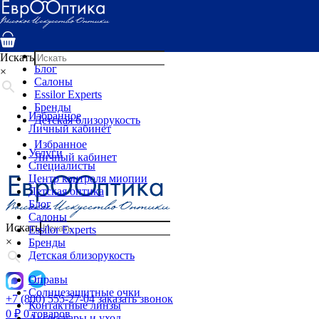
Услуги
Специалисты
Центр контроля миопии
Детская оптика
Искать
Блог
×
Салоны
Essilor Experts
Бренды
Избранное
Детская близорукость
Личный кабинет
Избранное
Услуги
Личный кабинет
Специалисты
Центр контроля миопии
Детская оптика
Блог
Салоны
Искать
Essilor Experts
×
Бренды
Детская близорукость
Оправы
Солнцезащитные очки
+7 (800) 555-27-04
заказать звонок
Контактные линзы
0
₽
0 товаров
Аксессуары и уход