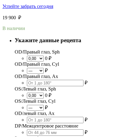
Успейте забрать сегодня
19 900
₽
В наличии
Укажите данные рецепта
OD/Правый глаз, Sph
0 ₽
OD/Правый глаз, Cyl
₽
OD/Правый глаз, Ax
₽
OS/Левый глаз, Sph
0 ₽
OS/Левый глаз, Cyl
₽
OD/левый глаз, Ax
₽
DP/Межцентровое расстояние
₽