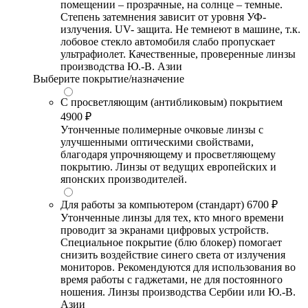
помещении – прозрачные, на солнце – темные.
Степень затемнения зависит от уровня УФ-
излучения. UV- защита. Не темнеют в машине, т.к.
лобовое стекло автомобиля слабо пропускает
ультрафиолет. Качественные, проверенные линзы
производства Ю.-В. Азии
Выберите покрытие/назначение
С просветляющим (антибликовым) покрытием
4900 ₽
Утонченные полимерные очковые линзы с
улучшенными оптическими свойствами,
благодаря упрочняющему и просветляющему
покрытию. Линзы от ведущих европейских и
японских производителей.
Для работы за компьютером (стандарт)
6700 ₽
Утонченные линзы для тех, кто много времени
проводит за экранами цифровых устройств.
Специальное покрытие (блю блокер) помогает
снизить воздействие синего света от излучения
мониторов. Рекомендуются для использования во
время работы с гаджетами, не для постоянного
ношения. Линзы производства Сербии или Ю.-В.
Азии