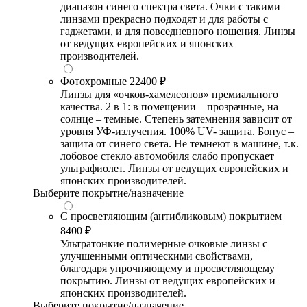
диапазон синего спектра света. Очки с такими
линзами прекрасно подходят и для работы с
гаджетами, и для повседневного ношения. Линзы
от ведущих европейских и японских
производителей.
Фотохромные
22400 ₽
Линзы для «очков-хамелеонов» премиального
качества. 2 в 1: в помещении – прозрачные, на
солнце – темные. Степень затемнения зависит от
уровня УФ-излучения. 100% UV- защита. Бонус –
защита от синего света. Не темнеют в машине, т.к.
лобовое стекло автомобиля слабо пропускает
ультрафиолет. Линзы от ведущих европейских и
японских производителей.
Выберите покрытие/назначение
С просветляющим (антибликовым) покрытием
8400 ₽
Ультратонкие полимерные очковые линзы с
улучшенными оптическими свойствами,
благодаря упрочняющему и просветляющему
покрытию. Линзы от ведущих европейских и
японских производителей.
Выберите покрытие/назначение