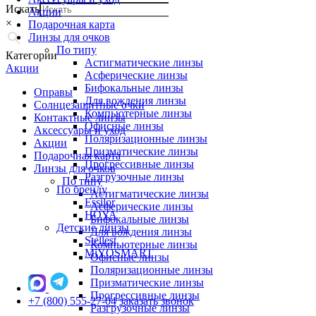
Искать
Акции
×
Подарочная карта
Линзы для очков
По типу
Категории
Астигматические линзы
Акции
Асферические линзы
Бифокальные линзы
Оправы
Для вождения линзы
Солнцезащитные очки
Компьютерные линзы
Контактные линзы
Офисные линзы
Аксессуары и уход
Поляризационные линзы
Акции
Призматические линзы
Подарочная карта
Прогрессивные линзы
Линзы для очков
Разгрузочные линзы
По типу
По бренду
Астигматические линзы
Essilor
Асферические линзы
HOYA
Бифокальные линзы
Детские линзы
Для вождения линзы
Stellest
Компьютерные линзы
MiYOSMART
Офисные линзы
Поляризационные линзы
Призматические линзы
Прогрессивные линзы
+7 (800) 555-27-04
заказать звонок
Разгрузочные линзы