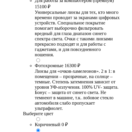
Для работы за компьютером (премиум)
15100 ₽
Универсальные линзы для тех, кто много
времени проводит за экранами цифровых
устройств. Специальное покрытие
помогает выборочно фильтровать
вредный для глаза диапазон синего
спектра света. Очки с такими линзами
прекрасно подходят и для работы с
гаджетами, и для повседневного
ношения.
Фотохромные
16300 ₽
Линзы для «очков-хамелеонов». 2 в 1: в
помещении – прозрачные, на солнце –
темные. Степень затемнения зависит от
уровня УФ-излучения. 100% UV- защита.
Бонус – защита от синего света. Не
темнеют в машине, т.к. лобовое стекло
автомобиля слабо пропускает
ультрафиолет.
Выберите цвет
Коричневый
0 ₽