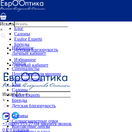
Услуги
Специалисты
Центр контроля миопии
Детская оптика
Искать
Блог
×
Салоны
Essilor Experts
Бренды
Избранное
Детская близорукость
Личный кабинет
Избранное
Услуги
Личный кабинет
Специалисты
Центр контроля миопии
Детская оптика
Блог
Салоны
Искать
Essilor Experts
×
Бренды
Детская близорукость
Оправы
Солнцезащитные очки
+7 (800) 555-27-04
заказать звонок
Контактные линзы
0
₽
0 товаров
Аксессуары и уход