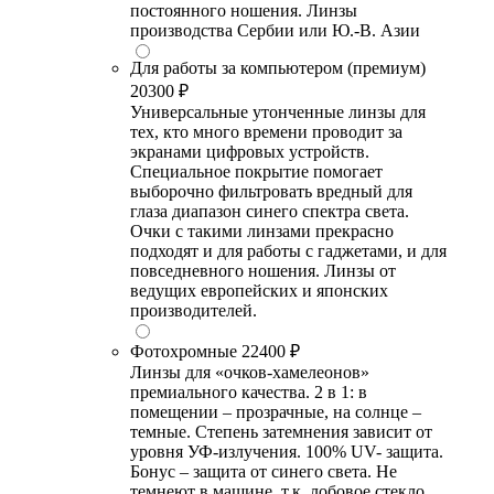
постоянного ношения. Линзы
производства Сербии или Ю.-В. Азии
Для работы за компьютером (премиум)
20300 ₽
Универсальные утонченные линзы для
тех, кто много времени проводит за
экранами цифровых устройств.
Специальное покрытие помогает
выборочно фильтровать вредный для
глаза диапазон синего спектра света.
Очки с такими линзами прекрасно
подходят и для работы с гаджетами, и для
повседневного ношения. Линзы от
ведущих европейских и японских
производителей.
Фотохромные
22400 ₽
Линзы для «очков-хамелеонов»
премиального качества. 2 в 1: в
помещении – прозрачные, на солнце –
темные. Степень затемнения зависит от
уровня УФ-излучения. 100% UV- защита.
Бонус – защита от синего света. Не
темнеют в машине, т.к. лобовое стекло