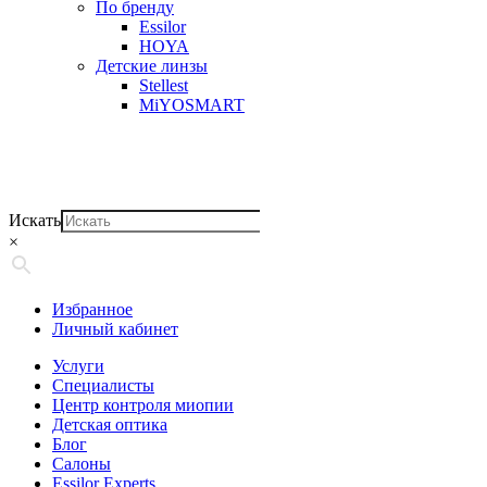
По бренду
Essilor
HOYA
Детские линзы
Stellest
MiYOSMART
Искать
×
Избранное
Личный кабинет
Услуги
Специалисты
Центр контроля миопии
Детская оптика
Блог
Салоны
Essilor Experts