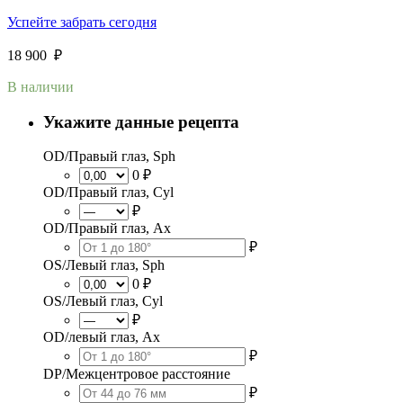
Успейте забрать сегодня
18 900
₽
В наличии
Укажите данные рецепта
OD/Правый глаз, Sph
0 ₽
OD/Правый глаз, Cyl
₽
OD/Правый глаз, Ax
₽
OS/Левый глаз, Sph
0 ₽
OS/Левый глаз, Cyl
₽
OD/левый глаз, Ax
₽
DP/Межцентровое расстояние
₽