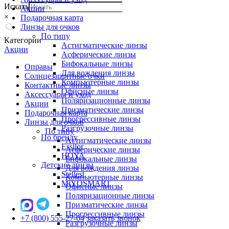
Искать
Акции
×
Подарочная карта
Линзы для очков
По типу
Категории
Астигматические линзы
Акции
Асферические линзы
Бифокальные линзы
Оправы
Для вождения линзы
Солнцезащитные очки
Компьютерные линзы
Контактные линзы
Офисные линзы
Аксессуары и уход
Поляризационные линзы
Акции
Призматические линзы
Подарочная карта
Прогрессивные линзы
Линзы для очков
Разгрузочные линзы
По типу
По бренду
Астигматические линзы
Essilor
Асферические линзы
HOYA
Бифокальные линзы
Детские линзы
Для вождения линзы
Stellest
Компьютерные линзы
MiYOSMART
Офисные линзы
Поляризационные линзы
Призматические линзы
Прогрессивные линзы
+7 (800) 555-27-04
заказать звонок
Разгрузочные линзы