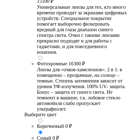
15100 ₽
Универсальные линзы для тех, кто много
времени проводит за экранами цифровых
устройств. Специальное покрытие
помогает выборочно фильтровать
вредный для глаза диапазон синего
спектра света. Очки с такими линзами
прекрасно подходят и для работы с
гаджетами, и для повседневного
ношения.
Фотохромные
16300 ₽
Линзы для «очков-хамелеонов». 2 в 1: в
помещении – прозрачные, на солнце –
темные. Степень затемнения зависит от
уровня УФ-излучения. 100% UV- защита.
Бонус – защита от синего света. Не
темнеют в машине, т.к. лобовое стекло
автомобиля слабо пропускает
ультрафиолет.
Выберите цвет
Коричневый
0 ₽
Серый
0 ₽