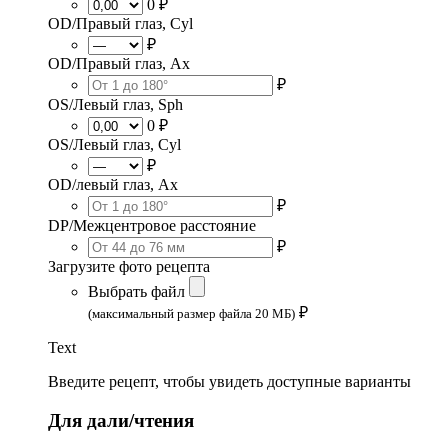
0 ₽
OD/Правый глаз, Cyl
₽
OD/Правый глаз, Ax
₽
OS/Левый глаз, Sph
0 ₽
OS/Левый глаз, Cyl
₽
OD/левый глаз, Ax
₽
DP/Межцентровое расстояние
₽
Загрузите фото рецепта
Выбрать файл
₽
(максимальный размер файла 20 МБ)
Text
Введите рецепт, чтобы увидеть доступные варианты
Для дали/чтения