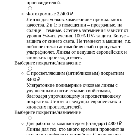
производителей.
Фотохромные
22400 ₽
Линзы для «очков-хамелеонов» премиального
качества. 2 в 1: в помещении – прозрачные, на
солнце – темные. Степень затемнения зависит от
уровня УФ-излучения. 100% UV- защита. Бонус –
защита от синего света. Не темнеют в машине, т.к.
лобовое стекло автомобиля слабо пропускает
ультрафиолет. Линзы от ведущих европейских и
японских производителей.
Выберите покрытие/назначение
С просветляющим (антибликовым) покрытием
8400 ₽
Ультратонкие полимерные очковые линзы с
улучшенными оптическими свойствами,
благодаря упрочняющему и просветляющему
покрытию. Линзы от ведущих европейских и
японских производителей.
Выберите покрытие/назначение
Для работы за компьютером (стандарт)
4800 ₽
Линзы для тех, кто много времени проводит за
экранами цифровых устройств. Специальное