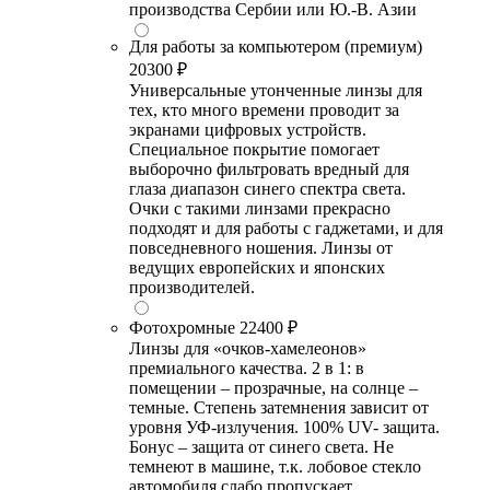
производства Сербии или Ю.-В. Азии
Для работы за компьютером (премиум)
20300 ₽
Универсальные утонченные линзы для
тех, кто много времени проводит за
экранами цифровых устройств.
Специальное покрытие помогает
выборочно фильтровать вредный для
глаза диапазон синего спектра света.
Очки с такими линзами прекрасно
подходят и для работы с гаджетами, и для
повседневного ношения. Линзы от
ведущих европейских и японских
производителей.
Фотохромные
22400 ₽
Линзы для «очков-хамелеонов»
премиального качества. 2 в 1: в
помещении – прозрачные, на солнце –
темные. Степень затемнения зависит от
уровня УФ-излучения. 100% UV- защита.
Бонус – защита от синего света. Не
темнеют в машине, т.к. лобовое стекло
автомобиля слабо пропускает