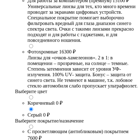
Для работы за компьютером (премиум)
15100 ₽
Универсальные линзы для тех, кто много времени
проводит за экранами цифровых устройств.
Специальное покрытие помогает выборочно
фильтровать вредный для глаза диапазон синего
спектра света. Очки с такими линзами прекрасно
подходят и для работы с гаджетами, и для
повседневного ношения.
Фотохромные
16300 ₽
Линзы для «очков-хамелеонов». 2 в 1: в
помещении – прозрачные, на солнце – темные.
Степень затемнения зависит от уровня УФ-
излучения. 100% UV- защита. Бонус – защита от
синего света. Не темнеют в машине, т.к. лобовое
стекло автомобиля слабо пропускает ультрафиолет.
Выберите цвет
Коричневый
0 ₽
Серый
0 ₽
Выберите покрытие/назначение
С просветляющим (антибликовым) покрытием
7600 ₽