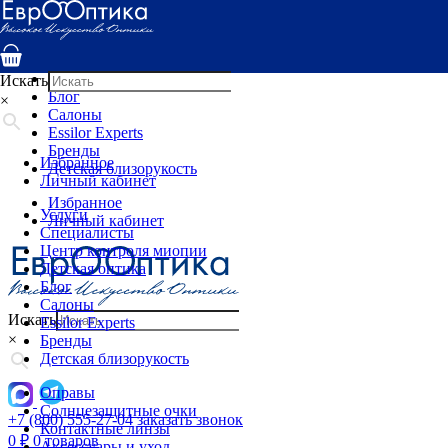
Услуги
Специалисты
Центр контроля миопии
Детская оптика
Искать
Блог
×
Салоны
Essilor Experts
Бренды
Избранное
Детская близорукость
Личный кабинет
Избранное
Услуги
Личный кабинет
Специалисты
Центр контроля миопии
Детская оптика
Блог
Салоны
Искать
Essilor Experts
×
Бренды
Детская близорукость
Оправы
Солнцезащитные очки
+7 (800) 555-27-04
заказать звонок
Контактные линзы
0
₽
0 товаров
Аксессуары и уход