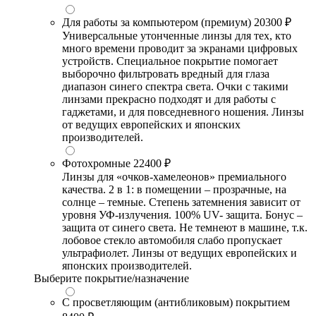
Для работы за компьютером (премиум)
20300 ₽
Универсальные утонченные линзы для тех, кто
много времени проводит за экранами цифровых
устройств. Специальное покрытие помогает
выборочно фильтровать вредный для глаза
диапазон синего спектра света. Очки с такими
линзами прекрасно подходят и для работы с
гаджетами, и для повседневного ношения. Линзы
от ведущих европейских и японских
производителей.
Фотохромные
22400 ₽
Линзы для «очков-хамелеонов» премиального
качества. 2 в 1: в помещении – прозрачные, на
солнце – темные. Степень затемнения зависит от
уровня УФ-излучения. 100% UV- защита. Бонус –
защита от синего света. Не темнеют в машине, т.к.
лобовое стекло автомобиля слабо пропускает
ультрафиолет. Линзы от ведущих европейских и
японских производителей.
Выберите покрытие/назначение
С просветляющим (антибликовым) покрытием