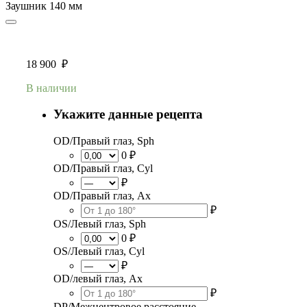
Заушник
140 мм
18 900
₽
В наличии
Укажите данные рецепта
OD/Правый глаз, Sph
0 ₽
OD/Правый глаз, Cyl
₽
OD/Правый глаз, Ax
₽
OS/Левый глаз, Sph
0 ₽
OS/Левый глаз, Cyl
₽
OD/левый глаз, Ax
₽
DP/Межцентровое расстояние