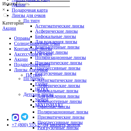
Искать
Акции
×
Подарочная карта
Линзы для очков
По типу
Категории
Астигматические линзы
Акции
Асферические линзы
Бифокальные линзы
Оправы
Для вождения линзы
Солнцезащитные очки
Компьютерные линзы
Контактные линзы
Офисные линзы
Аксессуары и уход
Поляризационные линзы
Акции
Призматические линзы
Подарочная карта
Прогрессивные линзы
Линзы для очков
Разгрузочные линзы
По типу
По бренду
Астигматические линзы
Essilor
Асферические линзы
HOYA
Бифокальные линзы
Детские линзы
Для вождения линзы
Stellest
Компьютерные линзы
MiYOSMART
Офисные линзы
Поляризационные линзы
Призматические линзы
Прогрессивные линзы
+7 (800) 555-27-04
заказать звонок
Разгрузочные линзы