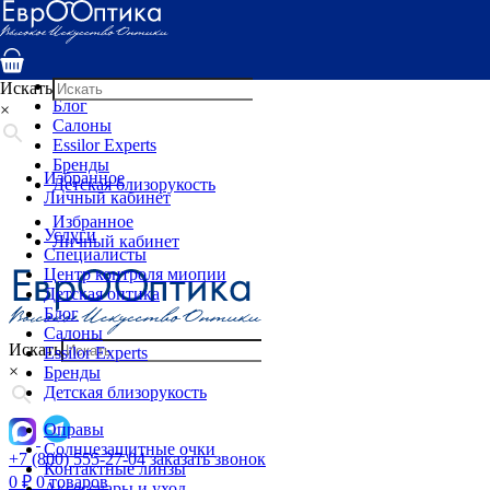
Услуги
Специалисты
Центр контроля миопии
Детская оптика
Искать
Блог
×
Салоны
Essilor Experts
Бренды
Избранное
Детская близорукость
Личный кабинет
Избранное
Услуги
Личный кабинет
Специалисты
Центр контроля миопии
Детская оптика
Блог
Салоны
Искать
Essilor Experts
×
Бренды
Детская близорукость
Оправы
Солнцезащитные очки
+7 (800) 555-27-04
заказать звонок
Контактные линзы
0
₽
0 товаров
Аксессуары и уход