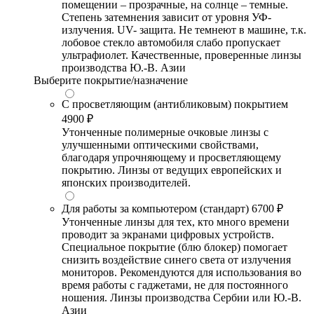
помещении – прозрачные, на солнце – темные.
Степень затемнения зависит от уровня УФ-
излучения. UV- защита. Не темнеют в машине, т.к.
лобовое стекло автомобиля слабо пропускает
ультрафиолет. Качественные, проверенные линзы
производства Ю.-В. Азии
Выберите покрытие/назначение
С просветляющим (антибликовым) покрытием
4900 ₽
Утонченные полимерные очковые линзы с
улучшенными оптическими свойствами,
благодаря упрочняющему и просветляющему
покрытию. Линзы от ведущих европейских и
японских производителей.
Для работы за компьютером (стандарт)
6700 ₽
Утонченные линзы для тех, кто много времени
проводит за экранами цифровых устройств.
Специальное покрытие (блю блокер) помогает
снизить воздействие синего света от излучения
мониторов. Рекомендуются для использования во
время работы с гаджетами, не для постоянного
ношения. Линзы производства Сербии или Ю.-В.
Азии