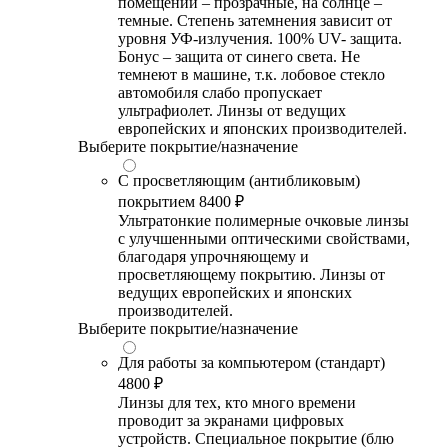
помещении – прозрачные, на солнце –
темные. Степень затемнения зависит от
уровня УФ-излучения. 100% UV- защита.
Бонус – защита от синего света. Не
темнеют в машине, т.к. лобовое стекло
автомобиля слабо пропускает
ультрафиолет. Линзы от ведущих
европейских и японских производителей.
Выберите покрытие/назначение
С просветляющим (антибликовым)
покрытием
8400 ₽
Ультратонкие полимерные очковые линзы
с улучшенными оптическими свойствами,
благодаря упрочняющему и
просветляющему покрытию. Линзы от
ведущих европейских и японских
производителей.
Выберите покрытие/назначение
Для работы за компьютером (стандарт)
4800 ₽
Линзы для тех, кто много времени
проводит за экранами цифровых
устройств. Специальное покрытие (блю