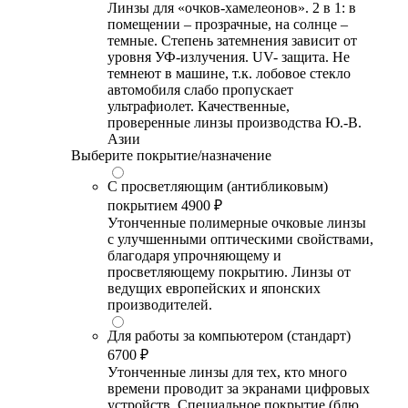
Линзы для «очков-хамелеонов». 2 в 1: в
помещении – прозрачные, на солнце –
темные. Степень затемнения зависит от
уровня УФ-излучения. UV- защита. Не
темнеют в машине, т.к. лобовое стекло
автомобиля слабо пропускает
ультрафиолет. Качественные,
проверенные линзы производства Ю.-В.
Азии
Выберите покрытие/назначение
С просветляющим (антибликовым)
покрытием
4900 ₽
Утонченные полимерные очковые линзы
с улучшенными оптическими свойствами,
благодаря упрочняющему и
просветляющему покрытию. Линзы от
ведущих европейских и японских
производителей.
Для работы за компьютером (стандарт)
6700 ₽
Утонченные линзы для тех, кто много
времени проводит за экранами цифровых
устройств. Специальное покрытие (блю