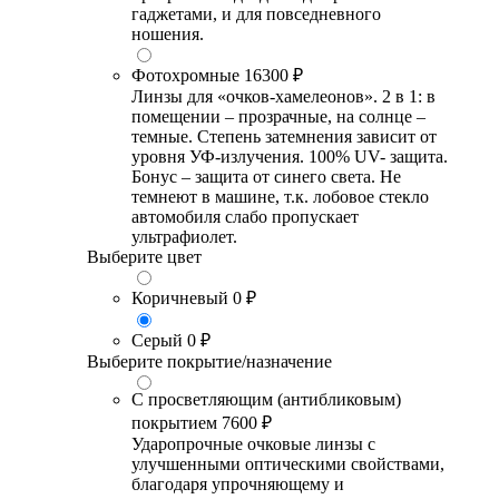
гаджетами, и для повседневного
ношения.
Фотохромные
16300 ₽
Линзы для «очков-хамелеонов». 2 в 1: в
помещении – прозрачные, на солнце –
темные. Степень затемнения зависит от
уровня УФ-излучения. 100% UV- защита.
Бонус – защита от синего света. Не
темнеют в машине, т.к. лобовое стекло
автомобиля слабо пропускает
ультрафиолет.
Выберите цвет
Коричневый
0 ₽
Серый
0 ₽
Выберите покрытие/назначение
С просветляющим (антибликовым)
покрытием
7600 ₽
Ударопрочные очковые линзы с
улучшенными оптическими свойствами,
благодаря упрочняющему и