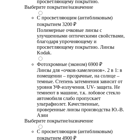
просветляющему покрытию.
Выберите покрытие/назначение
С просветляющим (антибликовым)
покрытием
3200 ₽
Полимерные очковые линзы с
улучшенными оптическими свойствами,
благодаря упрочняющему и
просветляющему покрытию. Линзы
Kodak.
Фотохромные (эконом)
6900 ₽
Линзы для «очков-хамелеонов». 2 в 1: в
помещении – прозрачные, на солнце –
темные. Степень затемнения зависит от
уровня УФ-излучения. UV- защита. Не
темнеют в машине, т.к. лобовое стекло
автомобиля слабо пропускает
ультрафиолет. Качественные,
проверенные линзы производства Ю.-В.
Азии
Выберите покрытие/назначение
С просветляющим (антибликовым)
покрытием
4900 ₽