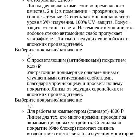
Линзы для «очков-хамелеонов» премиального
качества. 2 в 1: в помещении – прозрачные, на
солнце – темные. Степень затемнения зависит от
уровня УФ-излучения. 100% UV- защита. Бонус –
защита от синего света. Не темнеют в машине, т.к.
лобовое стекло автомобиля слабо пропускает
ультрафиолет. Линзы от ведущих европейских и
японских производителей.
Выберите покрытие/назначение
С просветляющим (антибликовым) покрытием
8400 ₽
Ультратонкие полимерные очковые линзы с
улучшенными оптическими свойствами,
благодаря упрочняющему и просветляющему
покрытию. Линзы от ведущих европейских и
японских производителей.
Выберите покрытие/назначение
Для работы за компьютером (стандарт)
4800 ₽
Линзы для тех, кто много времени проводит за
экранами цифровых устройств. Специальное
покрытие (блю блокер) помогает снизить
воздействие синего света от излучения мониторов.