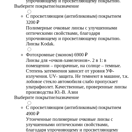
упрочняющему и просветляющему покрытию.
Выберите покрытие/назначение
С просветляющим (антибликовым) покрытием
3200 ₽
Полимерные очковые линзы с улучшенными
оптическими свойствами, благодаря
упрочняющему и просветляющему покрытию.
Линзы Kodak.
Фотохромные (эконом)
6900 ₽
Линзы для «очков-хамелеонов». 2 в 1: в
помещении – прозрачные, на солнце – темные.
Степень затемнения зависит от уровня УФ-
излучения. UV- защита. Не темнеют в машине, т.к.
лобовое стекло автомобиля слабо пропускает
ультрафиолет. Качественные, проверенные линзы
производства Ю.-В. Азии
Выберите покрытие/назначение
С просветляющим (антибликовым) покрытием
4900 ₽
Утонченные полимерные очковые линзы с
улучшенными оптическими свойствами,
благодаря упрочняющему и просветляющему