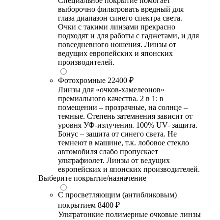
Специальное покрытие помогает
выборочно фильтровать вредный для
глаза диапазон синего спектра света.
Очки с такими линзами прекрасно
подходят и для работы с гаджетами, и для
повседневного ношения. Линзы от
ведущих европейских и японских
производителей.
Фотохромные
22400 ₽
Линзы для «очков-хамелеонов»
премиального качества. 2 в 1: в
помещении – прозрачные, на солнце –
темные. Степень затемнения зависит от
уровня УФ-излучения. 100% UV- защита.
Бонус – защита от синего света. Не
темнеют в машине, т.к. лобовое стекло
автомобиля слабо пропускает
ультрафиолет. Линзы от ведущих
европейских и японских производителей.
Выберите покрытие/назначение
С просветляющим (антибликовым)
покрытием
8400 ₽
Ультратонкие полимерные очковые линзы