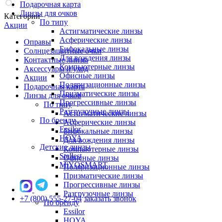
Подарочная карта
Линзы для очков
Категории
По типу
Акции
Астигматические линзы
Асферические линзы
Оправы
Бифокальные линзы
Солнцезащитные очки
Для вождения линзы
Контактные линзы
Компьютерные линзы
Аксессуары и уход
Офисные линзы
Акции
Поляризационные линзы
Подарочная карта
Призматические линзы
Линзы для очков
Прогрессивные линзы
По типу
Разгрузочные линзы
Астигматические линзы
По бренду
Асферические линзы
Essilor
Бифокальные линзы
HOYA
Для вождения линзы
Детские линзы
Компьютерные линзы
Stellest
Офисные линзы
MiYOSMART
Поляризационные линзы
Призматические линзы
Прогрессивные линзы
Разгрузочные линзы
+7 (800) 555-27-04
заказать звонок
По бренду
Essilor
HOYA