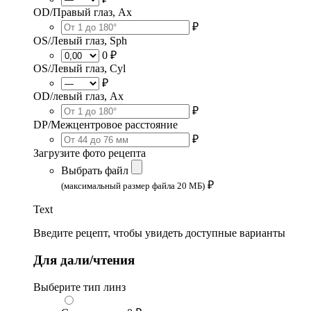
OD/Правый глаз, Ax
₽
OS/Левый глаз, Sph
0 ₽
OS/Левый глаз, Cyl
₽
OD/левый глаз, Ax
₽
DP/Межцентровое расстояние
₽
Загрузите фото рецепта
Выбрать файл
₽
(максимальный размер файла 20 МБ)
Text
Введите рецепт, чтобы увидеть доступные варианты
Для дали/чтения
Выберите тип линз