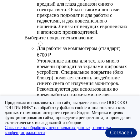
вредный для глаза диапазон синего
спектра света. Очки с такими линзами
прекрасно подходят и для работы с
гаджетами, и для повседневного
ношения. Линзы от ведущих европейских
и японских производителей.
Выберите покрытие/назначение
Для работы за компьютером (стандарт)
6700 ₽
Утонченные линзы для тех, кто много
времени проводит за экранами цифровых
устройств. Специальное покрытие (блю
блокер) помогает снизить воздействие
синего света от излучения мониторов.
Рекомендуются для использования во
время работы с гаджетами, не для
постоянного ношения. Линзы
Продолжая использовать наш сайт, вы даете согласие ООО ООО
производства Сербии или Ю.-В. Азии.
“ОПТИЛИНК” на обработку файлов cookie и пользовательских
данных с помощью интернет-сервиса Яндекс.Метрика в целях
Для работы за компьютером (премиум)
функционирования сайта, проведения ретаргетинга, и проведения
20300 ₽
статистических исследований и обзоров.
Согласие на обработку персональных данных, политика
Универсальные утонченные линзы для
Согласен
конфендициальности
тех, кто много времени проводит за