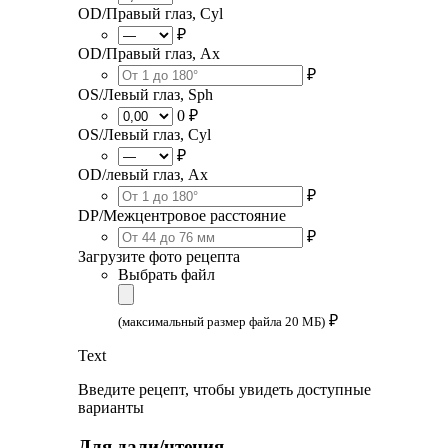
OD/Правый глаз, Cyl
₽
OD/Правый глаз, Ax
₽
OS/Левый глаз, Sph
0 ₽
OS/Левый глаз, Cyl
₽
OD/левый глаз, Ax
₽
DP/Межцентровое расстояние
₽
Загрузите фото рецепта
Выбрать файл
₽
(максимальный размер файла 20 МБ)
Text
Введите рецепт, чтобы увидеть доступные
варианты
Для дали/чтения