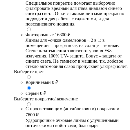
Специальное покрытие помогает выборочно
фильтровать вредный для глаза диапазон синего
спектра света. Очки с такими линзами прекрасно
подходят и для работы с гаджетами, и для
повседневного ношения.
Фотохромные
16300 ₽
Линзы для «очков-хамелеонов». 2 в 1: в
помещении – прозрачные, на солнце – темные.
Степень затемнения зависит от уровня УФ-
излучения. 100% UV- защита. Бонус – защита от
синего света. Не темнеют в машине, т.к. лобовое
стекло автомобиля слабо пропускает ультрафиолет.
Выберите цвет
Коричневый
0 ₽
Серый
0 ₽
Выберите покрытие/назначение
С просветляющим (антибликовым) покрытием
7600 ₽
Ударопрочные очковые линзы с улучшенными
оптическими свойствами, благодаря