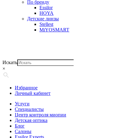
По бренду
Essilor
HOYA
Детские линзы
Stellest
MiYOSMART
Искать
×
Избранное
Личный кабинет
Услуги
Специалисты
Центр контроля миопии
Детская оптика
Блог
Салоны
Essilor Experts