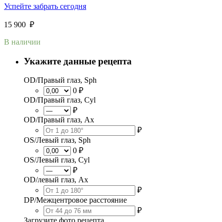
Успейте забрать сегодня
15 900
₽
В наличии
Укажите данные рецепта
OD/Правый глаз, Sph
0 ₽
OD/Правый глаз, Cyl
₽
OD/Правый глаз, Ax
₽
OS/Левый глаз, Sph
0 ₽
OS/Левый глаз, Cyl
₽
OD/левый глаз, Ax
₽
DP/Межцентровое расстояние
₽
Загрузите фото рецепта