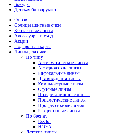
Бренды
Детская близорукость
Оправы
Солнцезащитные очки
Контактные линзы
Аксессуары и уход
Акции
Подарочная карта
Линзы для очков
По типу
Астигматические линзы
Асферические линзы
Бифокальные линзы
Для вождения линзы
Компьютерные линзы
Офисные линзы
Поляризационные линзы
Призматические линзы
Прогрессивные линзы
Разгрузочные линзы
По бренду
Essilor
HOYA
Детские линзы