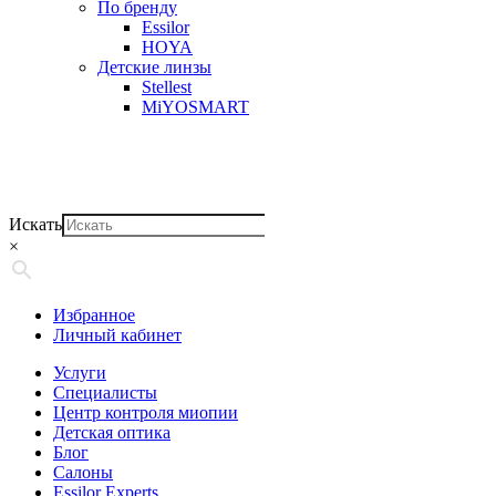
По бренду
Essilor
HOYA
Детские линзы
Stellest
MiYOSMART
Искать
×
Избранное
Личный кабинет
Услуги
Специалисты
Центр контроля миопии
Детская оптика
Блог
Салоны
Essilor Experts