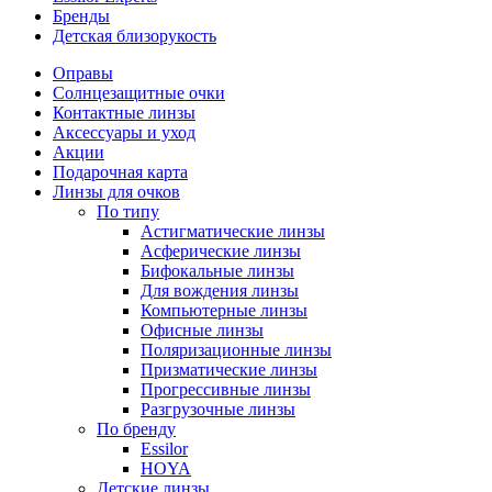
Бренды
Детская близорукость
Оправы
Солнцезащитные очки
Контактные линзы
Аксессуары и уход
Акции
Подарочная карта
Линзы для очков
По типу
Астигматические линзы
Асферические линзы
Бифокальные линзы
Для вождения линзы
Компьютерные линзы
Офисные линзы
Поляризационные линзы
Призматические линзы
Прогрессивные линзы
Разгрузочные линзы
По бренду
Essilor
HOYA
Детские линзы