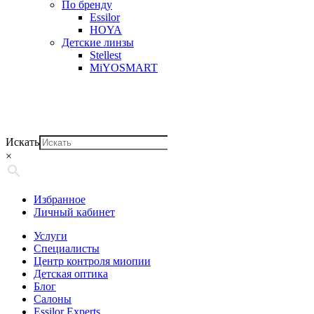
По бренду
Essilor
HOYA
Детские линзы
Stellest
MiYOSMART
Искать
×
Избранное
Личный кабинет
Услуги
Специалисты
Центр контроля миопии
Детская оптика
Блог
Салоны
Essilor Experts