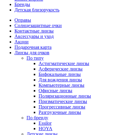
Бренды
Детская близорукость
Оправы
Солнцезащитные очки
Контактные линзы
Аксессуары и уход
Акции
Подарочная карта
Линзы для очков
По типу
Астигматические линзы
Асферические линзы
Бифокальные линзы
Для вождения линзы
Компьютерные линзы
Офисные линзы
Поляризационные линзы
Призматические линзы
Прогрессивные линзы
Разгрузочные линзы
По бренду
Essilor
HOYA
Детские линзы